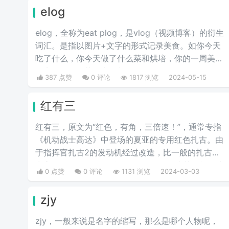
elog
elog，全称为eat plog，是vlog（视频博客）的衍生
词汇。是指以图片+文字的形式记录美食。如你今天
吃了什么，你今天做了什么菜和烘培，你的一周美食
盘点，你的奶茶盘点，都值得记录。
387 点赞
0 评论
1817 浏览
2024-05-15
红有三
红有三，原文为“红色，有角，三倍速！”，通常专指
《机动战士高达》中登场的夏亚的专用红色扎古。由
于指挥官扎古2的发动机经过改造，比一般的扎古出
力高30%，在夏亚的精准操作下，显得比其他机体快
0 点赞
0 评论
1131 浏览
2024-03-03
三倍。而红色有角三倍速也被看作是夏亚登场的象
征。
zjy
zjy，一般来说是名字的缩写，那么是哪个人物呢，