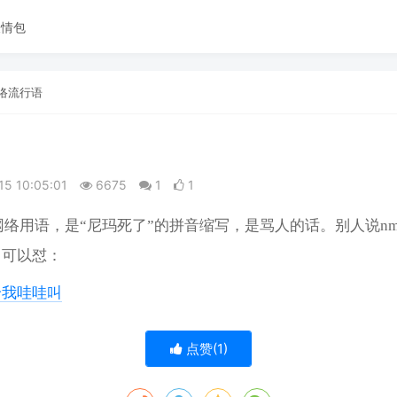
表情包
络流行语
15 10:05:01
6675
1
1
，网络用语，是“尼玛死了”的拼音缩写，是骂人的话。别人说nm
，可以怼：
给我哇哇叫
点赞(
1
)