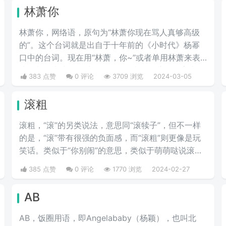
林萧你
林萧你，网络语，原句为“林萧你现在骂人真够高级
的”。这个台词就是出自于十年前的《小时代》杨幂
口中的台词。现在用“林萧，你~”或者单用林萧来表
达，都是表达的一种阴阳怪气的意思。这三个字表示
383 点赞
0 评论
3709 浏览
2024-03-05
别人在对于某件事情评判的时候运用的非常巧妙，就
传说中的说话，不带脏字！
滚粗
滚粗，“滚”的另类说法，意思同“滚犊子”，但不一样
的是，“滚”带有很强的负面感，而“滚粗”则更像是玩
笑话。类似于“你别闹”的意思，类似于萌萌哒说滚粗
去啊。
385 点赞
0 评论
1770 浏览
2024-02-27
AB
AB，饭圈用语，即Angelababy（杨颖），也叫北