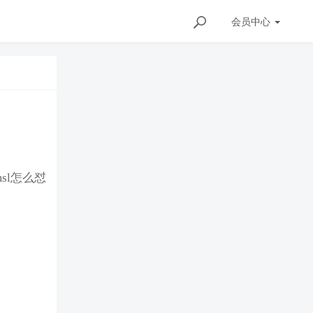
会员
中心
sl怎么怼