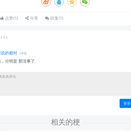
点赞(
1
)
分享
回复(
1
)
表
(
1
)
你说的都对
2年前
错，分明是 那没事了
登录
相关的梗