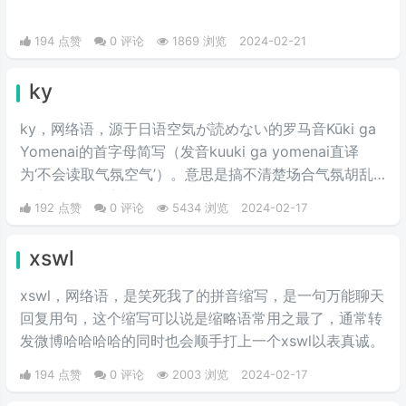
194 点赞
0 评论
1869 浏览
2024-02-21
ky
ky，网络语，源于日语空気が読めない的罗马音Kūki ga
Yomenai的首字母简写（发音kuuki ga yomenai直译
为‘不会读取气氛空气’）。意思是搞不清楚场合气氛胡乱
发言而扫了大家兴致的行为。
192 点赞
0 评论
5434 浏览
2024-02-17
xswl
xswl，网络语，是笑死我了的拼音缩写，是一句万能聊天
回复用句，这个缩写可以说是缩略语常用之最了，通常转
发微博哈哈哈哈的同时也会顺手打上一个xswl以表真诚。
194 点赞
0 评论
2003 浏览
2024-02-17