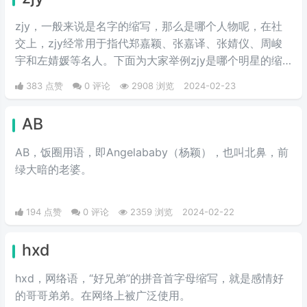
zjy，一般来说是名字的缩写，那么是哪个人物呢，在社
交上，zjy经常用于指代郑嘉颖、张嘉译、张婧仪、周峻
宇和左婧媛等名人。下面为大家举例zjy是哪个明星的缩
写。
383 点赞
0 评论
2908 浏览
2024-02-23
AB
AB，饭圈用语，即Angelababy（杨颖），也叫北鼻，前
绿大暗的老婆。​
194 点赞
0 评论
2359 浏览
2024-02-22
hxd
hxd，网络语，“好兄弟”的拼音首字母缩写，就是感情好
的哥哥弟弟。在网络上被广泛使用。