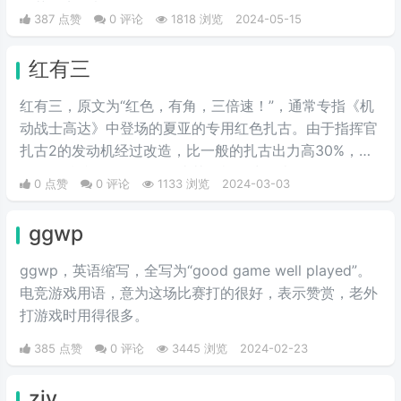
奶茶盘点，都值得记录。
387 点赞
0 评论
1818 浏览
2024-05-15
红有三
红有三，原文为“红色，有角，三倍速！”，通常专指《机
动战士高达》中登场的夏亚的专用红色扎古。由于指挥官
扎古2的发动机经过改造，比一般的扎古出力高30%，在
夏亚的精准操作下，显得比其他机体快三倍。而红色有角
0 点赞
0 评论
1133 浏览
2024-03-03
三倍速也被看作是夏亚登场的象征。
ggwp
ggwp，英‌‌‌‌‌‌‌‌‌‌‌语缩写，全写为“good game well played”。
电竞游戏用语，意为这场比赛打的很好，表示赞赏，老外
打游戏时用得很多。
385 点赞
0 评论
3445 浏览
2024-02-23
zjy