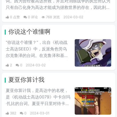
词。因为曾经被高达所救，并且对消除战争的执念而认为
只有自己化身为高达才能成为拯救世界的存在，因此刹那
的理念就是化作高达，最终说出了“我就是高达”的台词。
0 点赞
0 评论
768 浏览
2024-03-02
当时非常流行的梗，因为很有趣而被广泛流传，也是高达
系列里数一数二的有名台词。
你说这个谁懂啊
“你说这个谁懂？”，出自《机动战
士高达SEED》中，反派角色劳乌
尔克鲁泽的台词。在克鲁泽和基拉
进行最终对峙的时候，高‌‌‌‌‌‌‌‌达seed中
2
0
2024-03-02
大反派反驳主角嘴炮攻击时的用
语，他说出这句台词，非常具有新
夏亚你算计我
鲜感。经常会在一些冗长难懂的台
词之后，有人引用这句话来进行吐
夏亚你算计我，是高达中的名梗，
槽。
是《机动战士高达0079》中卡尔玛
·扎比的台词。夏亚平日里对待卡尔
玛完全是以友人的关系相处，但是
382
0
2024-03-01
说到头卡尔玛也是夏亚的仇人扎比