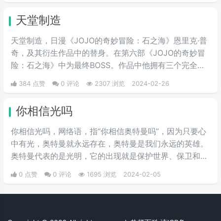
家的人，因此在夏亚的复仇计划
天堂制造
中，自然是盘算着何时送葬这位“友
人”，尽管夏亚也承认卡尔玛作为友
天堂制造，日漫《JOJO的奇妙冒险：石之海》恩里克·普
人不错，不过还是用计谋误导他陷
奇，及其衍生作品中的替身。在第六部《JOJO的奇妙冒
入被击落的境地，并且大笑。
险：石之海》中为最终BOSS。作品中他拥有三个完全不
同能力的替身，其中最终进化的第三阶段的“天堂制造”拥
384 点赞
0 评论
2307 浏览
2024-02-26
有在全宇宙范围内加速时间的能力，最终造成了宇宙重
置。
你相信光吗
你相信光吗，网络语，指“你相信奥特曼吗”，因为只要心
中有光，奥特曼就永远存在，奥特曼是我们永远的英雄。
奥特曼代表的是光明，它的出现就是保护世界、保卫和
平。
0 点赞
0 评论
1695 浏览
2024-02-05