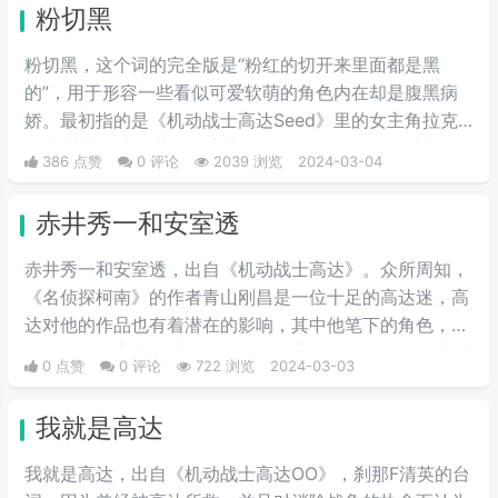
粉切黑
粉切黑，这个词的完全版是“粉红的切开来里面都是黑
的”，用于形容一些看似可爱软萌的角色内在却是腹黑病
娇。最初指的是《机动战士高达Seed》里的女主角拉克
丝·克莱茵。这位著名的宇宙歌姬，PLANT星球前议长希
386 点赞
0 评论
2039 浏览
2024-03-04
格尔之女有着可爱的外表和成熟的政治手腕。后来从她这
里，粉丝们发现在高达乃至其他许多动漫作品中，许多有
赤井秀一和安室透
着粉色头发的美少女在可爱的外表下都隐藏着腹黑的本
质。
赤井秀一和安室透，出自《机动战士高达》。众所周知，
《名侦探柯南》的作者青山刚昌是一位十足的高达迷，高
达对他的作品也有着潜在的影响，其中他笔下的角色，很
多都有用《高达》系列的角色的名字作为梗，例如赤井秀
0 点赞
0 评论
722 浏览
2024-03-03
一的名字就是夏亚的别名“赤色彗星”中取的，安室透的日
文读法也和阿姆罗的读法一致。
我就是高达
我就是高达，出自《机动战士高达OO》，刹那F清英的台