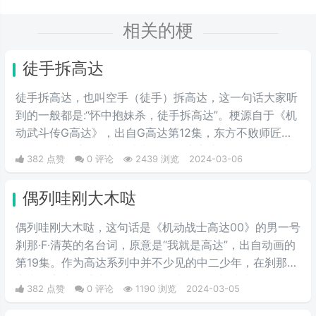
相关的梗
徒手拆高达
徒手拆高达，也叫空手（徒手）拆高达，这一句话大家听
到的一般都是:“怀中抱妹杀，徒手拆高达”。梗源自于《机
动武斗传G高达》，出自G高达第12集，东方不败师匠首
次登场就徒手用多蒙的头巾拆了恶魔高度的眷属MS，也
382 点赞
0 评论
2439 浏览
2024-03-06
是空手拆高达一梗的由来。
偶列哇刚大木哒
偶列哇刚大木哒，这句话是《机动战士高达00》的男一号
刹那·F·清英的名台词，原意是“我就是高达”，出自动画的
第19集。作为高达系列中并不少见的中二少年，在刹那的
心中，高达是维护和平的象征，也是他渴望成为的存在。
382 点赞
0 评论
1190 浏览
2024-03-05
偶列哇刚大木哒则是这句话的音译。