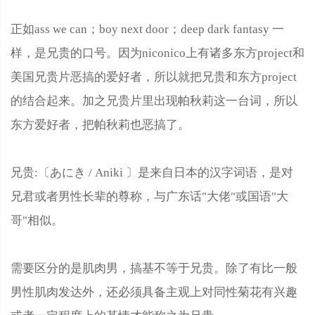
正如ass we can；boy next door；deep dark fantasy 一
样，是兄贵的口号。因为niconico上有诸多东方project和
美国兄贵片恶搞的爱好者，所以就把兄贵和东方project
的结合起来。加之兄贵片里出现帕秋莉这一台词，所以
东方爱好者，把帕秋莉也恶搞了。
兄贵:〔あにき / Aniki 〕是来自日本的汉字词语，是对
兄君或者男性长辈的尊称，与广东话"大佬"或国语"大
哥"相似。
需要区分的是肌肉男，搞基不等于兄贵。除了有比一般
男性肌肉发达外，还必须具备主观上对同性菊花有兴趣