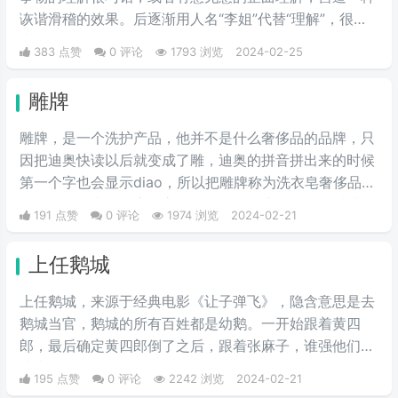
诙谐滑稽的效果。后逐渐用人名“李姐”代替“理解”，很有
喜剧效果。
383 点赞
0 评论
1793 浏览
2024-02-25
雕牌
雕牌，是一个洗护产品，他并不是什么奢侈品的品牌，只
因把迪奥快读以后就变成了雕，迪奥的拼音拼出来的时候
第一个字也会显示diao，所以把雕牌称为洗衣皂奢侈品品
牌，Dior一直是华贵和高雅的代名词，这是恶搞的叫法，
191 点赞
0 评论
1974 浏览
2024-02-21
因为迪奥的拼音diao和雕相同，另外也讽刺迪奥的衣服越
做越丑和雕一样丑。
上任鹅城
上任鹅城，来‌‌‌‌‌‌‌‌‌源于经典电影《让子弹飞》，隐含意思是去
鹅城当官，鹅城的所有百姓都是幼鹅。一开始跟着黄四
郎，最后确定黄四郎倒了之后，跟着张麻子，谁强他们跟
谁走。
195 点赞
0 评论
2242 浏览
2024-02-21