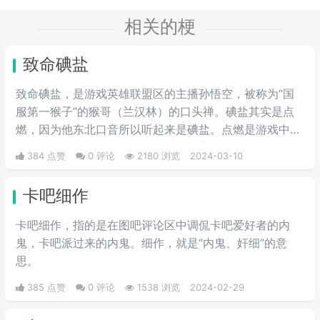
相关的梗
致命碘盐
致命碘盐，是游戏英雄联盟区的主播孙悟空，被称为“国
服第一猴子”的猴哥（兰汉林）的口头禅。碘盐其实是点
燃，因为他东北口音所以听起来是碘盐。点燃是游戏中的
一个召唤师技能，可以对对面造成伤害。
384 点赞
0 评论
2180 浏览
2024-03-10
卡吧细作
卡吧细作，指的是在图吧评论区中调侃卡吧爱好者的内
鬼，卡吧派过来的内鬼。细作，就是“内鬼、奸细”的意
思。
385 点赞
0 评论
1538 浏览
2024-02-29