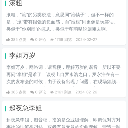
滚粗
滚粗，“滚”的另类说法，意思同“滚犊子”，但不一样的
是，“滚”带有很强的负面感，而“滚粗”则更像是玩笑话。
类似于“你别闹”的意思，类似于萌萌哒说滚粗去啊。
385 点赞
0 评论
1769 浏览
2024-02-27
李姐万岁
李姐万岁，网络词，谐音梗，理解万岁的谐音，所以不要
再问“李姐”是谁了，该梗出自罗永浩之口，罗永浩在有一
次的发布会的时候，由于设备出现了问题，在现场频频出
错，满头大汗的罗永浩不断地说【李姐万岁】来缓解尴
385 点赞
0 评论
2161 浏览
2024-02-26
尬，然后被一些锤子的粉丝疯狂传播。疯狂复读，每每出
现别人错误的时候，都会出现【李姐万岁】这样的字眼，
起夜急李姐
可以说相当沙雕了，哈哈哈哈哈哈哈哈哈。
起夜急李姐，谐音梗，指的是企业级理解，即调侃对方对
事物的理解很刁钻，或者有意无意的歪曲理解，营造一种