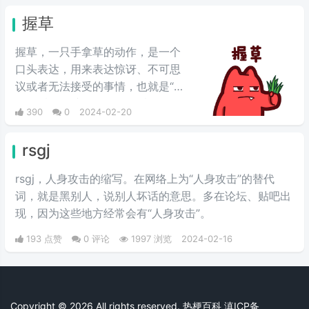
握草
握草，一只手拿草的动作，是一个
口头表达，用来表达惊讶、不可思
议或者无法接受的事情，也就是“无
语”的意思，并不是骂人的意思。
390
0
2024-02-20
rsgj
rsgj，人身攻击的缩写。在网络上为“人身攻击”的替代
词，就是黑别人，说别人坏话的意思。多在论坛、贴吧出
现，因为这些地方经常会有“人身攻击”。
193 点赞
0 评论
1997 浏览
2024-02-16
Copyright © 2026 All rights reserved. 热梗百科
滇ICP备