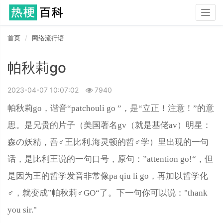
Togg
navig
首页
网络流行语
帕秋莉go
2023-04-07 10:07:02
7940
帕秋莉go，谐音“patchouli go ”，是“立正！注意！”的意
思。是兄贵的片子（美国著名gv（就是基佬av）明星：
森の妖精，吾♂王比利.海灵顿的哲♂学）里出现的一句
话，是比利王说的一句口号，原句：”attention go!“，但
是因为王的哲学发音非常像pa qiu li go，再加以哲学化
♂，就变成”帕秋莉♂GO“了。下一句你可以说："thank
you sir."