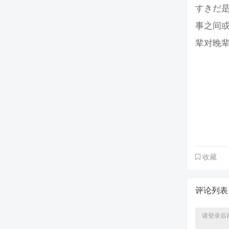
すきだ是
事之间
辈对晚
收藏
评论列