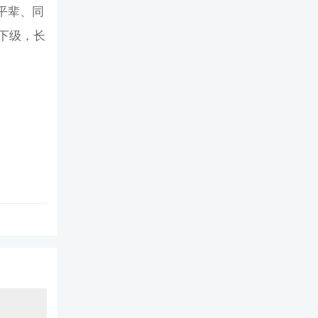
平辈、同
下级，长