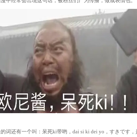
动漫中经常会出现这句话，被粉丝们广为传播，做成表情包。
词还有一个叫：呆死ki带哟，dai si ki dei yo，すきです