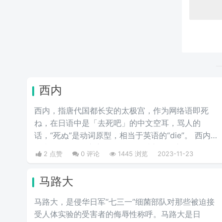
西内
西内，指唐代国都长安的太极宫，作为网络语即死
ね，在日语中是「去死吧」的中文空耳，骂人的
话，“死ぬ”是动词原型，相当于英语的“die”。 西内=
西内即死ね=死亡主要用于诅咒对方的语言，如果有
2 点赞
0 评论
1445 浏览
2023-11-23
人在日常生活中对自己说西内，那么就表示其他人在
侮辱自己。
马路大
马路大，是侵华日军“七三一”细菌部队对那些被迫接
受人体实验的受害者的侮辱性称呼。马路大是日