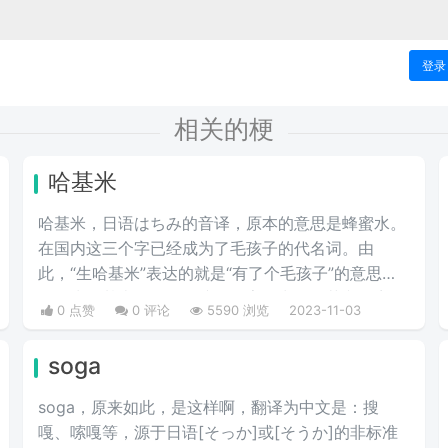
登录
相关的梗
哈基米
哈基米，日语はちみ的音译，原本的意思是蜂蜜水。
在国内这三个字已经成为了毛孩子的代名词。由
此，“生哈基米”表达的就是“有了个毛孩子”的意思。
又因为哈基米是一个女孩的名字，常见的英文名音译
0 点赞
0 评论
5590 浏览
2023-11-03
是哈基米。所以生了个哈基米一般来说就是生了个女
孩儿的意思。
soga
soga，原来如此，是这样啊，翻译为中文是：搜
嘎、嗦嘎等，源于日语[そっか]或[そうか]的非标准