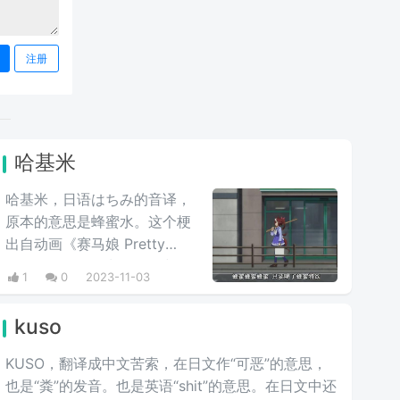
注册
哈基米
哈基米，日语はちみ的音译，
原本的意思是蜂蜜水。这个梗
出自动画《赛马娘 Pretty
Derby》里，因为在动漫中一
1
0
2023-11-03
位叫做东海帝王的马娘非常喜
欢喝蜂蜜水，所以也就唱起了
kuso
哈基米这首歌，里面不断重复
着“哈基米”，因为曲调魔性而
KUSO，翻译成中文苦索，在日文作“可恶”的意思，
洗脑，加之主人公可爱的性格
也是“粪”的发音。也是英语“shit”的意思。在日文中还