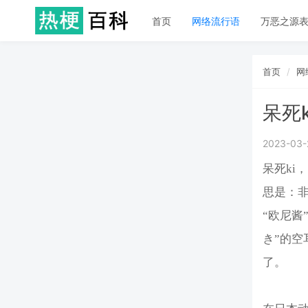
首页
网络流行语
万恶之源
首页
网
呆死k
2023-03-
呆死ki
思是：
“欧尼酱
き”的
了。