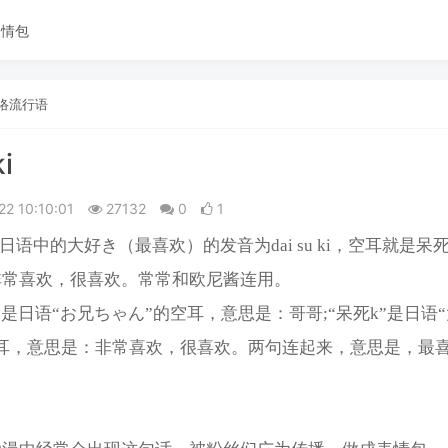
表情包
络流行语
i
22 10:10:01
27132
0
1
，日语中的大好き（最喜欢）的发音为dai su ki，空耳就是呆死
非常喜欢，很喜欢。常常和欧尼酱连用。
”是日语“お兄ちゃん”的空耳，意思是：哥哥;“呆死k”是日语
空耳，意思是：非常喜欢，很喜欢。两句连起来，意思是，最