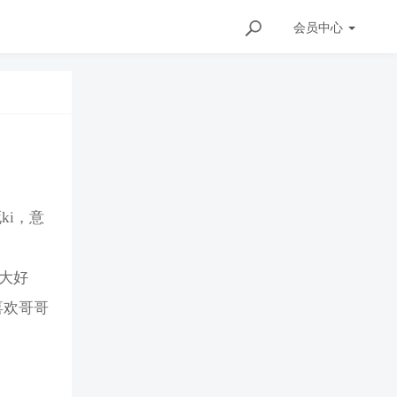
会员
中心
ki，意
“大好
喜欢哥哥