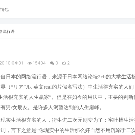
表情包
络流行语
20 10:04:01
15404
0
2
自日本的网络流行语，来源于日本网络论坛2ch的大学生活
界（“リア”ル, 英文real的片假名写法）中生活得充实的人
生活很充实的人生赢家”。但是在如今的用法中，主要的判断
否有男/女朋友。是许多人渴望达到的人生巅峰。
指现实生活很充实的人，衍生进二次元则变为了：宅吐槽生活
个词，言下之意是“你现实中的生活那么好自然不用沉溺于二