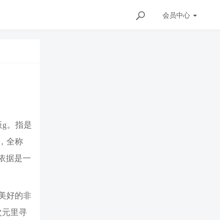
会员
中心
板g。指是
们，全称
依据是一
美好的非
次元里寻