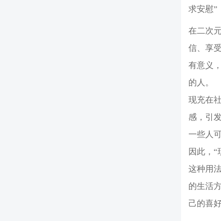
求安慰”
在二次
信、享
有意义，
的人。
现充在
感，引
一些人
因此，“
这种用法
的生活
己的喜