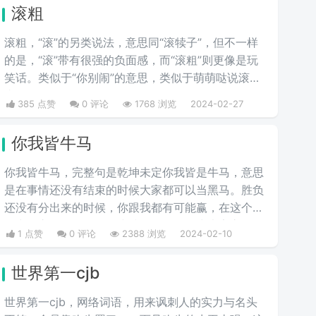
滚粗
滚粗，“滚”的另类说法，意思同“滚犊子”，但不一样
的是，“滚”带有很强的负面感，而“滚粗”则更像是玩
笑话。类似于“你别闹”的意思，类似于萌萌哒说滚粗
去啊。
385 点赞
0 评论
1768 浏览
2024-02-27
你我皆牛马
你我皆牛马，完整句是乾坤未定你我皆是牛马，意思
是在事情还没有结束的时候大家都可以当黑马。胜负
还没有分出来的时候，你跟我都有可能赢，在这个生
活中，永远不要轻易的小瞧任何人，因为大家永远不
1 点赞
0 评论
2388 浏览
2024-02-10
知道，在生活的下一个转角处，这个人会有什么样出
彩的举动，不要因为一时的得意而觉得自己是最厉害
世界第一cjb
的，也不要因为一时的失意而觉得自己是弱的。
世界第一cjb，网络词语，用来讽刺人的实力与名头