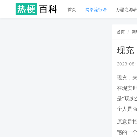
首页
网络流行语
万恶之源
首页
网
现充
2023-08-
现充，来
在现实世
是“现实
个人是
原意是
宅的一