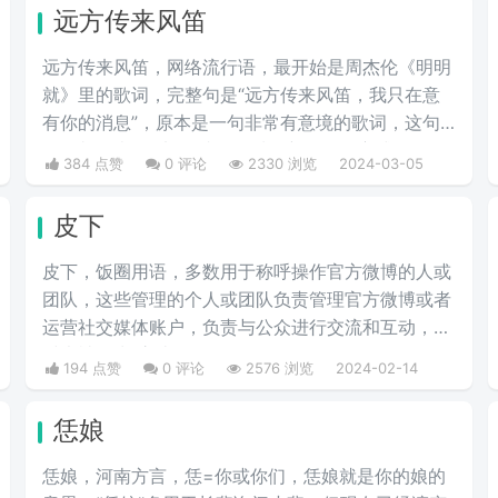
远方传来风笛
远方传来风笛，网络流行语，最开始是周杰伦《明明
就》里的歌词，完整句是“远方传来风笛，我只在意
有你的消息”，原本是一句非常有意境的歌词，这句
歌词却代表了“滚”，成了一种很新的骂人方式。
384 点赞
0 评论
2330 浏览
2024-03-05
皮下
皮下，饭圈用语，多数用于称呼操作官方微博的人或
团队，这些管理的个人或团队负责管理官方微博或者
运营社交媒体账户，负责与公众进行交流和互动，有
时也被称为“官皮”。
194 点赞
0 评论
2576 浏览
2024-02-14
恁娘
恁娘，河南方言，恁=你或你们，恁娘就是你的娘的