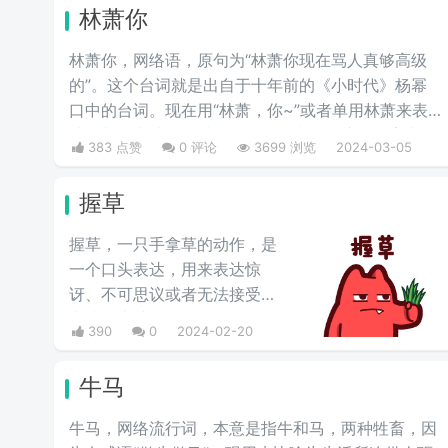
林萧你
林萧你，网络语，原句为“林萧你现在骂人真够高级
的”。这个台词就是出自于十年前的《小时代》杨幂
口中的台词。现在用“林萧，你~”或者单用林萧来表
达，都是表达的一种阴阳怪气的意思。这三个字表示
383 点赞
0 评论
3699 浏览
2024-03-05
别人在对于某件事情评判的时候运用的非常巧妙，就
传说中的说话，不带脏字！
握草
握草，一只手拿草的动作，是
一个口头表达，用来表达惊
讶、不可思议或者无法接受的
事情，也就是“无语”的意思，
390
0
2024-02-20
并不是骂人的意思。
牛马
牛马，网络流行词，本意是指牛和马，两种牲畜，因