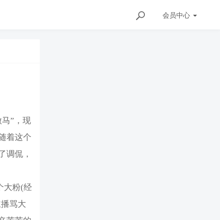
会员
中心
马”，现
随着这个
了调侃，
个大粉(经
主播骂大