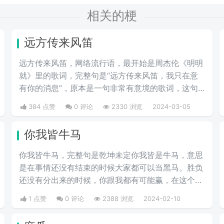
相关的梗
远方传来风笛
远方传来风笛，网络流行语，最开始是周杰伦《明明
就》里的歌词，完整句是“远方传来风笛，我只在意
有你的消息”，原本是一句非常有意境的歌词，这句
歌词却代表了“滚”，成了一种很新的骂人方式。
384 点赞
0 评论
2330 浏览
2024-03-05
你我皆牛马
你我皆牛马，完整句是乾坤未定你我皆是牛马，意思
是在事情还没有结束的时候大家都可以当黑马。胜负
还没有分出来的时候，你跟我都有可能赢，在这个生
活中，永远不要轻易的小瞧任何人，因为大家永远不
1 点赞
0 评论
2388 浏览
2024-02-10
知道，在生活的下一个转角处，这个人会有什么样出
彩的举动，不要因为一时的得意而觉得自己是最厉害