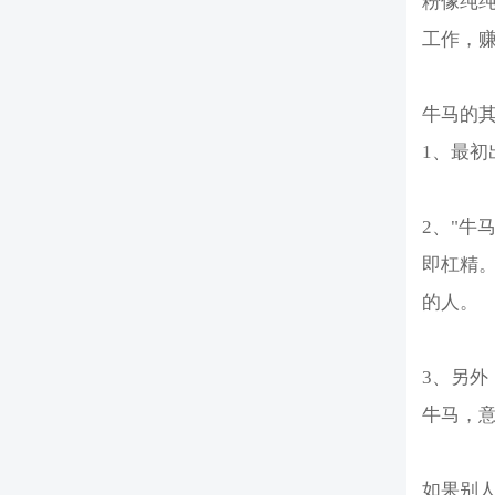
粉像纯
工作，
牛马的
1、最
2、"牛
即杠精。
的人。
3、另
牛马，
如果别