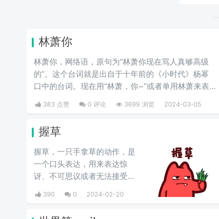
林萧你
林萧你，网络语，原句为“林萧你现在骂人真够高级
的”。这个台词就是出自于十年前的《小时代》杨幂
口中的台词。现在用“林萧，你~”或者单用林萧来表
达，都是表达的一种阴阳怪气的意思。这三个字表示
383 点赞
0 评论
3699 浏览
2024-03-05
别人在对于某件事情评判的时候运用的非常巧妙，就
传说中的说话，不带脏字！
握草
握草，一只手拿草的动作，是
一个口头表达，用来表达惊
讶、不可思议或者无法接受的
事情，也就是“无语”的意思，
390
0
2024-02-20
并不是骂人的意思。