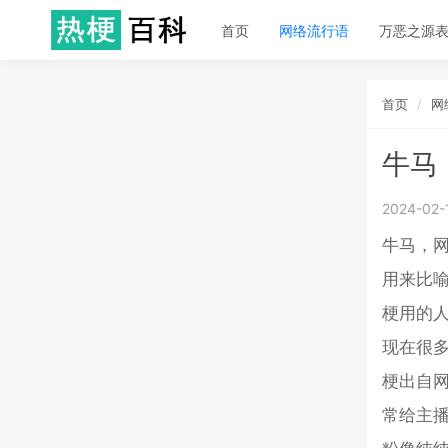
首页
网络流行语
万恶之源
首页
网
牛马
2024-02-
牛马，网
用来比
梗用的
现在很
梗出自网
常给主