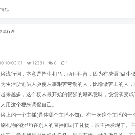
表情包
络流行语
10 10:03:01
12381
0
1
络流行词，本意是指牛和马，两种牲畜，因为有成语“做牛做
喻为生活所迫供人驱使从事艰苦劳动的人，比喻做苦工的人，
人越来越多，这个梗从最开始的很强的嘲讽意味，慢慢演变成
多人用这个梗来调侃自己。
络上的一个主播(具体哪个主播不知)。有一次这个主播的一
播刷礼物的粉丝)在别人的直播间刷了礼物，被主播发现了。