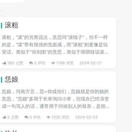
滚粗
滚粗，“滚”的另类说法，意思同“滚犊子”，但不一样
的是，“滚”带有很强的负面感，而“滚粗”则更像是玩
笑话。类似于“你别闹”的意思，类似于萌萌哒说滚粗
去啊。
385 点赞
0 评论
1768 浏览
2024-02-27
恁娘
恁娘，河南方言，恁=你或你们，恁娘就是你的娘的
意思，“恁娘”多用于长辈询问小辈，但现在已经演变
成一句骂人的话，通常用于问候别人的母亲，是很多
人的口头禅，有时候也用作一种非正式的、带有幽默
0 点赞
0 评论
1335 浏览
2024-02-03
或风趣色彩的称呼方式，尤其是在与同辈朋友的交流
中。这样的用法旨在增加彼此间的友谊和亲切感。