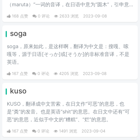
也就成为了大家所熟悉的背景音
（maruta）”一词的音译，在日语中意为“圆木”，引申意
乐。 “哈基米”的流行正是因为这一
思为“试验品”。
168 点赞
0 评论
2633 浏览
2023-09-08
首洗脑的BGM，这首很可爱的日语
歌曲，里面不断重复着“哈基米”的
soga
歌词，配合旋律比较洗脑。
soga，原来如此，是这样啊，翻译为中文是：搜嘎、嗦
嘎等，源于日语[そっか]或[そうか]的非标准音译，不是
英语。
167 点赞
0 评论
4205 浏览
2023-09-08
kuso
KUSO，翻译成中文苦索，在日文作“可恶”的意思，也
是“粪”的发音。也是英语“shit”的意思。在日文中还有“可
恶”的意思，近似于中文的“糟糕”、“烂”的意思。
167 点赞
0 评论
1491 浏览
2023-09-04