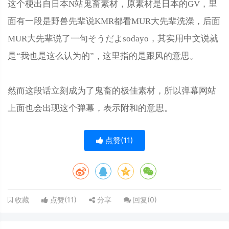
这个梗出自日本N站鬼畜素材，原素材是日本的GV，里
面有一段是野兽先辈说KMR都看MUR大先辈洗澡，后面
MUR大先辈说了一句そうだよsodayo，其实用中文说就
是“我也是这么认为的”，这里指的是跟风的意思。
然而这段话立刻成为了鬼畜的极佳素材，所以弹幕网站
上面也会出现这个弹幕，表示附和的意思。
点赞(
11
)
点赞(
11
)
分享
回复(
0
)
收藏