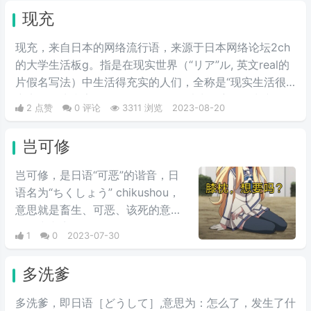
现充
现充，来自日本的网络流行语，来源于日本网络论坛2ch
的大学生活板g。​指是在现实世界（“リア”ル, 英文real的
片假名写法）中生活得充实的人们，全称是“现实生活很
充实的人生赢家”。但是在如今的用法中，主要的判断依
2 点赞
0 评论
3311 浏览
2023-08-20
据是一个人是否有男/女朋友。是许多人渴望达到的人生
巅峰。
岂可修
岂可修，是日语“可恶”的谐音，日
语名为“ちくしょう” chikushou，
意思就是畜生、可恶、该死的意
思，中文音译是“岂可修”，多用于
1
0
2023-07-30
二次元。在B站很多评论底下或者
是弹幕上，都会看到“岂可修”，之
多洗爹
前一般是骂人的话，现在所有想表
达不满的情绪的时候，都可以用“岂
多洗爹，即日语［どうして］,意思为：怎么了，发生了什