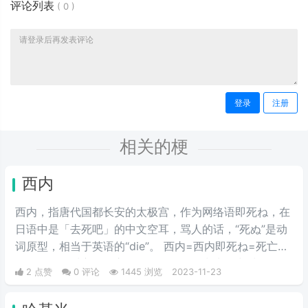
评论列表
(
0
)
登录
注册
相关的梗
西内
西内，指唐代国都长安的太极宫，作为网络语即死ね，在
日语中是「去死吧」的中文空耳，骂人的话，“死ぬ”是动
词原型，相当于英语的“die”。 西内=西内即死ね=死亡主
要用于诅咒对方的语言，如果有人在日常生活中对自己说
2 点赞
0 评论
1445 浏览
2023-11-23
西内，那么就表示其他人在侮辱自己。