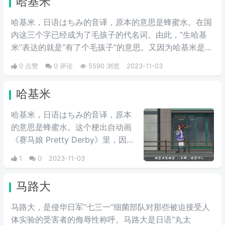
哈基米
哈基米，日语はちみ的音译，原本的意思是蜂蜜水。在国
内这三个字已经成为了毛孩子的代名词。由此，“生哈基
米”表达的就是“有了个毛孩子”的意思。又因为哈基米是一
个女孩的名字，常见的英文名音译是哈基米。所以生了个
0 点赞
0 评论
5590 浏览
2023-11-03
哈基米一般来说就是生了个女孩儿的意思。
哈基米
哈基米，日语はちみ的音译，原本
的意思是蜂蜜水。这个梗出自动画
《赛马娘 Pretty Derby》里，因为
在动漫中一位叫做东海帝王的马娘
1
0
2023-11-03
非常喜欢喝蜂蜜水，所以也就唱起
了哈基米这首歌，里面不断重复
马路大
着“哈基米”，因为曲调魔性而洗
脑，加之主人公可爱的性格而被网
马路大，是侵华日军“七三一”细菌部队对那些被迫接受人
友广为流传。经过网友们的调音，
体实验的受害者的侮辱性称呼。马路大是日语“丸太