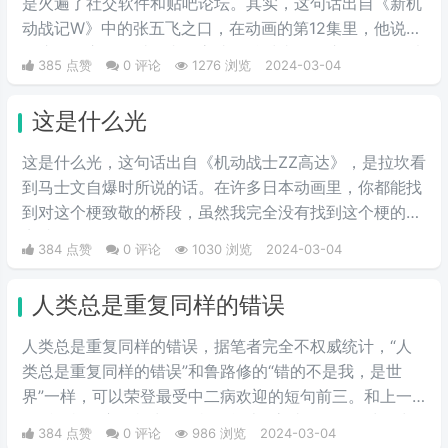
是火遍了社交软件和贴吧论坛。其实，这句话出自《新机
动战记W》中的张五飞之口，在动画的第12集里，他说出
了这句名言。不过国内的高达粉丝对张五飞这个角色可以
385 点赞
0 评论
1276 浏览
2024-03-04
说是感情复杂，作为少有的国人角色，他虽然嫉恶如仇，
却时常因为性格偏执而犯二，实在是让人又爱又恨。
这是什么光
这是什么光，这句话出自《机动战士ZZ高达》，是拉坎看
到马士文自爆时所说的话。在许多日本动画里，你都能找
到对这个梗致敬的桥段，虽然我完全没有找到这个梗的笑
点就是了。
384 点赞
0 评论
1030 浏览
2024-03-04
人类总是重复同样的错误
人类总是重复同样的错误，据笔者完全不权威统计，“人
类总是重复同样的错误”和鲁路修的“错的不是我，是世
界”一样，可以荣登最受中二病欢迎的短句前三。和上一
句话一样，它同样出自《机动战士Z高达》。在乞力马扎
384 点赞
0 评论
986 浏览
2024-03-04
罗一战中，凤·村雨为了保护主角卡缪被捷利德·梅萨杀