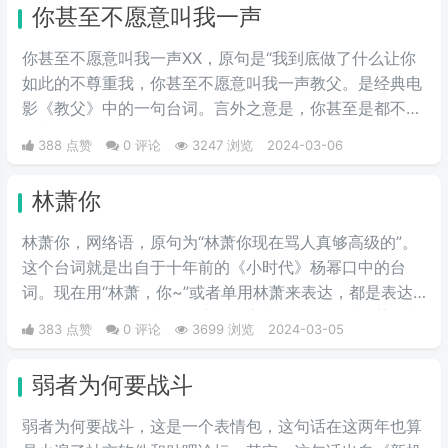
你甚至不愿意叫我一声
你甚至不愿意叫我一声XX，原句是“我到底做了什么让你
如此的不尊重我，你甚至不愿意叫我一声教父。是经典电
影《教父》中的一句台词。言外之意是，你甚至是都不拿
我当朋友，我凭什么要帮你的忙。
388 点赞
0 评论
3247 浏览
2024-03-06
林萧你
林萧你，网络语，原句为“林萧你现在骂人真够高级的”。
这个台词就是出自于十年前的《小时代》杨幂口中的台
词。现在用“林萧，你~”或者单用林萧来表达，都是表达
的一种阴阳怪气的意思。这三个字表示别人在对于某件事
383 点赞
0 评论
3699 浏览
2024-03-05
情评判的时候运用的非常巧妙，就传说中的说话，不带脏
字！
弱者为何要战斗
弱者为何要战斗，这是一个表情包，这句话在这两年也算