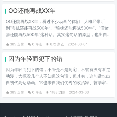
死，战斗结束后，阿姆罗想起了在一年战争中为了保护夏
OO还能再战XX年
亚被自己杀死的拉拉，说出了这句话。
OO还能再战XX年，看过不少动画的你们，大概经常听
到“海贼还能再战500年”、“银魂还能再战500年”、“假猪
套还能再战500年”这种话。其实这句话的原型，也出自
《机动战士高达0079》。
385 点赞
0 评论
872 浏览
2024-03-04
因为年轻而犯下的错
因为年轻而犯下的错，不管是不是阿宅，不管有没有看过
动漫，大概没几个人不知道这句话，但其实，这句话也出
自初代高达动画。它也来自我们优秀的政治家、哲学家夏
亚·阿兹纳布尔。
385 点赞
0 评论
1188 浏览
2024-03-03