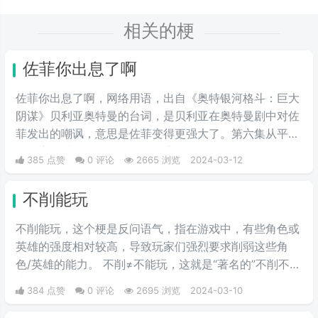
相关的梗
佐菲你出息了啊
佐菲你出息了啊，网络用语，出自《奥特银河格斗：巨大
阴谋》贝利亚奥特曼的台词，是贝利亚在奥特曼剧中对佐
菲发出的嘲讽，意思是佐菲变得更强大了。第六集从平行
时空穿越过来的贝利亚早期形态嘲讽佐菲，你还有星星的
385 点赞
0 评论
2665 浏览
2024-03-12
标志啊，佐菲你出息了。
不削能玩
不削能玩，这个梗是反问语气，指在游戏中，有些角色或
英雄的强度相对较高，导致玩家们强烈要求削弱这些角
色/英雄的能力。 不削≠不能玩，这就是“著名的”不削不等
式。
384 点赞
0 评论
2695 浏览
2024-03-10