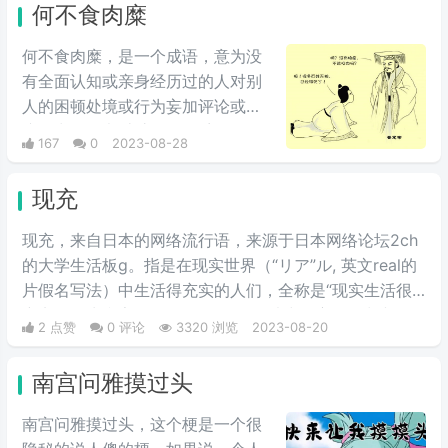
何不食肉糜
何不食肉糜，是一个成语，意为没
有全面认知或亲身经历过的人对别
人的困顿处境或行为妄加评论或建
议。出自晋书·惠帝纪，形容人们没
167
0
2023-08-28
有真正了解情况就妄加评论。类似
事件有法国卢梭的小说《忏悔
现充
录》。
现充，来自日本的网络流行语，来源于日本网络论坛2ch
的大学生活板g。​指是在现实世界（“リア”ル, 英文real的
片假名写法）中生活得充实的人们，全称是“现实生活很
充实的人生赢家”。但是在如今的用法中，主要的判断依
2 点赞
0 评论
3320 浏览
2023-08-20
据是一个人是否有男/女朋友。是许多人渴望达到的人生
巅峰。
南宫问雅摸过头
南宫问雅摸过头，这个梗是一个很