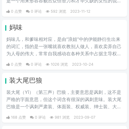
是一个用来形容容貌出众但智力和才华欠缺的女性的说
法。是一种讽刺性的称呼，算是骂人的话吧。
0 点赞
0 评论
592 浏览
2023-11-12
妈味
妈味儿，和爹味相对应，是由“浪姐”中的伊能静衍生出来
的词汇，指的是一张嘴就喜欢教别人做人，喜欢卖弄自己
为人母的伟大，常常自我感动在各种关系中占据主导权。
不仅是自己孩子的妈，还到处给人当妈。
0 点赞
0 评论
1026 浏览
2023-10-24
装大尾巴狼
装大尾（Yǐ）（第三声）巴狼，主要意思是讽刺，这不是
严格的字面意思，但这个词含有很深的讽刺意味。装大尾
巴狼是一个讽刺严肃装、体面装、权威装、绅士装、大款
装、以及把一切都放到互联网上的人。
168 点赞
0 评论
981 浏览
2023-09-07