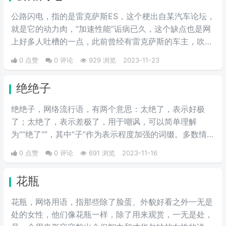
公路闪电，指的是雷克萨斯ES，这个梗出自某汽车论坛，
就是它的动力肉，“加速性能”诟病已久，这个缺点也是网
上好多人吐槽的一点，此前曾经有雷克萨斯的车主，吹嘘
自己的ES速度快，导致其他网友非常反感，后来就给该车
0 点赞
0 评论
929 浏览
2023-11-23
型起了一个“公路闪电——雷克萨斯”的外号，是典型的反
讽用法，意思是es200提速很“快”，快如闪电。
绝绝子
绝绝子，网络流行语，有两个意思：太绝了，表示好极
了；太绝了，表示差极了，用于嘲讽，可以简单理解
为““绝了””，其中“子”作为表示程度加强的词缀。多数情况
下用来形容某人或某物很棒，少数情况下表示反讽。当你
0 点赞
0 评论
691 浏览
2023-11-16
不知道怎么夸一个人时，绝绝子；当你不知道怎么骂一个
人时，绝绝子！
花瓶
花瓶，网络用语，指那些除了脸蛋、外貌好看之外一无是
处的女性，他们像花瓶一样，除了用来观赏，一无是处，