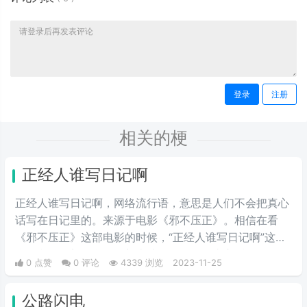
登录
注册
相关的梗
正经人谁写日记啊
正经人谁写日记啊，网络流行语，意思是人们不会把真心
话写在日记里的。来源于电影《邪不压正》。相信在看
《邪不压正》这部电影的时候，“正经人谁写日记啊”这句
台词印象深刻，台词是想表达人们不会把真心话写在日记
0 点赞
0 评论
4339 浏览
2023-11-25
里。后来一些人使用这句话表达真心话确实都不会写在日
记上或者调侃自己正相反，全是真心话，不是个正经人。
公路闪电
由此也衍生出来梗“写日记下贱”。