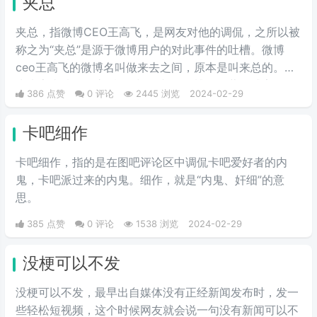
夹总
会内疚吗，来源于热图鹦鹉兄弟表
情包，火于知乎，该词也被《咬文
夹总，指微博CEO王高飞，是网友对他的调侃，之所以被
嚼字》评为2017年度十大流行语之
称之为“夹总”是源于微博用户的对此事件的吐槽。微博
一，现在多用于聊天中的表情包。
ceo王高飞的微博名叫做来去之间，原本是叫来总的。因
为来字去掉一竖之后是“夹”，并且微博把屏蔽敏感字的行
386 点赞
0 评论
2445 浏览
2024-02-29
为称为“夹”，所以来去之间喜提夹总这一称号。
卡吧细作
卡吧细作，指的是在图吧评论区中调侃卡吧爱好者的内
鬼，卡吧派过来的内鬼。细作，就是“内鬼、奸细”的意
思。
385 点赞
0 评论
1538 浏览
2024-02-29
没梗可以不发
没梗可以不发，最早出自媒体没有正‌‌‌‌‌‌‌‌经新闻发布时，发一
些轻松短视频，这个时候网友就会说一句没有新闻可以不