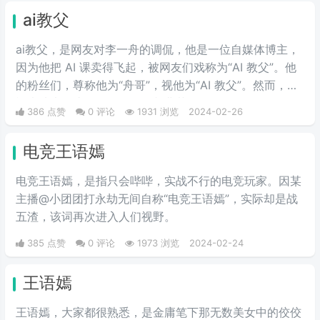
ai教父
ai教父，是网友对李一舟的调侃，他是一位自媒体博主，
因为他把 AI 课卖得飞起，被网友们戏称为“AI 教父”。他
的粉丝们，尊称他为“舟哥”，视他为“AI 教父”。然而，质
疑声从未停止。有人说他是割韭菜的“知识网红”，有人说
386 点赞
0 评论
1931 浏览
2024-02-26
他的课程是“智商税”。
电竞王语嫣
电竞王语嫣，是指只会哔哔，实战不行的电竞玩家。因某
主播@小团团打永劫无间自称“电竞王语嫣”，实际却是战
五渣，该词再次进入人们视野。
385 点赞
0 评论
1973 浏览
2024-02-24
王语嫣
王语嫣，大家都很熟悉，是金庸笔下那无数美女中的佼佼