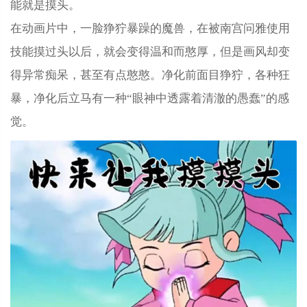
能就是摸头。
在动画片中，一脸狰狞暴躁的魔兽，在被南宫问雅使用
技能摸过头以后，就会变得温和而憨厚，但是画风却变
得异常痴呆，甚至有点憨憨。净化前面目狰狞，各种狂
暴，净化后立马有一种“眼神中透露着清澈的愚蠢”的感
觉。