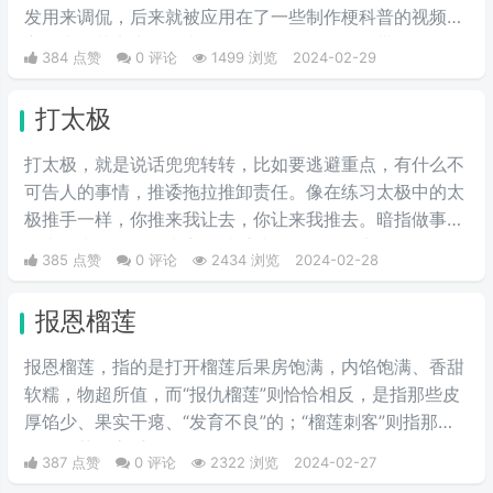
发用来调侃，后来就被应用在了一些制作梗科普的视频博
主身上，其实这句话也不算是批评，更多的是带有玩梗的
384 点赞
0 评论
1499 浏览
2024-02-29
意味。“解梗博主”的嘲讽发言，指各类梗科普相关的作者
由于“梗荒”，找不到可以科普的新梗，只好发一些烂梗、
打太极
破梗、旧梗来敷衍了事，不被认可时，网友们就会评论一
句“没梗可以不发”。
打太极，就是说话兜兜转转，比如要逃避重点，有什么不
可告人的事情，推诿拖拉推卸责任。像在练习太极中的太
极推手一样，你推来我让去，你让来我推去。暗指做事情
推来推去，不明确表态，避重就轻含糊不说实话。
385 点赞
0 评论
2434 浏览
2024-02-28
报恩榴莲
报恩榴莲，指的是打开榴莲后果房饱满，内馅饱满、香甜
软糯，物超所值，而“报仇榴莲”则恰恰相反，是指那些皮
厚馅少、果实干瘪、“发育不良”的；“榴莲刺客”则指那些
会挑榴莲的高手。
387 点赞
0 评论
2322 浏览
2024-02-27