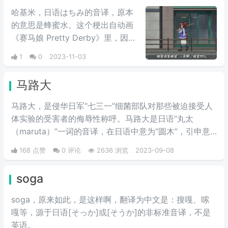
哈基米，日语はちみ的音译，原本
的意思是蜂蜜水。这个梗出自动画
《赛马娘 Pretty Derby》里，因为
在动漫中一位叫做东海帝王的马娘
1
0
2023-11-03
非常喜欢喝蜂蜜水，所以也就唱起
了哈基米这首歌，里面不断重复
马路大
着“哈基米”，因为曲调魔性而洗
脑，加之主人公可爱的性格而被网
马路大，是侵华日军“七三一”细菌部队对那些被迫接受人
友广为流传。经过网友们的调音，
体实验的受害者的侮辱性称呼。马路大是日语“丸太
也就成为了大家所熟悉的背景音
（maruta）”一词的音译，在日语中意为“圆木”，引申意
乐。 “哈基米”的流行正是因为这一
思为“试验品”。
168 点赞
0 评论
2636 浏览
2023-09-08
首洗脑的BGM，这首很可爱的日语
歌曲，里面不断重复着“哈基米”的
soga
歌词，配合旋律比较洗脑。
soga，原来如此，是这样啊，翻译为中文是：搜嘎、嗦
嘎等，源于日语[そっか]或[そうか]的非标准音译，不是
英语。