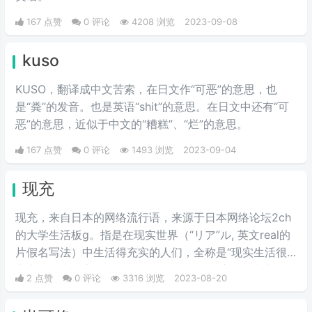
167 点赞
0 评论
4208 浏览
2023-09-08
kuso
KUSO，翻译成中文苦索，在日文作“可恶”的意思，也
是“粪”的发音。也是英语“shit”的意思。在日文中还有“可
恶”的意思，近似于中文的“糟糕”、“烂”的意思。
167 点赞
0 评论
1493 浏览
2023-09-04
现充
现充，来自日本的网络流行语，来源于日本网络论坛2ch
的大学生活板g。​指是在现实世界（“リア”ル, 英文real的
片假名写法）中生活得充实的人们，全称是“现实生活很
充实的人生赢家”。但是在如今的用法中，主要的判断依
2 点赞
0 评论
3316 浏览
2023-08-20
据是一个人是否有男/女朋友。是许多人渴望达到的人生
巅峰。