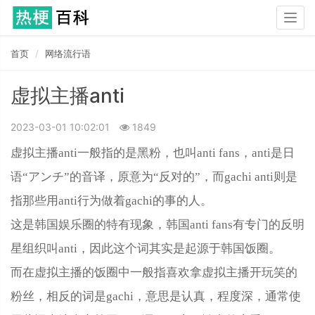
Togg
navig
首页
网络流行语
虚拟主播anti
2023-03-01 10:02:01
1849
虚拟主播anti一般指的是黑粉，也叫anti fans，anti是日
语“アンチ”的音译，原意为“反对的”，而gachi anti则是
指那些用anti行为做着gachi的事的人。
这是韩国娱乐圈的特有现象，韩国anti fans有专门的反明
星组织叫anti，因此这个词其实是起源于韩国饭圈。
而在虚拟主播的饭圈中一般指喜欢拿虚拟主播开玩笑的
粉丝，相反的词是gachi，意思是认真，程度深，通常使