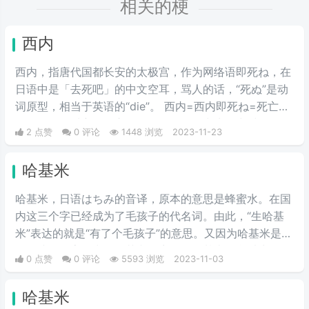
相关的梗
西内
西内，指唐代国都长安的太极宫，作为网络语即死ね，在
日语中是「去死吧」的中文空耳，骂人的话，“死ぬ”是动
词原型，相当于英语的“die”。 西内=西内即死ね=死亡主
要用于诅咒对方的语言，如果有人在日常生活中对自己说
2 点赞
0 评论
1448 浏览
2023-11-23
西内，那么就表示其他人在侮辱自己。
哈基米
哈基米，日语はちみ的音译，原本的意思是蜂蜜水。在国
内这三个字已经成为了毛孩子的代名词。由此，“生哈基
米”表达的就是“有了个毛孩子”的意思。又因为哈基米是一
个女孩的名字，常见的英文名音译是哈基米。所以生了个
0 点赞
0 评论
5593 浏览
2023-11-03
哈基米一般来说就是生了个女孩儿的意思。
哈基米