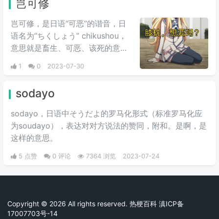
岂可修
岂可修，是日语“可恶”的谐音，日
语名为“ちくしょう” chikushou，
意思就是畜生、可恶、该死的意
思，中文音译是“岂可修”，多用于
1
0
2023-07-30
二次元。在B站很多评论底下或者
是弹幕上，都会看到“岂可修”，之
sodayo
前一般是骂人的话，现在所有想表
达不满的情绪的时候，都可以用“岂
sodayo，日语中そうだよ的罗马化形式（标准罗马化应
可修”。
为soudayo），表达对对方说法的赞同，附和。是啊，是
这样的意思。
5 点赞
0 评论
7364 浏览
2023-07-24
Copyright © 2026 All rights reserved. 热梗百科
滇ICP备
17007703号-14