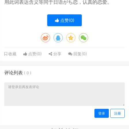
用此词表达含义等同于日语がち恋，认真的恋爱。
点赞(
0
)
点赞(
0
)
分享
回复(
0
)
收藏
评论列表
(
0
)
登录
注册