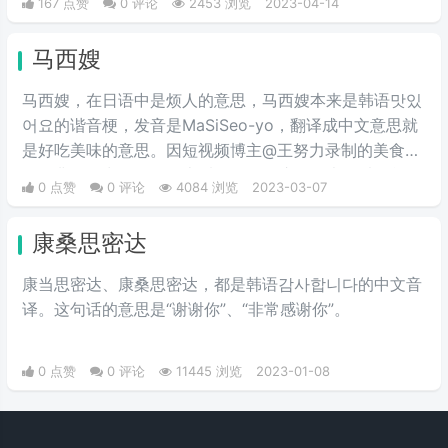
167 点赞
0 评论
2453 浏览
2023-04-14
马西嫂
马西嫂，在日语中是烦人的意思，马西嫂本来是韩语맛있
어요的谐音梗，发音是MaSiSeo-yo，翻译成中文意思就
是好吃美味的意思。因短视频博主@王努力录制的美食视
频经典语录出圈，网络上看到马西嫂这个词也可以简单理
0 点赞
0 评论
4084 浏览
2023-03-07
解成美味的意思，再一个就是大家内涵王努力这位油腻大
叔的。
康桑思密达
康当思密达、康桑思密达，都是韩语감사합니다的中文音
译。这句话的意思是“谢谢你”、“非常感谢你”。
0 点赞
0 评论
11445 浏览
2023-01-08