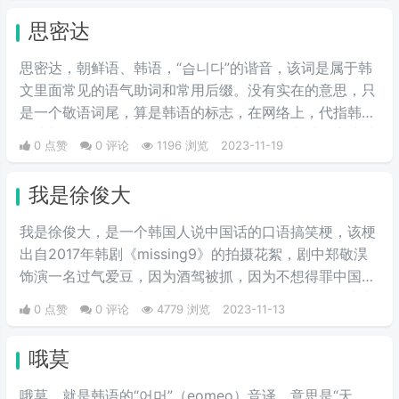
思密达
思密达，朝鲜语、韩语，“습니다”的谐音，该词是属于韩
文里面常见的语气助词和常用后缀。没有实在的意思，只
是一个敬语词尾，算是韩语的标志，在网络上，代指韩国
人或朝鲜人。因为这两国人民在说话时，经常以思密达结
0 点赞
0 评论
1196 浏览
2023-11-19
尾。该词源于朝鲜语中的语气助词[습니다]的发音。类似
于“呀”“啊”等意思。
我是徐俊大
我是徐俊大，是一个韩国人说中国话的口语搞笑梗，该梗
出自2017年韩剧《missing9》的拍摄花絮，剧中郑敬淏
饰演一名过气爱豆，因为酒驾被抓，因为不想得罪中国粉
丝，于是在发布会上用中文向中国粉丝道歉，但奈何中文
0 点赞
0 评论
4779 浏览
2023-11-13
水平有限，在说中文的时候将剧中的名字徐俊五说成了徐
俊大，且因为表情太夸张，口音十分有趣，引得隔壁灿烈
哦莫
频频笑场，憋不住，完全不憋不住。
哦莫，就是韩语的“어머”（eomeo）音译，意思是“天