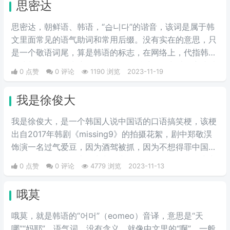
思密达
思密达，朝鲜语、韩语，“습니다”的谐音，该词是属于韩
文里面常见的语气助词和常用后缀。没有实在的意思，只
是一个敬语词尾，算是韩语的标志，在网络上，代指韩国
人或朝鲜人。因为这两国人民在说话时，经常以思密达结
0 点赞
0 评论
1190 浏览
2023-11-19
尾。该词源于朝鲜语中的语气助词[습니다]的发音。类似
于“呀”“啊”等意思。
我是徐俊大
我是徐俊大，是一个韩国人说中国话的口语搞笑梗，该梗
出自2017年韩剧《missing9》的拍摄花絮，剧中郑敬淏
饰演一名过气爱豆，因为酒驾被抓，因为不想得罪中国粉
丝，于是在发布会上用中文向中国粉丝道歉，但奈何中文
0 点赞
0 评论
4779 浏览
2023-11-13
水平有限，在说中文的时候将剧中的名字徐俊五说成了徐
俊大，且因为表情太夸张，口音十分有趣，引得隔壁灿烈
哦莫
频频笑场，憋不住，完全不憋不住。
哦莫，就是韩语的“어머”（eomeo）音译，意思是“天
哪”“妈耶”，语气词，没有含义，就像中文里的“啊”，一般