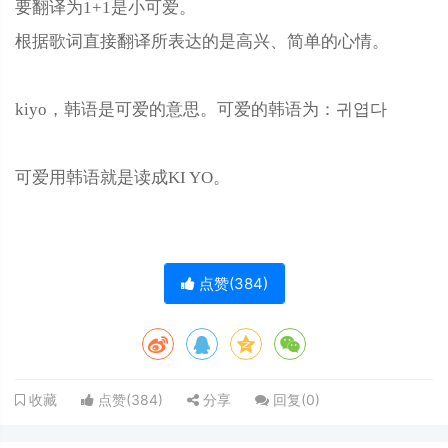
要翻译为1+1是小可爱。
根据歌词直接翻译所表达的是高兴、简单的心情。
kiyo，韩语是可爱的意思。可爱的韩语为：귀엽다
可爱用韩语就是读成KI YO。
点赞(
384
)
点赞(
384
)
分享
回复(
0
)
收藏