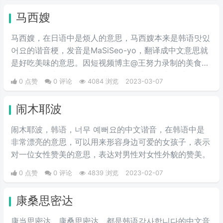
马西嫂
马西嫂，在日语中是烦人的意思，马西嫂本来是韩语맛있
어요的谐音梗，发音是MaSiSeo-yo，翻译成中文意思就
是好吃美味的意思。因短视频博主@王努力录制的美食视
频经典语录出圈，网络上看到马西嫂这个词也可以简单理
0 点赞
0 评论
4084 浏览
2023-03-07
解成美味的意思，再一个就是大家内涵王努力这位油腻大
叔的。
闹木耶波
闹木耶波，韩语，너무 예뻐요的中文谐音，在韩语中是
非常漂亮的意思，可以用来形容身边可爱的女孩子，表示
对一位女性赞美的意思，表达对男性对女性外貌的赞美。
0 点赞
0 评论
4839 浏览
2023-02-07
康桑思密达
康当思密达、康桑思密达，都是韩语감사합니다的中文音