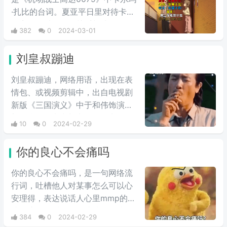
·扎比的台词。夏亚平日里对待卡尔
玛完全是以友人的关系相处，但是
382
0
2024-03-01
说到头卡尔玛也是夏亚的仇人扎比
家的人，因此在夏亚的复仇计划
刘皇叔蹦迪
中，自然是盘算着何时送葬这位“友
人”，尽管夏亚也承认卡尔玛作为友
刘皇叔蹦迪，网络用语，出现在表
人不错，不过还是用计谋误导他陷
情包、或视频剪辑中，出自电视剧
入被击落的境地，并且大笑。
新版《三国演义》中于和伟饰演的
刘备台词。常常与电影《一出好
10
0
2024-02-29
戏》中于和伟饰演的张总在海岛上
的蹦迪戏份剪辑在一起，形成较大
你的良心不会痛吗
反差，鬼畜视频收到很多人的喜
爱，由于这个背景音乐很上头，引
你的良心不会痛吗，是一句网络流
起很多抖友跟风。
行词，吐槽他人对某事怎么可以心
安理得，表达说话人心里mmp的心
情。这里的“痛”含有“内疚、愧疚、
384
0
2024-02-29
不好意思”等含义，并不是“疼痛”的