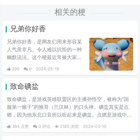
相关的梗
兄弟你好香
兄弟你好香，是网友们用来形容某
人气质非凡、令人难以抗拒的一种
幽默说法。这个梗最近常被大家用
来表达同性之间的爱慕之情/或者单
390
0
2024-05-16
纯跟风玩梗。最初来自qq用户云溪
在qq空间上发布的一些两位男人深
致命碘盐
情互动的表情包，此时这个梗已经
初具雏形。而后来随着chikawa的
致命碘盐，是游戏英雄联盟区的主播孙悟空，被称为“国
流行，有网友开始给chikawa配上
服第一猴子”的猴哥（兰汉林）的口头禅。碘盐其实是点
这类文字，两者融合后意外爆火，
燃，因为他东北口音所以听起来是碘盐。点燃是游戏中的
表情包泛滥，传播得到处都是。
一个召唤师技能，可以对对面造成伤害。
384 点赞
0 评论
2185 浏览
2024-03-10