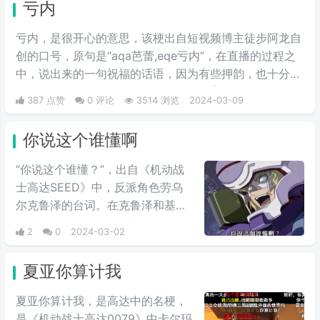
亏内
亏内，是很开心的意思，该梗出自短视频博主徒步阿龙自
创的口号，原句是“aqa芭蕾,eqe亏内”，在直播的过程之
中，说出来的一句祝福的话语，因为有些押韵，也十分的
魔性洗脑，让这个词在短时间内，就发育了起来，有人问
387 点赞
0 评论
3514 浏览
2024-03-09
主播这话的含义，据他解释，这个词代表着开心、代表着
快乐，后期有网友把这段话配上了音乐，显得十分魔性和
你说这个谁懂啊
洗脑，所以此梗就越来越火。后来无数人跟风效仿，使其
火爆起来。
“你说这个谁懂？”，出自《机动战
士高达SEED》中，反派角色劳乌
尔克鲁泽的台词。在克鲁泽和基拉
进行最终对峙的时候，高‌‌‌‌‌‌‌‌达seed中
2
0
2024-03-02
大反派反驳主角嘴炮攻击时的用
语，他说出这句台词，非常具有新
夏亚你算计我
鲜感。经常会在一些冗长难懂的台
词之后，有人引用这句话来进行吐
夏亚你算计我，是高达中的名梗，
槽。
是《机动战士高达0079》中卡尔玛