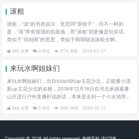
意思。网络上主要用于吐槽别人不
滚粗
会内疚吗，来源于热图鹦鹉兄弟表
情包，火于知乎，该词也被《咬文
滚粗，“滚”的另类说法，意思同“滚犊子”，但不一样的
嚼字》评为2017年度十大流行语之
是，“滚”带有很强的负面感，而“滚粗”则更像是玩笑话。
一，现在多用于聊天中的表情包。
类似于“你别闹”的意思，类似于萌萌哒说滚粗去啊。
385 点赞
0 评论
1773 浏览
2024-02-27
来玩水啊姐妹们
来玩水啊姐妹们，出自bilibili的up主花少北，正能量小清
新up主花少北的名梗，2018年12月16日在河北承德避暑
山庄进行户外直播时说的话，本来是走到一个小水池旁
说“来玩水啊姐妹们”，但是up在此之后滑了一跤，一摔成
389 点赞
0 评论
1842 浏览
2024-02-27
名，导致此梗在他的粉丝圈里一直流传着这个梗。
Copyright © 2026 All rights reserved. 热梗百科
滇ICP备