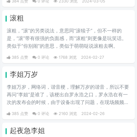
384 点赞
0 评论
2330 浏览
2024-03-05
滚粗
滚粗，“滚”的另类说法，意思同“滚犊子”，但不一样的
是，“滚”带有很强的负面感，而“滚粗”则更像是玩笑话。
类似于“你别闹”的意思，类似于萌萌哒说滚粗去啊。
385 点赞
0 评论
1768 浏览
2024-02-27
李姐万岁
李姐万岁，网络词，谐音梗，理解万岁的谐音，所以不要
再问“李姐”是谁了，该梗出自罗永浩之口，罗永浩在有一
次的发布会的时候，由于设备出现了问题，在现场频频出
错，满头大汗的罗永浩不断地说【李姐万岁】来缓解尴
385 点赞
0 评论
2160 浏览
2024-02-26
尬，然后被一些锤子的粉丝疯狂传播。疯狂复读，每每出
现别人错误的时候，都会出现【李姐万岁】这样的字眼，
起夜急李姐
可以说相当沙雕了，哈哈哈哈哈哈哈哈哈。