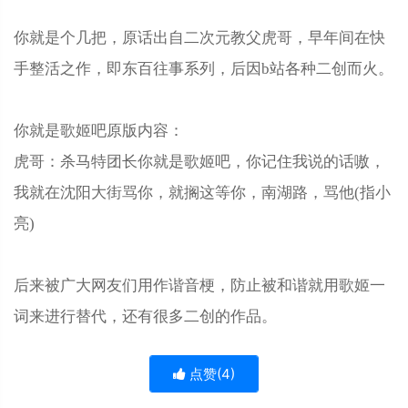
你就是个几把，原话出自二次元教父虎哥，早年间在快
手整活之作，即东百往事系列，后因b站各种二创而火。
你就是歌姬吧原版内容：
虎哥：杀马特团长你就是歌姬吧，你记住我说的话嗷，
我就在沈阳大街骂你，就搁这等你，南湖路，骂他(指小
亮)
后来被广大网友们用作谐音梗，防止被和谐就用歌姬一
词来进行替代，还有很多二创的作品。
点赞(
4
)