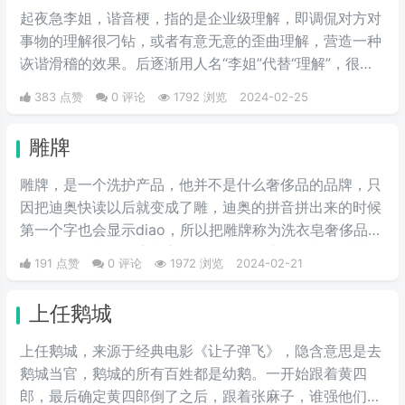
起夜急李姐，谐音梗，指的是企业级理解，即调侃对方对
事物的理解很刁钻，或者有意无意的歪曲理解，营造一种
诙谐滑稽的效果。后逐渐用人名“李姐”代替“理解”，很有
喜剧效果。
383 点赞
0 评论
1792 浏览
2024-02-25
雕牌
雕牌，是一个洗护产品，他并不是什么奢侈品的品牌，只
因把迪奥快读以后就变成了雕，迪奥的拼音拼出来的时候
第一个字也会显示diao，所以把雕牌称为洗衣皂奢侈品品
牌，Dior一直是华贵和高雅的代名词，这是恶搞的叫法，
191 点赞
0 评论
1972 浏览
2024-02-21
因为迪奥的拼音diao和雕相同，另外也讽刺迪奥的衣服越
做越丑和雕一样丑。
上任鹅城
上任鹅城，来‌‌‌‌‌‌‌‌‌源于经典电影《让子弹飞》，隐含意思是去
鹅城当官，鹅城的所有百姓都是幼鹅。一开始跟着黄四
郎，最后确定黄四郎倒了之后，跟着张麻子，谁强他们跟