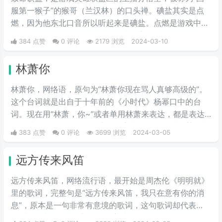
服第一猴子”的猴哥（兰汉林）的口头禅。碘盐其实是点
燃，因为他东北口音所以听起来是碘盐。点燃是游戏中的
一个召唤师技能，可以对对面造成伤害。
384 点赞
0 评论
2179 浏览
2024-03-10
林萧你
林萧你，网络语，原句为“林萧你现在骂人真够高级的”。
这个台词就是出自于十年前的《小时代》杨幂口中的台
词。现在用“林萧，你~”或者单用林萧来表达，都是表达
的一种阴阳怪气的意思。这三个字表示别人在对于某件事
383 点赞
0 评论
3699 浏览
2024-03-05
情评判的时候运用的非常巧妙，就传说中的说话，不带脏
字！
远方传来风笛
远方传来风笛，网络流行语，最开始是周杰伦《明明就》
里的歌词，完整句是“远方传来风笛，我只在意有你的消
息”，原本是一句非常有意境的歌词，这句歌词却代表
了“滚”，成了一种很新的骂人方式。