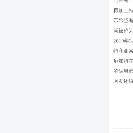
结果有
再加上
示希望
就被称
2019
特和亚
厄加特在
的猛男
网友还