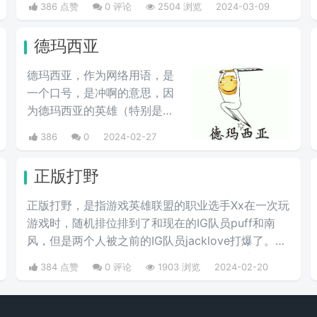
386 点赞
0 评论
2504 浏览
2024-03-09
德玛西亚
德玛西亚，作为网络用语，是
一个口号，是冲啊的意思，因
为德玛西亚的英雄（特别是盖
伦）释放技能时喜欢喊“德玛西
386
0
2024-02-27
亚”，“德玛西亚万岁”。LOL玩
家在开战时喜欢喊德玛西亚，
正版打野
意为“冲锋”，情绪自然是强烈
地光荣与自豪，且气势满满。
正版打野，是指游戏英雄联盟的职业选手Xx在一次玩
生活中用来表示激动、勇敢前
游戏时，随机排位排到了和现在的IG队员puff和南
进、誓死守护心爱之物、犯我
风，但是两个人被之前的IG队员jacklove打爆了。然
者虽远必诛等心情。因为在玩
后Xx就在公平嘲讽：盗版打不过正版。但是之后Xx
384 点赞
0 评论
1903 浏览
2024-02-20
家刚接触英雄联盟时，盖伦释
在一些比赛里多次表现不佳，就被网友调侃：这就是
放大招时的那句霸气十足的“德
正版打野。
玛西亚”，在当时德玛西亚就是