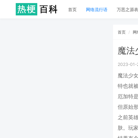
首页
网络流行语
万恶之源
首页
网
魔法
2023-01-
魔法少女
特也就
厄加特
但原始
之前英雄
肤。玩