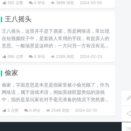
392 点赞
0 评论
3896 浏览
2024-03-05
王八摇头
王八摇头，这里并不是下酒菜，而是网络语，常出现
在短视频段子中，是套路人常用的手段，有捉弄人的
意思。一般场景是这样的：一方问另一方有没有见过
王八摇头，另一方通常都是摇头表示没有，间接承认
386 点赞
0 评论
2289 浏览
2024-02-23
了自己就是王八，于是就达到了捉弄人的效果。
偷家
偷家，字面意思是本意是指家里被小偷光顾了，作为
网络语，属于游戏术语，例如英雄联盟类似的游戏
中，指的是某玩家在对手毫无准备的情况下突然袭击
对手的塔甚至水晶，从而获得胜利。然而，由于这种
3 点赞
0 评论
2549 浏览
2024-02-10
方式可能带有偶然性，因此是否合法或在比赛中是否
可用常常成为讨论的话题。一般来说，熟练的玩家不
会轻易采取这种冒险的战术。而如今，这个词已经被