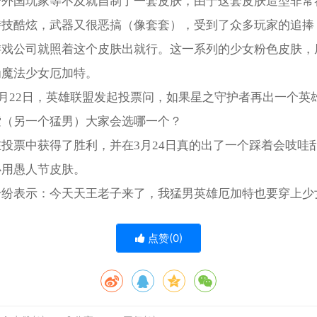
个外国玩家等不及就自制了一套皮肤，由于这套皮肤造型非常
特技酷炫，武器又很恶搞（像套套），受到了众多玩家的追捧
游戏公司就照着这个皮肤出就行。这一系列的少女粉色皮肤，
为魔法少女厄加特。
年3月22日，英雄联盟发起投票问，如果星之守护者再出一个英
索（另一个猛男）大家会选哪一个？
投票中获得了胜利，并在3月24日真的出了一个踩着会吱哇
必用愚人节皮肤。
纷纷表示：今天天王老子来了，我猛男英雄厄加特也要穿上少
点赞(
0
)