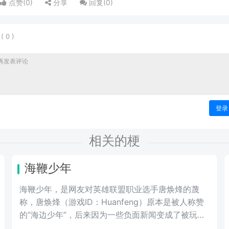
点赞(
0
)
分享
回复(
0
)
表
(
0
)
登录
相关的梗
海鞭少年
海鞭少年，是网友对英雄联盟职业选手唐焕烽的蔑
称，唐焕烽（游戏ID：Huanfeng）原本是被人称赞
的“海边少年”，后来因为一些负面新闻变成了被玩家
们接连嘲讽的“海鞭少年”。