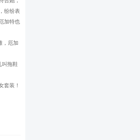
符合她，
，纷纷表
厄加特也
雄，厄加
乱叫拖鞋
女套装！