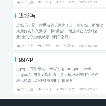
384 点赞
0 评论
2735 浏览
2024-03-10
进城吗
进城吗，是一款手游的玩家为了进一座新城市而发动
亲朋好友加入游戏一起"进城"。而这款让人惊呼如
此"土气"的游戏就是《明日之后》。
383 点赞
0 评论
1439 浏览
2024-02-28
ggwp
ggwp，英‌‌‌‌‌‌‌‌‌‌‌语缩写，全写为“good game well
played”。电竞游戏用语，意为这场比赛打的很好，
表示赞赏，老外打游戏时用得很多。
386 点赞
0 评论
3570 浏览
2024-02-23