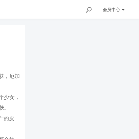
会员
中心
皮肤，厄加
个少女，
肤。
”的皮