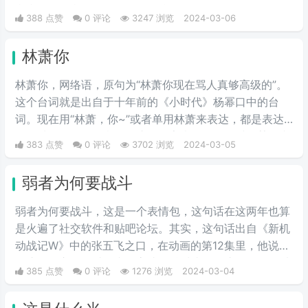
我当朋友，我凭什么要帮你的忙。
388 点赞
0 评论
3247 浏览
2024-03-06
林萧你
林萧你，网络语，原句为“林萧你现在骂人真够高级的”。
这个台词就是出自于十年前的《小时代》杨幂口中的台
词。现在用“林萧，你~”或者单用林萧来表达，都是表达
的一种阴阳怪气的意思。这三个字表示别人在对于某件事
383 点赞
0 评论
3702 浏览
2024-03-05
情评判的时候运用的非常巧妙，就传说中的说话，不带脏
字！
弱者为何要战斗
弱者为何要战斗，这是一个表情包，这句话在这两年也算
是火遍了社交软件和贴吧论坛。其实，这句话出自《新机
动战记W》中的张五飞之口，在动画的第12集里，他说出
了这句名言。不过国内的高达粉丝对张五飞这个角色可以
385 点赞
0 评论
1276 浏览
2024-03-04
说是感情复杂，作为少有的国人角色，他虽然嫉恶如仇，
却时常因为性格偏执而犯二，实在是让人又爱又恨。