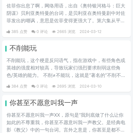
初具雏形。而后来随着chikawa的
佐菲你出息了啊，网络用语，出自《奥特银河格斗：巨大
流行，有网友开始给chikawa配上
阴谋》贝利亚奥特曼的台词，是贝利亚在奥特曼剧中对佐
这类文字，两者融合后意外爆火，
菲发出的嘲讽，意思是佐菲变得更强大了。第六集从平行
表情包泛滥，传播得到处都是。
时空穿越过来的贝利亚早期形态嘲讽佐菲，你还有星星的
385 点赞
0 评论
2665 浏览
2024-03-12
标志啊，佐菲你出息了。
不削能玩
不削能玩，这个梗是反问语气，指在游戏中，有些角色或
英雄的强度相对较高，导致玩家们强烈要求削弱这些角
色/英雄的能力。 不削≠不能玩，这就是“著名的”不削不等
式。
384 点赞
0 评论
2695 浏览
2024-03-10
你甚至不愿意叫我一声
你甚至不愿意叫我一声XX，原句是“我到底做了什么让你
如此的不尊重我，你甚至不愿意叫我一声教父。是经典电
影《教父》中的一句台词。言外之意是，你甚至是都不拿