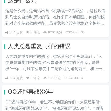
这是什么光
这是什么光，这句话出自《机动战士ZZ高达》，是拉坎看
到马士文自爆时所说的话。在许多日本动画里，你都能找
到对这个梗致敬的桥段，虽然我完全没有找到这个梗的笑
点就是了。
384 点赞
0 评论
1030 浏览
2024-03-04
人类总是重复同样的错误
人类总是重复同样的错误，据笔者完全不权威统计，“人
类总是重复同样的错误”和鲁路修的“错的不是我，是世
界”一样，可以荣登最受中二病欢迎的短句前三。和上一
句话一样，它同样出自《机动战士Z高达》。在乞力马扎
384 点赞
0 评论
986 浏览
2024-03-04
罗一战中，凤·村雨为了保护主角卡缪被捷利德·梅萨杀
死，战斗结束后，阿姆罗想起了在一年战争中为了保护夏
OO还能再战XX年
亚被自己杀死的拉拉，说出了这句话。
OO还能再战XX年，看过不少动画的你们，大概经常听
到“海贼还能再战500年”、“银魂还能再战500年”、“假猪