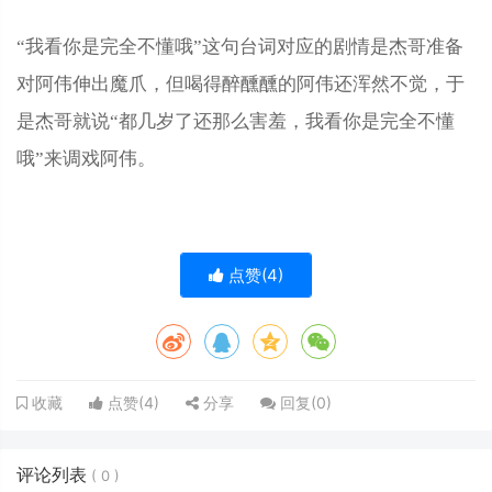
“我看你是完全不懂哦”这句台词对应的剧情是杰哥准备
对阿伟伸出魔爪，但喝得醉醺醺的阿伟还浑然不觉，于
是杰哥就说“都几岁了还那么害羞，我看你是完全不懂
哦”来调戏阿伟。
点赞(
4
)
点赞(
4
)
分享
回复(
0
)
收藏
评论列表
(
0
)