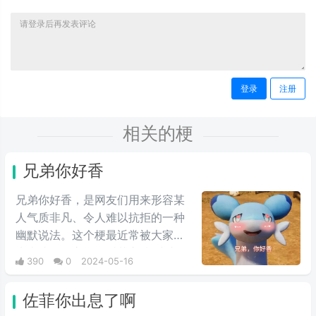
登录
注册
相关的梗
兄弟你好香
兄弟你好香，是网友们用来形容某
人气质非凡、令人难以抗拒的一种
幽默说法。这个梗最近常被大家用
来表达同性之间的爱慕之情/或者单
390
0
2024-05-16
纯跟风玩梗。最初来自qq用户云溪
在qq空间上发布的一些两位男人深
佐菲你出息了啊
情互动的表情包，此时这个梗已经