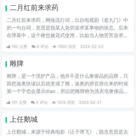
二月红前来求药
二月红前来求药，网络流行词，出自电视剧《老九门》中
的一句台词，意思是指某人急切追求某事物的状态。后来
在弹幕中，这个梗也被花式使用，比如当人物苦苦追求某
事物时，弹幕以此表达急切。因为场景中雨下得很大，所
192 点赞
0 评论
1960 浏览
2024-02-23
以网友也用“二月红前来求药”那天的雨，来形容雨下得很
大，意思和“依萍找他爸要钱”那天的雨有异曲同工之妙。
雕牌
雕牌，是一个洗护产品，他并不是什么奢侈品的品牌，只
因把迪奥快读以后就变成了雕，迪奥的拼音拼出来的时候
第一个字也会显示diao，所以把雕牌称为洗衣皂奢侈品品
牌，Dior一直是华贵和高雅的代名词，这是恶搞的叫法，
191 点赞
0 评论
1974 浏览
2024-02-21
因为迪奥的拼音diao和雕相同，另外也讽刺迪奥的衣服越
做越丑和雕一样丑。
上任鹅城
上任鹅城，来‌‌‌‌‌‌‌‌‌源于经典电影《让子弹飞》，隐含意思是去