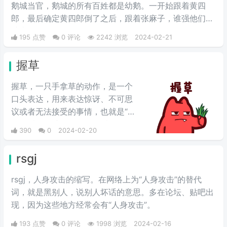
鹅城当官，鹅城的所有百姓都是幼鹅。一开始跟着黄四
郎，最后确定黄四郎倒了之后，跟着张麻子，谁强他们跟
谁走。
195 点赞
0 评论
2242 浏览
2024-02-21
握草
握草，一只手拿草的动作，是一个
口头表达，用来表达惊讶、不可思
议或者无法接受的事情，也就是“无
语”的意思，并不是骂人的意思。
390
0
2024-02-20
rsgj
rsgj，人身攻击的缩写。在网络上为“人身攻击”的替代
词，就是黑别人，说别人坏话的意思。多在论坛、贴吧出
现，因为这些地方经常会有“人身攻击”。
193 点赞
0 评论
1998 浏览
2024-02-16