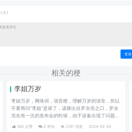
表
(
0
)
登录
相关的梗
李姐万岁
李姐万岁，网络词，谐音梗，理解万岁的谐音，所以
不要再问“李姐”是谁了，该梗出自罗永浩之口，罗永
浩在有一次的发布会的时候，由于设备出现了问题，
在现场频频出错，满头大汗的罗永浩不断地说【李姐
385 点赞
0 评论
2161 浏览
2024-02-26
万岁】来缓解尴尬，然后被一些锤子的粉丝疯狂传