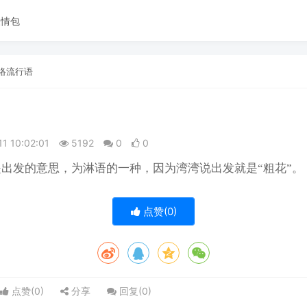
表情包
络流行语
11 10:02:01
5192
0
0
出发的意思，为淋语的一种，因为湾湾说出发就是“粗花”。
点赞(
0
)
点赞(
0
)
分享
回复(
0
)