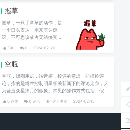
握草
握草，一只手拿草的动作，是
一个口头表达，用来表达惊
讶、不可思议或者无法接受的
事情，也就是“无语”的意思，
390
0
2024-02-20
并不是骂人的意思。
空瓶
空瓶，饭圈用语，谐音梗，控评的意思，即操控评
论，指的是粉丝控制明星相关新闻下的评论走向，人
为营造众星捧月的假象。常见的操作方式包括：假装
路人发表好评，对一些好评集中点赞回复使其上热
0 点赞
0 评论
1017 浏览
2024-02-15
评，对不好的评论进行举报。