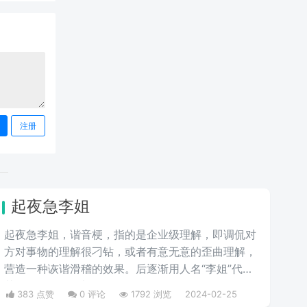
注册
起夜急李姐
起夜急李姐，谐音梗，指的是企业级理解，即调侃对
方对事物的理解很刁钻，或者有意无意的歪曲理解，
营造一种诙谐滑稽的效果。后逐渐用人名“李姐”代
替“理解”，很有喜剧效果。
383 点赞
0 评论
1792 浏览
2024-02-25