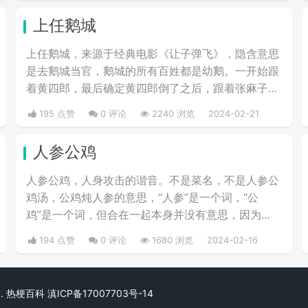
播。疯狂复读，每每出现别人错误的时候，都会出现
上任鹅城
【李姐万岁】这样的字眼，可以说相当沙雕了，哈哈
哈哈哈哈哈哈哈。
上任鹅城，来‌‌‌‌‌‌‌‌‌源于经典电影《让子弹飞》，隐含意思
是去鹅城当官，鹅城的所有百姓都是幼鹅。一开始跟
着黄四郎，最后确定黄四郎倒了之后，跟着张麻子，
谁强他们跟谁走。
195 点赞
0 评论
2240 浏览
2024-02-21
人参公鸡
人参公鸡，人身攻击的谐音。不是菜名，不是人参公
鸡汤，公鸡炖人参的意思，“人参”是一个词，“公
鸡”是一个词，但合在一起本身并没有意思，因为
与“人身攻击”发音相近，而成为一个的网络用语，在
194 点赞
0 评论
1680 浏览
2024-02-16
网络上为“人身攻击”的替代词，就是黑人，说别人坏
话的意思。多在论坛、贴吧出现，因为这些地方经常
会有“人身攻击”。
rved. 热梗百科
滇ICP备17007703号-14