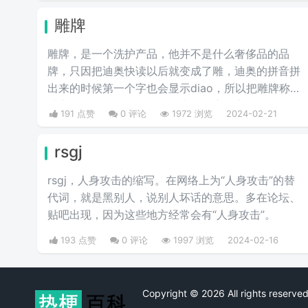
雕牌
雕牌，是一个洗护产品，他并不是什么奢侈品的品
牌，只因把迪奥快读以后就变成了雕，迪奥的拼音拼
出来的时候第一个字也会显示diao，所以把雕牌称为
洗衣皂奢侈品品牌，Dior一直是华贵和高雅的代名
191 点赞
0 评论
1972 浏览
2024-02-21
词，这是恶搞的叫法，因为迪奥的拼音diao和雕相
同，另外也讽刺迪奥的衣服越做越丑和雕一样丑。
rsgj
rsgj，人身攻击的缩写。在网络上为“人身攻击”的替
代词，就是黑别人，说别人坏话的意思。多在论坛、
贴吧出现，因为这些地方经常会有“人身攻击”。
193 点赞
0 评论
1997 浏览
2024-02-16
Copyright © 2026 All rights rese