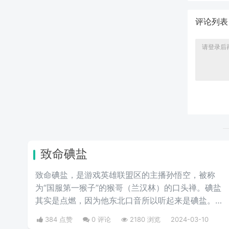
评论列
致命碘盐
致命碘盐，是游戏英雄联盟区的主播孙悟空，被称
为“国服第一猴子”的猴哥（兰汉林）的口头禅。碘盐
其实是点燃，因为他东北口音所以听起来是碘盐。点
燃是游戏中的一个召唤师技能，可以对对面造成伤
384 点赞
0 评论
2180 浏览
2024-03-10
害。