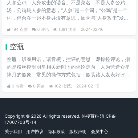
人参公鸡，人身攻击的谐音。不是菜名，不是人参公鸡
汤，公鸡炖人参的意思，“人参”是一个词，“公鸡”是一个
词，但合在一起本身并没有意思，因为与“人身攻击”发音
相近，而成为一个的网络用语，在网络上为“人身攻击”的
194 点赞
0 评论
1681 浏览
2024-02-16
替代词，就是黑人，说别人坏话的意思。多在论坛、贴吧
出现，因为这些地方经常会有“人身攻击”。
空瓶
空瓶，饭圈用语，谐音梗，控评的意思，即操控评论，指
的是粉丝控制明星相关新闻下的评论走向，人为营造众星
捧月的假象。常见的操作方式包括：假装路人发表好评，
对一些好评集中点赞回复使其上热评，对不好的评论进行
0 点赞
0 评论
1021 浏览
2024-02-15
举报。
Copyright © 2026 All rights reserved. 热梗百科
滇ICP备
17007703号-14
关于我们
用户协议
隐私政策
版权声明
会员中心