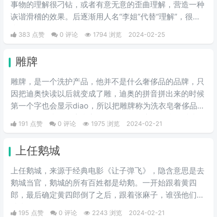
事物的理解很刁钻，或者有意无意的歪曲理解，营造一种
诙谐滑稽的效果。后逐渐用人名“李姐”代替“理解”，很有
喜剧效果。
383 点赞
0 评论
1794 浏览
2024-02-25
雕牌
雕牌，是一个洗护产品，他并不是什么奢侈品的品牌，只
因把迪奥快读以后就变成了雕，迪奥的拼音拼出来的时候
第一个字也会显示diao，所以把雕牌称为洗衣皂奢侈品品
牌，Dior一直是华贵和高雅的代名词，这是恶搞的叫法，
191 点赞
0 评论
1975 浏览
2024-02-21
因为迪奥的拼音diao和雕相同，另外也讽刺迪奥的衣服越
做越丑和雕一样丑。
上任鹅城
上任鹅城，来‌‌‌‌‌‌‌‌‌源于经典电影《让子弹飞》，隐含意思是去
鹅城当官，鹅城的所有百姓都是幼鹅。一开始跟着黄四
郎，最后确定黄四郎倒了之后，跟着张麻子，谁强他们跟
谁走。
195 点赞
0 评论
2243 浏览
2024-02-21