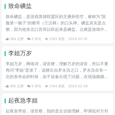
致命碘盐
致命碘盐，是游戏英雄联盟区的主播孙悟空，被称为“国
服第一猴子”的猴哥（兰汉林）的口头禅。碘盐其实是点
燃，因为他东北口音所以听起来是碘盐。点燃是游戏中的
一个召唤师技能，可以对对面造成伤害。
384 点赞
0 评论
2183 浏览
2024-03-10
李姐万岁
李姐万岁，网络词，谐音梗，理解万岁的谐音，所以不要
再问“李姐”是谁了，该梗出自罗永浩之口，罗永浩在有一
次的发布会的时候，由于设备出现了问题，在现场频频出
错，满头大汗的罗永浩不断地说【李姐万岁】来缓解尴
385 点赞
0 评论
2164 浏览
2024-02-26
尬，然后被一些锤子的粉丝疯狂传播。疯狂复读，每每出
现别人错误的时候，都会出现【李姐万岁】这样的字眼，
起夜急李姐
可以说相当沙雕了，哈哈哈哈哈哈哈哈哈。
起夜急李姐，谐音梗，指的是企业级理解，即调侃对方对