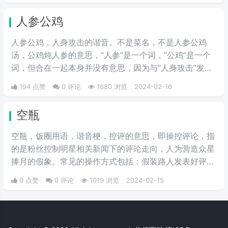
人参公鸡
人参公鸡，人身攻击的谐音。不是菜名，不是人参公鸡
汤，公鸡炖人参的意思，“人参”是一个词，“公鸡”是一个
词，但合在一起本身并没有意思，因为与“人身攻击”发音
相近，而成为一个的网络用语，在网络上为“人身攻击”的
194 点赞
0 评论
1680 浏览
2024-02-16
替代词，就是黑人，说别人坏话的意思。多在论坛、贴吧
出现，因为这些地方经常会有“人身攻击”。
空瓶
空瓶，饭圈用语，谐音梗，控评的意思，即操控评论，指
的是粉丝控制明星相关新闻下的评论走向，人为营造众星
捧月的假象。常见的操作方式包括：假装路人发表好评，
对一些好评集中点赞回复使其上热评，对不好的评论进行
0 点赞
0 评论
1019 浏览
2024-02-15
举报。