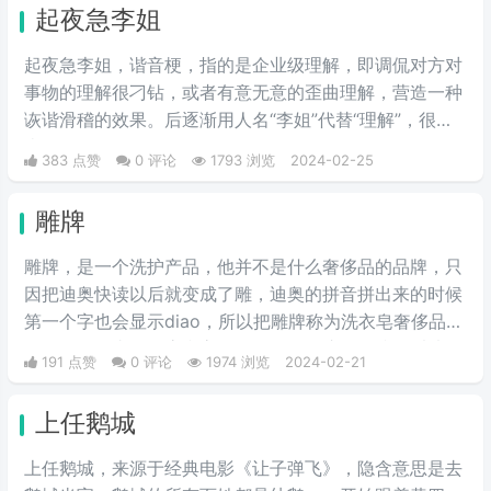
起夜急李姐
可以说相当沙雕了，哈哈哈哈哈哈哈哈哈。
起夜急李姐，谐音梗，指的是企业级理解，即调侃对方对
事物的理解很刁钻，或者有意无意的歪曲理解，营造一种
诙谐滑稽的效果。后逐渐用人名“李姐”代替“理解”，很有
喜剧效果。
383 点赞
0 评论
1793 浏览
2024-02-25
雕牌
雕牌，是一个洗护产品，他并不是什么奢侈品的品牌，只
因把迪奥快读以后就变成了雕，迪奥的拼音拼出来的时候
第一个字也会显示diao，所以把雕牌称为洗衣皂奢侈品品
牌，Dior一直是华贵和高雅的代名词，这是恶搞的叫法，
191 点赞
0 评论
1974 浏览
2024-02-21
因为迪奥的拼音diao和雕相同，另外也讽刺迪奥的衣服越
做越丑和雕一样丑。
上任鹅城
上任鹅城，来‌‌‌‌‌‌‌‌‌源于经典电影《让子弹飞》，隐含意思是去