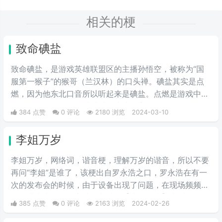
相关的梗
致命碘盐
致命碘盐，是游戏英雄联盟区的主播孙悟空，被称为“国
服第一猴子”的猴哥（兰汉林）的口头禅。碘盐其实是点
燃，因为他东北口音所以听起来是碘盐。点燃是游戏中的
一个召唤师技能，可以对对面造成伤害。
384 点赞
0 评论
2180 浏览
2024-03-10
李姐万岁
李姐万岁，网络词，谐音梗，理解万岁的谐音，所以不要
再问“李姐”是谁了，该梗出自罗永浩之口，罗永浩在有一
次的发布会的时候，由于设备出现了问题，在现场频频出
错，满头大汗的罗永浩不断地说【李姐万岁】来缓解尴
385 点赞
0 评论
2163 浏览
2024-02-26
尬，然后被一些锤子的粉丝疯狂传播。疯狂复读，每每出
现别人错误的时候，都会出现【李姐万岁】这样的字眼，