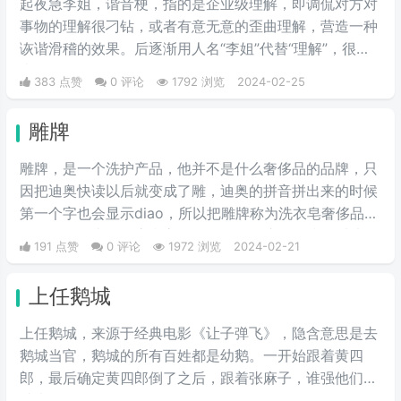
起夜急李姐，谐音梗，指的是企业级理解，即调侃对方对
事物的理解很刁钻，或者有意无意的歪曲理解，营造一种
诙谐滑稽的效果。后逐渐用人名“李姐”代替“理解”，很有
喜剧效果。
383 点赞
0 评论
1792 浏览
2024-02-25
雕牌
雕牌，是一个洗护产品，他并不是什么奢侈品的品牌，只
因把迪奥快读以后就变成了雕，迪奥的拼音拼出来的时候
第一个字也会显示diao，所以把雕牌称为洗衣皂奢侈品品
牌，Dior一直是华贵和高雅的代名词，这是恶搞的叫法，
191 点赞
0 评论
1972 浏览
2024-02-21
因为迪奥的拼音diao和雕相同，另外也讽刺迪奥的衣服越
做越丑和雕一样丑。
上任鹅城
上任鹅城，来‌‌‌‌‌‌‌‌‌源于经典电影《让子弹飞》，隐含意思是去
鹅城当官，鹅城的所有百姓都是幼鹅。一开始跟着黄四
郎，最后确定黄四郎倒了之后，跟着张麻子，谁强他们跟
谁走。