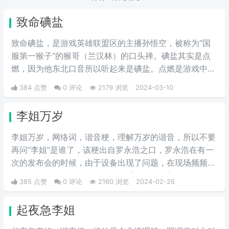
致命碘盐
致命碘盐，是游戏英雄联盟区的主播孙悟空，被称为“国
服第一猴子”的猴哥（兰汉林）的口头禅。碘盐其实是点
燃，因为他东北口音所以听起来是碘盐。点燃是游戏中的
一个召唤师技能，可以对对面造成伤害。
384 点赞
0 评论
2179 浏览
2024-03-10
李姐万岁
李姐万岁，网络词，谐音梗，理解万岁的谐音，所以不要
再问“李姐”是谁了，该梗出自罗永浩之口，罗永浩在有一
次的发布会的时候，由于设备出现了问题，在现场频频出
错，满头大汗的罗永浩不断地说【李姐万岁】来缓解尴
385 点赞
0 评论
2160 浏览
2024-02-26
尬，然后被一些锤子的粉丝疯狂传播。疯狂复读，每每出
现别人错误的时候，都会出现【李姐万岁】这样的字眼，
起夜急李姐
可以说相当沙雕了，哈哈哈哈哈哈哈哈哈。