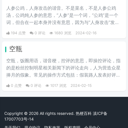
人参公鸡，人身攻击的谐音。不是菜名，不是人参公鸡
汤，公鸡炖人参的意思，“人参”是一个词，“公鸡”是一个
词，但合在一起本身并没有意思，因为与“人身攻击”发音
相近，而成为一个的网络用语，在网络上为“人身攻击”的
194 点赞
0 评论
1680 浏览
2024-02-16
替代词，就是黑人，说别人坏话的意思。多在论坛、贴吧
出现，因为这些地方经常会有“人身攻击”。
空瓶
空瓶，饭圈用语，谐音梗，控评的意思，即操控评论，指
的是粉丝控制明星相关新闻下的评论走向，人为营造众星
捧月的假象。常见的操作方式包括：假装路人发表好评，
对一些好评集中点赞回复使其上热评，对不好的评论进行
0 点赞
0 评论
1017 浏览
2024-02-15
举报。
Copyright © 2026 All rights reserved. 热梗百科
滇ICP备
17007703号-14
关于我们
用户协议
隐私政策
版权声明
会员中心