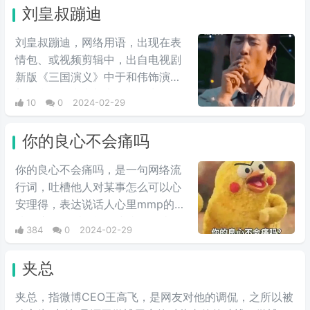
家的人，因此在夏亚的复仇计划
刘皇叔蹦迪
中，自然是盘算着何时送葬这位“友
人”，尽管夏亚也承认卡尔玛作为友
刘皇叔蹦迪，网络用语，出现在表
人不错，不过还是用计谋误导他陷
情包、或视频剪辑中，出自电视剧
入被击落的境地，并且大笑。
新版《三国演义》中于和伟饰演的
刘备台词。常常与电影《一出好
10
0
2024-02-29
戏》中于和伟饰演的张总在海岛上
的蹦迪戏份剪辑在一起，形成较大
你的良心不会痛吗
反差，鬼畜视频收到很多人的喜
爱，由于这个背景音乐很上头，引
你的良心不会痛吗，是一句网络流
起很多抖友跟风。
行词，吐槽他人对某事怎么可以心
安理得，表达说话人心里mmp的心
情。这里的“痛”含有“内疚、愧疚、
384
0
2024-02-29
不好意思”等含义，并不是“疼痛”的
意思。网络上主要用于吐槽别人不
夹总
会内疚吗，来源于热图鹦鹉兄弟表
情包，火于知乎，该词也被《咬文
夹总，指微博CEO王高飞，是网友对他的调侃，之所以被
嚼字》评为2017年度十大流行语之