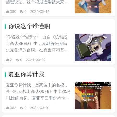
幽默说法。这个梗最近常被大家用
来表达同性之间的爱慕之情/或者单
390
0
2024-05-16
纯跟风玩梗。最初来自qq用户云溪
在qq空间上发布的一些两位男人深
你说这个谁懂啊
情互动的表情包，此时这个梗已经
初具雏形。而后来随着chikawa的
“你说这个谁懂？”，出自《机动战
流行，有网友开始给chikawa配上
士高达SEED》中，反派角色劳乌
这类文字，两者融合后意外爆火，
尔克鲁泽的台词。在克鲁泽和基拉
表情包泛滥，传播得到处都是。
进行最终对峙的时候，高‌‌‌‌‌‌‌‌达seed中
2
0
2024-03-02
大反派反驳主角嘴炮攻击时的用
语，他说出这句台词，非常具有新
夏亚你算计我
鲜感。经常会在一些冗长难懂的台
词之后，有人引用这句话来进行吐
夏亚你算计我，是高达中的名梗，
槽。
是《机动战士高达0079》中卡尔玛
·扎比的台词。夏亚平日里对待卡尔
玛完全是以友人的关系相处，但是
382
0
2024-03-01
说到头卡尔玛也是夏亚的仇人扎比