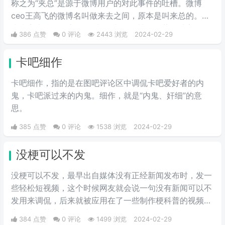
称之为“夹总”是源于微博用户的对此事件的吐槽。微博
一，现在多用于聊天中的表情包。
ceo王高飞的微博名叫做来去之间，原本是叫来总的。因
为来字去掉一竖之后是“夹”，并且微博把屏蔽敏感字的行
386 点赞
0 评论
2443 浏览
2024-02-29
为称为“夹”，所以来去之间喜提夹总这一称号。
卡吧细作
卡吧细作，指的是在图吧评论区中调侃卡吧爱好者的内
鬼，卡吧派过来的内鬼。细作，就是“内鬼、奸细”的意
思。
385 点赞
0 评论
1538 浏览
2024-02-29
没梗可以不发
没梗可以不发，最早出自媒体没有正‌‌‌‌‌‌‌‌经新闻发布时，发一
些轻松短视频，这个时候网友就会说一句没有新闻可以不
发用来调侃，后来就被应用在了一些制作梗科普的视频博
主身上，其实这句话也不算是批评，更多的是带有玩梗的
384 点赞
0 评论
1499 浏览
2024-02-29