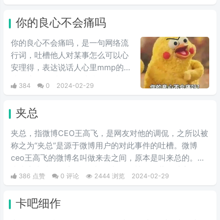
戏》中于和伟饰演的张总在海岛上
的蹦迪戏份剪辑在一起，形成较大
你的良心不会痛吗
反差，鬼畜视频收到很多人的喜
爱，由于这个背景音乐很上头，引
你的良心不会痛吗，是一句网络流
起很多抖友跟风。
行词，吐槽他人对某事怎么可以心
安理得，表达说话人心里mmp的心
情。这里的“痛”含有“内疚、愧疚、
384
0
2024-02-29
不好意思”等含义，并不是“疼痛”的
意思。网络上主要用于吐槽别人不
夹总
会内疚吗，来源于热图鹦鹉兄弟表
情包，火于知乎，该词也被《咬文
夹总，指微博CEO王高飞，是网友对他的调侃，之所以被
嚼字》评为2017年度十大流行语之
称之为“夹总”是源于微博用户的对此事件的吐槽。微博
一，现在多用于聊天中的表情包。
ceo王高飞的微博名叫做来去之间，原本是叫来总的。因
为来字去掉一竖之后是“夹”，并且微博把屏蔽敏感字的行
386 点赞
0 评论
2444 浏览
2024-02-29
为称为“夹”，所以来去之间喜提夹总这一称号。
卡吧细作