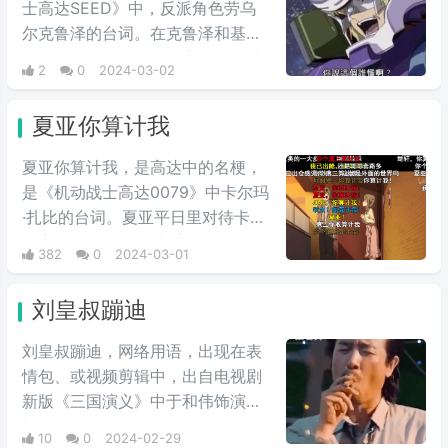
士高达SEED》中，反派角色劳乌
这类文字，两者融合后意外爆火，
尔克鲁泽的台词。在克鲁泽和基拉
表情包泛滥，传播得到处都是。
进行最终对峙的时候，高‌‌‌‌‌‌‌‌达seed中
2
0
2024-03-02
大反派反驳主角嘴炮攻击时的用
语，他说出这句台词，非常具有新
夏亚你算计我
鲜感。经常会在一些冗长难懂的台
词之后，有人引用这句话来进行吐
夏亚你算计我，是高达中的名梗，
槽。
是《机动战士高达0079》中卡尔玛
·扎比的台词。夏亚平日里对待卡尔
玛完全是以友人的关系相处，但是
382
0
2024-03-01
说到头卡尔玛也是夏亚的仇人扎比
家的人，因此在夏亚的复仇计划
刘皇叔蹦迪
中，自然是盘算着何时送葬这位“友
人”，尽管夏亚也承认卡尔玛作为友
刘皇叔蹦迪，网络用语，出现在表
人不错，不过还是用计谋误导他陷
情包、或视频剪辑中，出自电视剧
入被击落的境地，并且大笑。
新版《三国演义》中于和伟饰演的
刘备台词。常常与电影《一出好
10
0
2024-02-29