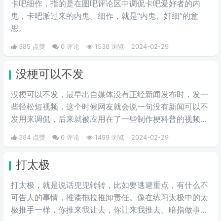
卡吧细作，指的是在图吧评论区中调侃卡吧爱好者的内
鬼，卡吧派过来的内鬼。细作，就是“内鬼、奸细”的意
思。
385 点赞
0 评论
1538 浏览
2024-02-29
没梗可以不发
没梗可以不发，最早出自媒体没有正‌‌‌‌‌‌‌‌经新闻发布时，发一
些轻松短视频，这个时候网友就会说一句没有新闻可以不
发用来调侃，后来就被应用在了一些制作梗科普的视频博
主身上，其实这句话也不算是批评，更多的是带有玩梗的
384 点赞
0 评论
1499 浏览
2024-02-29
意味。“解梗博主”的嘲讽发言，指各类梗科普相关的作者
由于“梗荒”，找不到可以科普的新梗，只好发一些烂梗、
打太极
破梗、旧梗来敷衍了事，不被认可时，网友们就会评论一
句“没梗可以不发”。
打太极，就是说话兜兜转转，比如要逃避重点，有什么不
可告人的事情，推诿拖拉推卸责任。像在练习太极中的太
极推手一样，你推来我让去，你让来我推去。暗指做事情