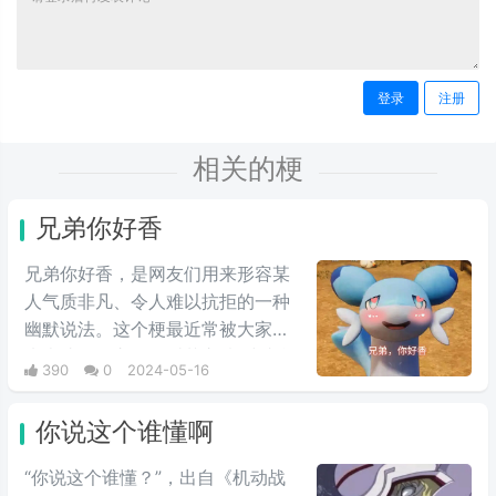
登录
注册
相关的梗
兄弟你好香
兄弟你好香，是网友们用来形容某
人气质非凡、令人难以抗拒的一种
幽默说法。这个梗最近常被大家用
来表达同性之间的爱慕之情/或者单
390
0
2024-05-16
纯跟风玩梗。最初来自qq用户云溪
在qq空间上发布的一些两位男人深
你说这个谁懂啊
情互动的表情包，此时这个梗已经
初具雏形。而后来随着chikawa的
“你说这个谁懂？”，出自《机动战
流行，有网友开始给chikawa配上