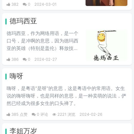
玛完全是以友人的关系相处，但是
382
0
2024-03-01
说到头卡尔玛也是夏亚的仇人扎比
家的人，因此在夏亚的复仇计划
德玛西亚
中，自然是盘算着何时送葬这位“友
人”，尽管夏亚也承认卡尔玛作为友
德玛西亚，作为网络用语，是一个
人不错，不过还是用计谋误导他陷
口号，是冲啊的意思，因为德玛西
入被击落的境地，并且大笑。
亚的英雄（特别是盖伦）释放技能
时喜欢喊“德玛西亚”，“德玛西亚万
386
0
2024-02-27
岁”。LOL玩家在开战时喜欢喊德玛
西亚，意为“冲锋”，情绪自然是强
嗨呀
烈地光荣与自豪，且气势满满。生
活中用来表示激动、勇敢前进、誓
嗨呀，是粤语“是呀”的意思，这是粤语中的常用语。女生
死守护心爱之物、犯我者虽远必诛
说的嗨呀嗨呀，也是同样的意思，是一种卖萌的说法，俨
等心情。因为在玩家刚接触英雄联
然已经成为很多女生的口头禅了。
盟时，盖伦释放大招时的那句霸气
385 点赞
0 评论
2221 浏览
2024-02-26
十足的“德玛西亚”，在当时德玛西
亚就是英雄联盟的代名词。不是十
李姐万岁
年联盟老玩家，基本不知道啥意