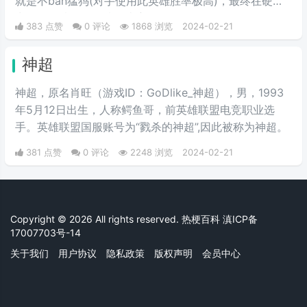
就是不ban猛犸(对手使用此英雄胜率极高)，最终在硬实
力略强的情况下输掉了比赛。
383 点赞
0 评论
1868 浏览
2024-02-21
神超
神超，原名肖旺（游戏ID：GoDlike_神超），男，1993
年5月12日出生，人称鳄鱼哥，前英雄联盟电竞职业选
手。英雄联盟国服账号为“戮杀的神超”,因此被称为神超。
381 点赞
0 评论
2248 浏览
2024-02-21
Copyright © 2026 All rights reserved. 热梗百科
滇ICP备
17007703号-14
关于我们
用户协议
隐私政策
版权声明
会员中心