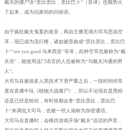
戴夫的僵尸语“歪比歪比，歪比巴卜”（音译）也顺势火
了起来，成为玩家间的问候语。
由于疯狂戴夫鬼畜的发音，再由主播芜湖大司马恶搞空
耳，现已成为流行梗，诸如被歪曲成“歪比歪比，歪比巴
卜”“are you good 马来西亚”等等，此种空耳也被称为“戴
夫语”，能使用这门语言的人也被称为“与戴夫沟通的男
人”。
大司马在被很多人黑技术下滑严重之后，一段时间经常
度在直播中玩《植物大战僵尸》，所以不论现在是黑粉
还是已经是粉丝，有时候都会拿“歪比歪比，歪比巴
卜”来调侃大司马，也被一些人戏称为加密通话。
大司马在直播时，会模仿游戏开场“戴夫”说话的声音，