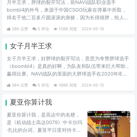
月半王求，胖球的裂开写法，前NAVI战队职业选手
bombl4的外号，来源于中国CSGO玩家在弹幕中所取，
得名于他二百多斤圆滚滚的身躯，因为长得很胖，给人圆
滚滚的感觉，就像一个圆滚滚的胖球。
386 点赞
0 评论
1588 浏览
2024-05-16
女子月半王求
女子月半王求，好胖球的裂开写法，意思为夸赞胖球选手
（boombl4）是真的好啊，为队友和队伍带来巨大帮助，
赢得比赛。NAVI战队的里面的大胖球选手在2020年IEM
卡托维兹比赛中超级发挥，在决赛中直接化身邪恶胖球，
384 点赞
0 评论
1688 浏览
2024-05-15
带领NAVI战队战胜A队和G2，夺得冠军。
夏亚你算计我
夏亚你算计我，是高达中的名梗，
是《机动战士高达0079》中卡尔玛
·扎比的台词。夏亚平日里对待卡尔