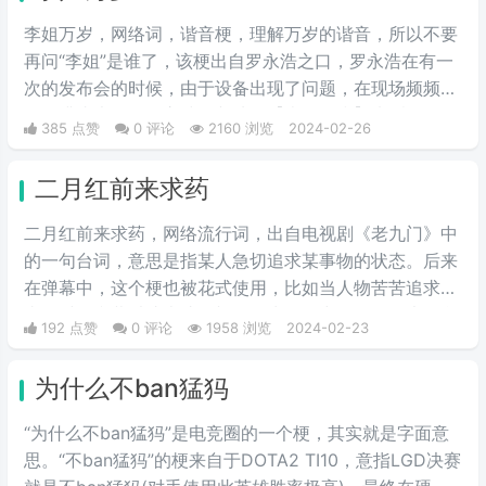
思。
李姐万岁，网络词，谐音梗，理解万岁的谐音，所以不要
再问“李姐”是谁了，该梗出自罗永浩之口，罗永浩在有一
次的发布会的时候，由于设备出现了问题，在现场频频出
错，满头大汗的罗永浩不断地说【李姐万岁】来缓解尴
385 点赞
0 评论
2160 浏览
2024-02-26
尬，然后被一些锤子的粉丝疯狂传播。疯狂复读，每每出
现别人错误的时候，都会出现【李姐万岁】这样的字眼，
二月红前来求药
可以说相当沙雕了，哈哈哈哈哈哈哈哈哈。
二月红前来求药，网络流行词，出自电视剧《老九门》中
的一句台词，意思是指某人急切追求某事物的状态。后来
在弹幕中，这个梗也被花式使用，比如当人物苦苦追求某
事物时，弹幕以此表达急切。因为场景中雨下得很大，所
192 点赞
0 评论
1958 浏览
2024-02-23
以网友也用“二月红前来求药”那天的雨，来形容雨下得很
大，意思和“依萍找他爸要钱”那天的雨有异曲同工之妙。
为什么不ban猛犸
“为什么不ban猛犸”是电竞圈的一个梗，其实就是字面意
思。“不ban猛犸”的梗来自于DOTA2 TI10，意指LGD决赛