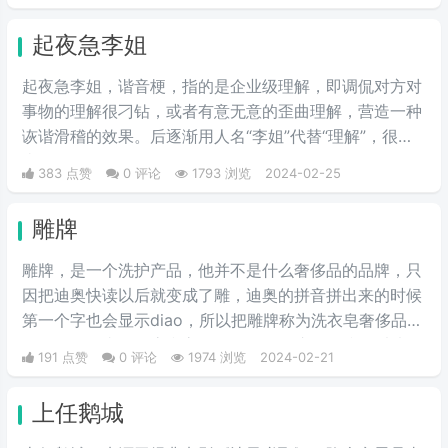
尬，然后被一些锤子的粉丝疯狂传播。疯狂复读，每每出
现别人错误的时候，都会出现【李姐万岁】这样的字眼，
起夜急李姐
可以说相当沙雕了，哈哈哈哈哈哈哈哈哈。
起夜急李姐，谐音梗，指的是企业级理解，即调侃对方对
事物的理解很刁钻，或者有意无意的歪曲理解，营造一种
诙谐滑稽的效果。后逐渐用人名“李姐”代替“理解”，很有
喜剧效果。
383 点赞
0 评论
1793 浏览
2024-02-25
雕牌
雕牌，是一个洗护产品，他并不是什么奢侈品的品牌，只
因把迪奥快读以后就变成了雕，迪奥的拼音拼出来的时候
第一个字也会显示diao，所以把雕牌称为洗衣皂奢侈品品
牌，Dior一直是华贵和高雅的代名词，这是恶搞的叫法，
191 点赞
0 评论
1974 浏览
2024-02-21
因为迪奥的拼音diao和雕相同，另外也讽刺迪奥的衣服越
做越丑和雕一样丑。
上任鹅城