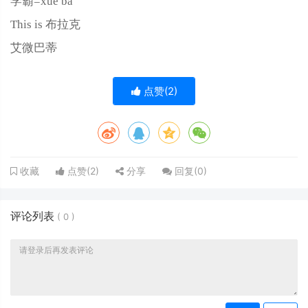
学霸=xue ba
This is 布拉克
艾微巴蒂
点赞(
2
)
点赞(
2
)
分享
回复(
0
)
收藏
评论列表
(
0
)