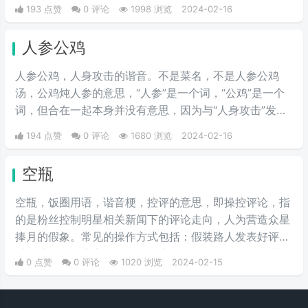
193 点赞
0 评论
1998 浏览
2024-02-16
人参公鸡
人参公鸡，人身攻击的谐音。不是菜名，不是人参公鸡
汤，公鸡炖人参的意思，“人参”是一个词，“公鸡”是一个
词，但合在一起本身并没有意思，因为与“人身攻击”发音
相近，而成为一个的网络用语，在网络上为“人身攻击”的
194 点赞
0 评论
1680 浏览
2024-02-16
替代词，就是黑人，说别人坏话的意思。多在论坛、贴吧
出现，因为这些地方经常会有“人身攻击”。
空瓶
空瓶，饭圈用语，谐音梗，控评的意思，即操控评论，指
的是粉丝控制明星相关新闻下的评论走向，人为营造众星
捧月的假象。常见的操作方式包括：假装路人发表好评，
对一些好评集中点赞回复使其上热评，对不好的评论进行
0 点赞
0 评论
1020 浏览
2024-02-15
举报。