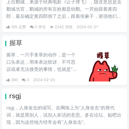
上任鹅城，来‌‌‌‌‌‌‌‌‌源于经典电影《让子弹飞》，隐含意思是去
鹅城当官，鹅城的所有百姓都是幼鹅。一开始跟着黄四
郎，最后确定黄四郎倒了之后，跟着张麻子，谁强他们跟
谁走。
195 点赞
0 评论
2242 浏览
2024-02-21
握草
握草，一只手拿草的动作，是一个
口头表达，用来表达惊讶、不可思
议或者无法接受的事情，也就是“无
语”的意思，并不是骂人的意思。
390
0
2024-02-20
rsgj
rsgj，人身攻击的缩写。在网络上为“人身攻击”的替代
词，就是黑别人，说别人坏话的意思。多在论坛、贴吧出
现，因为这些地方经常会有“人身攻击”。