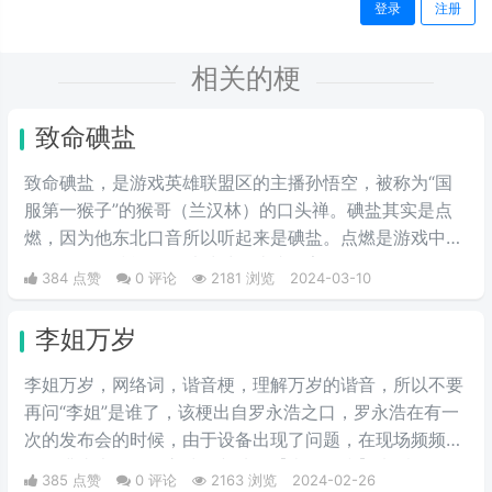
登录
注册
相关的梗
致命碘盐
致命碘盐，是游戏英雄联盟区的主播孙悟空，被称为“国
服第一猴子”的猴哥（兰汉林）的口头禅。碘盐其实是点
燃，因为他东北口音所以听起来是碘盐。点燃是游戏中的
一个召唤师技能，可以对对面造成伤害。
384 点赞
0 评论
2181 浏览
2024-03-10
李姐万岁
李姐万岁，网络词，谐音梗，理解万岁的谐音，所以不要
再问“李姐”是谁了，该梗出自罗永浩之口，罗永浩在有一
次的发布会的时候，由于设备出现了问题，在现场频频出
错，满头大汗的罗永浩不断地说【李姐万岁】来缓解尴
385 点赞
0 评论
2163 浏览
2024-02-26