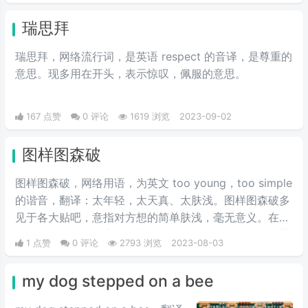
瑞思拜
瑞思拜，网络流行词，是英语 respect 的音译，是尊重的
意思。现多用在开头，表示惊叹，佩服的意思。
167 点赞
0 评论
1619 浏览
2023-09-02
图样图森破
图样图森破，网络用语，为英文 too young，too simple
的谐音，翻译：太年轻，太天真、太肤浅。图样图森破多
见于各大贴吧，意指对方想的简单肤浅，毫无意义。在网
络和生活中被广泛应用，带有调侃和自嘲的意味，多指某
1 点赞
0 评论
2793 浏览
2023-08-03
人因经验匮乏轻信某件舆论或做出愚蠢的举动引来的吐
槽。
my dog stepped on a bee