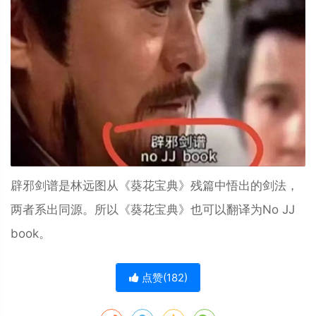
辟邪剑谱是林远图从《葵花宝典》残篇中悟出的剑法，
两者系出同源。所以《葵花宝典》也可以翻译为No JJ
book。
点赞(
182
)