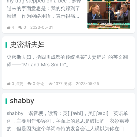
my dog stepped on a bee，翻译
过来的字面意思是：我的狗踩到了
蜜蜂，作为网络用语，表示很痛苦
的意思，大家可以想像一下，狗踩
4
0
2023-05-31
到了蜜蜂会是什么情况，狗一般会
很痛苦的，看看网络上面那些被蜜
史密斯夫妇
蜂蛰的狗就知道了，有的狗被蜜蜂
蛰的眼晴都成了一道缝。
史密斯夫妇，指四川成都的传统名菜“夫妻肺片”的英文翻
译——“Mr and Mrs Smith”。
0 点赞
0 评论
1377 浏览
2023-05-25
shabby
shabby，谐音梗，读音：英[ˈʃæbi]，美[ˈʃæbi]，英语单
词，主要用作形容词，字面上的意思是破旧的，衣衫褴褛
的，但是因为这个单词奇特的发音会让人误以为你在口吐
芬芳骂人，被被多人误认为是“sb”的全称，意为煞笔。