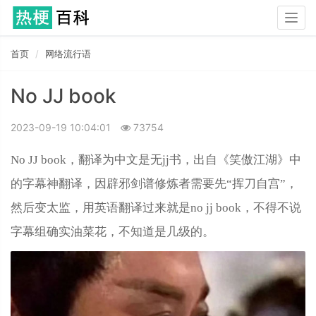
Togg
navig
首页
网络流行语
No JJ book
2023-09-19 10:04:01
73754
No JJ book，翻译为中文是无jj书，出自《笑傲江湖》中
的字幕神翻译，因辟邪剑谱修炼者需要先“挥刀自宫”，
然后变太监，用英语翻译过来就是no jj book，不得不说
字幕组确实油菜花，不知道是几级的。