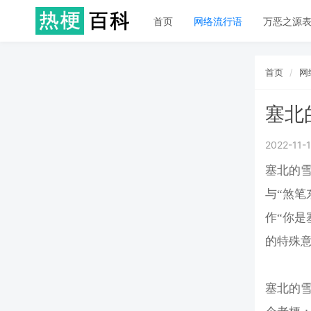
首页
网络流行语
万恶之源
首页
网
塞北
2022-11-
塞北的雪
与“煞笔
作“你是
的特殊
塞北的