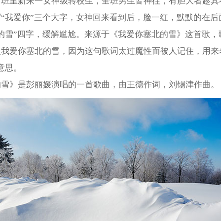
：班里新来一女神级转校生，全班男生皆神往，有胆大者趁其
“我爱你”三个大字，女神回来看到后，脸一红，默默的在后
的雪”四字，缓解尴尬。来源于《我爱你塞北的雪》这首歌，
复我爱你塞北的雪，因为这句歌词太过魔性而被人记住，用来
意思。
的雪》是彭丽媛演唱的一首歌曲，由王德作词，刘锡津作曲。