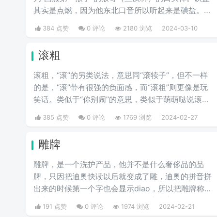
其实是点燃，因为他东北口音所以听起来是碘盐。点
燃是游戏中的一个召唤师技能，可以对对面造成伤
384 点赞
0 评论
2180 浏览
2024-03-10
害。
滚粗
滚粗，“滚”的另类说法，意思同“滚犊子”，但不一样
的是，“滚”带有很强的负面感，而“滚粗”则更像是玩
笑话。类似于“你别闹”的意思，类似于萌萌哒说滚粗
去啊。
385 点赞
0 评论
1769 浏览
2024-02-27
雕牌
雕牌，是一个洗护产品，他并不是什么奢侈品的品
牌，只因把迪奥快读以后就变成了雕，迪奥的拼音拼
出来的时候第一个字也会显示diao，所以把雕牌称为
洗衣皂奢侈品品牌，Dior一直是华贵和高雅的代名
191 点赞
0 评论
1974 浏览
2024-02-21
词，这是恶搞的叫法，因为迪奥的拼音diao和雕相