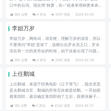
口中的台词。现在用“林萧，你~”或者单用林萧来表
达，都是表达的一种阴阳怪气的意思。这三个字表示
383 点赞
0 评论
3707 浏览
2024-03-05
别人在对于某件事情评判的时候运用的非常巧妙，就
传说中的说话，不带脏字！
李姐万岁
李姐万岁，网络词，谐音梗，理解万岁的谐音，所以
不要再问“李姐”是谁了，该梗出自罗永浩之口，罗永
浩在有一次的发布会的时候，由于设备出现了问题，
在现场频频出错，满头大汗的罗永浩不断地说【李姐
385 点赞
0 评论
2162 浏览
2024-02-26
万岁】来缓解尴尬，然后被一些锤子的粉丝疯狂传
播。疯狂复读，每每出现别人错误的时候，都会出现
上任鹅城
【李姐万岁】这样的字眼，可以说相当沙雕了，哈哈
哈哈哈哈哈哈哈。
上任鹅城，来‌‌‌‌‌‌‌‌‌源于经典电影《让子弹飞》，隐含意思
是去鹅城当官，鹅城的所有百姓都是幼鹅。一开始跟
着黄四郎，最后确定黄四郎倒了之后，跟着张麻子，
谁强他们跟谁走。
195 点赞
0 评论
2242 浏览
2024-02-21