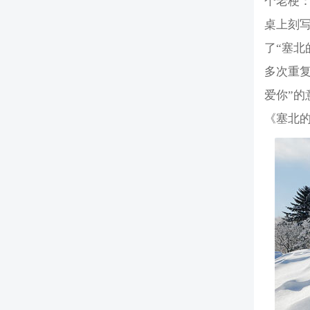
个老梗
桌上刻写
了“塞北
多次重
爱你”的
《塞北