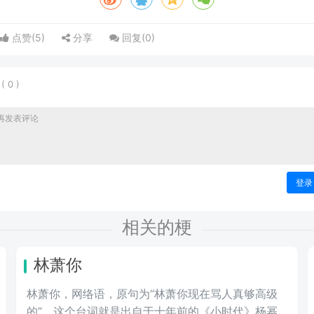
点赞(
5
)
分享
回复(
0
)
表
(
0
)
登录
相关的梗
林萧你
林萧你，网络语，原句为“林萧你现在骂人真够高级
的”。这个台词就是出自于十年前的《小时代》杨幂