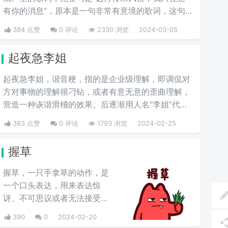
有你的消息”，原本是一句非常有意境的歌词，这句
歌词却代表了“滚”，成了一种很新的骂人方式。
384 点赞
0 评论
2330 浏览
2024-03-05
起夜急李姐
起夜急李姐，谐音梗，指的是企业级理解，即调侃对
方对事物的理解很刁钻，或者有意无意的歪曲理解，
营造一种诙谐滑稽的效果。后逐渐用人名“李姐”代
替“理解”，很有喜剧效果。
383 点赞
0 评论
1793 浏览
2024-02-25
握草
握草，一只手拿草的动作，是
一个口头表达，用来表达惊
讶、不可思议或者无法接受的
事情，也就是“无语”的意思，
390
0
2024-02-20
并不是骂人的意思。