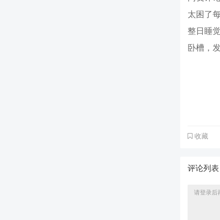
太困了每
整日睡
卧槽，
收藏
评论列