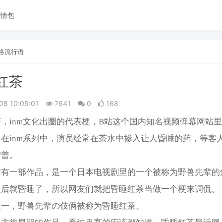
表情包
络流行语
红茶
08 10:05:01
7641
0
168
，inm文化出圈的代表梗，B站这个国内知名视频弹幕网站
在inm系列中，演员经常在茶水中掺入让人昏睡的药，等客
雷普。
辈有一部作品，是一个日本电视剧里的一个被称为野兽先辈的
之后就昏睡了，所以网友们就把昏睡红茶当做一个梗来调侃。
之一，野兽先辈の伎俩被称为昏睡红茶。