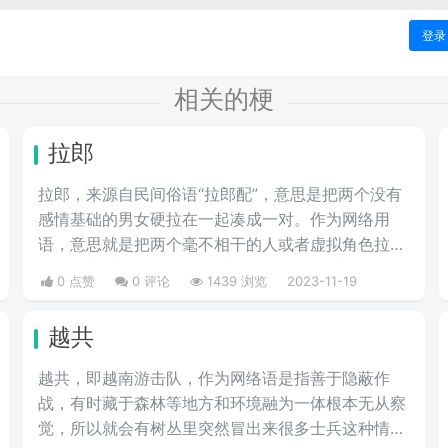
登录
相关的梗
拉郎
拉郎，来源自民间俗语“拉郎配”，意思是把两个没有
感情基础的男女硬拉在一起凑成一对。作为网络用
语，意思就是把两个毫不相干的人或者虚拟角色拉到
一起，这种CP的人物可能出自不同作品，甚至可能
0 点赞
0 评论
1439 浏览
2023-11-19
来自不同种族，可以是一男一女，也可以是男男，或
女女等等。
越共
越共，即越南游击队，作为网络语是指善于隐蔽作
战，有时藏于森林等地方和环境融为一体根本无从察
觉，所以就会有树丛里突然冒出来很多士兵这种情