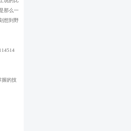
上说的比
是那么一
刻想到野
4514
掌握的技