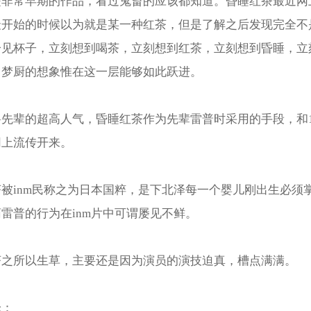
是非常早期的作品，看过鬼畜的应该都知道。昏睡红茶最近网
最开始的时候以为就是某一种红茶，但是了解之后发现完全不
一见杯子，立刻想到喝茶，立刻想到红茶，立刻想到昏睡，立
。梦厨的想象惟在这一层能够如此跃进。
先辈的超高人气，昏睡红茶作为先辈雷普时采用的手段，和11
网上流传开来。
被inm民称之为日本国粹，是下北泽每一个婴儿刚出生必须
雷普的行为在inm片中可谓屡见不鲜。
茶之所以生草，主要还是因为演员的演技迫真，槽点满满。
论：