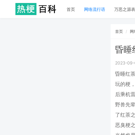
首页
网络流行语
万恶之源
首页
网
昏睡
2023-09-
昏睡红茶
玩的梗，
后乘机
野兽先
了红茶
恶臭梗