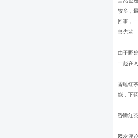
当然也
较多，
回事，
兽先辈
由于野兽
一起在
昏睡红茶
能，下药
昏睡红
网友评