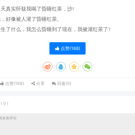
天真实怀疑我喝了昏睡红茶，沙!
觉，好像被人灌了昏睡红茶。
发生了什么，我怎么昏睡到了现在，我被灌红茶了?
点赞(
168
)
点赞(
168
)
分享
回复(
0
)
表
(
0
)