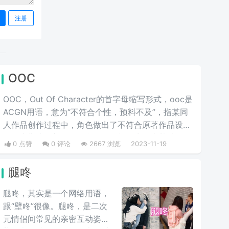
注册
OOC
OOC，Out Of Character的首字母缩写形式，ooc是
ACGN用语，意为“不符合个性，预料不及”，指某同
人作品创作过程中，角色做出了不符合原著作品设定
的行为举止，并且没有合理的铺垫作为转变基础，使
0 点赞
0 评论
2667 浏览
2023-11-19
其做出原角色不可能做出的行为，简言之，就是与人
物原型不符的人设崩塌行为和语言，或者更简单说就
腿咚
是他出戏了。多出现于cos圈和同人文中，指与原型
像不符的人设崩塌行为和语言，俗称人设崩啦。
腿咚，其实是一个网络用语，
跟“壁咚”很像。腿咚，是二次
元情侣间常见的亲密互动姿