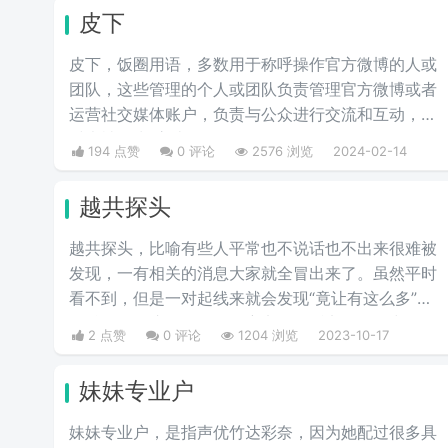
皮下
皮下，饭圈用语，多数用于称呼操作官方微博的人或
团队，这些管理的个人或团队负责管理官方微博或者
运营社交媒体账户，负责与公众进行交流和互动，有
时也被称为“官皮”。
194 点赞
0 评论
2576 浏览
2024-02-14
越共探头
越共探头，比喻有些人平常也不说话也不出来很难被
发现，一有相关的消息大家就全冒出来了。虽然平时
看不到，但是一对起线来就会发现“竟让有这么多”的
粉丝群体。这个词不存在褒义还是贬义，算是中性词
2 点赞
0 评论
1204 浏览
2023-10-17
吧。
妹妹专业户
妹妹专业户，是指声优竹达彩奈，因为她配过很多具