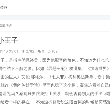
表情包
络流行语
小王子
11 10:05:01
2782
0
169
王子，是指声优梶裕贵，因为他配音的角色，不知道为什么总
个属性结下不解之缘。比如《罪恶王冠》樱满集、《加速世界
进击的巨人》艾伦 耶格尔、《七大罪》梅利奥达斯等，断手
，就连《我的英雄学院》里面也玩了这个梗，轰焦冻看着自己
这是诅咒吗？感觉只要跟我扯上关系，就会害得别人的手出问
终结者一样的存在”，不知道梶裕贵说这段台词的时候是何感