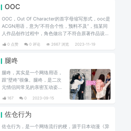
OOC
OOC，Out Of Character的首字母缩写形式，ooc是
ACGN用语，意为“不符合个性，预料不及”，指某同
人作品创作过程中，角色做出了不符合原著作品设定
的行为举止，并且没有合理的铺垫作为转变基础，使
0 点赞
0 评论
2667 浏览
2023-11-19
其做出原角色不可能做出的行为，简言之，就是与人
物原型不符的人设崩塌行为和语言，或者更简单说就
腿咚
是他出戏了。多出现于cos圈和同人文中，指与原型
像不符的人设崩塌行为和语言，俗称人设崩啦。
腿咚，其实是一个网络用语，
跟“壁咚”很像。腿咚，是二次
元情侣间常见的亲密互动姿
势，意思就是在自己的表白对
167
0
2023-09-15
象背靠墙的时候，自己高抬腿
之后伸直压在墙壁上，简单说
佐仓行为
就是伸出一条腿，直接“壁
咚”在对方单肩上。
佐仓行为，是一个网络流行的梗，源于日本动漫《异