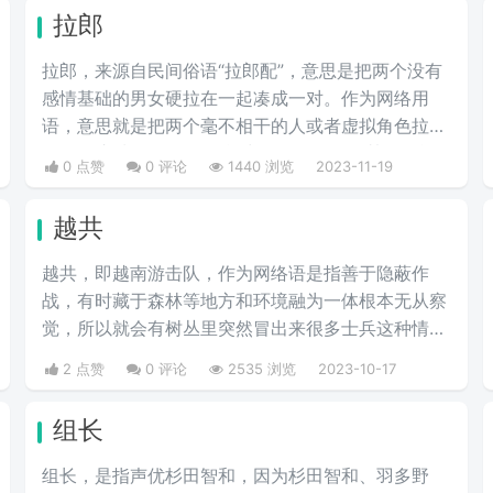
拉郎
拉郎，来源自民间俗语“拉郎配”，意思是把两个没有
感情基础的男女硬拉在一起凑成一对。作为网络用
语，意思就是把两个毫不相干的人或者虚拟角色拉到
一起，这种CP的人物可能出自不同作品，甚至可能
0 点赞
0 评论
1440 浏览
2023-11-19
来自不同种族，可以是一男一女，也可以是男男，或
女女等等。
越共
越共，即越南游击队，作为网络语是指善于隐蔽作
战，有时藏于森林等地方和环境融为一体根本无从察
觉，所以就会有树丛里突然冒出来很多士兵这种情
况。
2 点赞
0 评论
2535 浏览
2023-10-17
组长
组长，是指声优杉田智和，因为杉田智和、羽多野