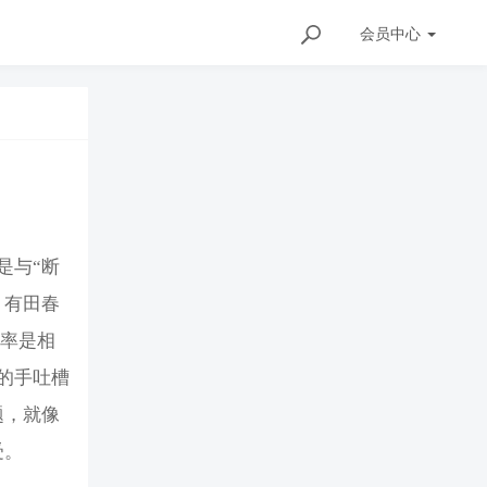
会员
中心
是与“断
》有田春
频率是相
的手吐槽
题，就像
受。