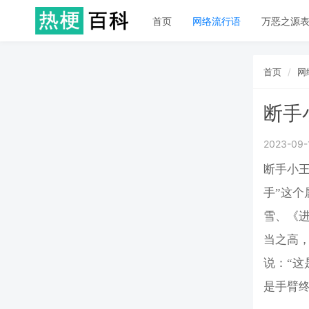
首页
网络流行语
万恶之源
首页
网
断手
2023-09-
断手小
手”这
雪、《
当之高
说：“
是手臂