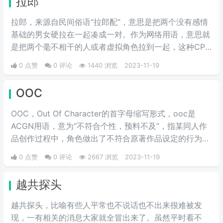
拉郎
拉郎，来源自民间俗语“拉郎配”，意思是把两个没有感情
基础的男女硬拉在一起凑成一对。作为网络用语，意思就
是把两个毫不相干的人或者虚拟角色拉到一起，这种CP
的人物可能出自不同作品，甚至可能来自不同种族，可以
0 点赞
0 评论
1440 浏览
2023-11-19
是一男一女，也可以是男男，或女女等等。
OOC
OOC，Out Of Character的首字母缩写形式，ooc是
ACGN用语，意为“不符合个性，预料不及”，指某同人作
品创作过程中，角色做出了不符合原著作品设定的行为举
止，并且没有合理的铺垫作为转变基础，使其做出原角色
0 点赞
0 评论
2667 浏览
2023-11-19
不可能做出的行为，简言之，就是与人物原型不符的人设
崩塌行为和语言，或者更简单说就是他出戏了。多出现于
越共探头
cos圈和同人文中，指与原型像不符的人设崩塌行为和语
言，俗称人设崩啦。
越共探头，比喻有些人平常也不说话也不出来很难被发
现，一有相关的消息大家就全冒出来了。虽然平时看不