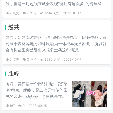
到，但是一对起线来就会发现“竟让有这么多”的粉丝群
体。这个词不存在褒义还是贬义，算是中性词吧。
2 点赞
0 评论
1204 浏览
2023-10-17
越共
越共，即越南游击队，作为网络语是指善于隐蔽作战，有
时藏于森林等地方和环境融为一体根本无从察觉，所以就
会有树丛里突然冒出来很多士兵这种情况。
2 点赞
0 评论
2535 浏览
2023-10-17
腿咚
腿咚，其实是一个网络用语，跟“壁
咚”很像。腿咚，是二次元情侣间常
见的亲密互动姿势，意思就是在自
己的表白对象背靠墙的时候，自己
167
0
2023-09-15
高抬腿之后伸直压在墙壁上，简单