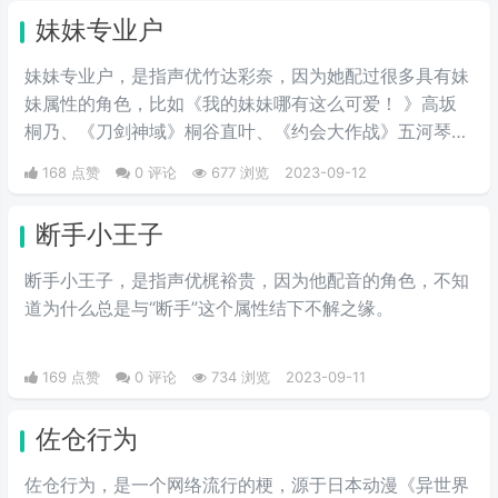
说就是伸出一条腿，直接“壁咚”在
妹妹专业户
对方单肩上。
妹妹专业户，是指声优竹达彩奈，因为她配过很多具有妹
妹属性的角色，比如《我的妹妹哪有这么可爱！ 》高坂
桐乃、《刀剑神域》桐谷直叶、《约会大作战》五河琴里
等。
168 点赞
0 评论
677 浏览
2023-09-12
断手小王子
断手小王子，是指声优梶裕贵，因为他配音的角色，不知
道为什么总是与“断手”这个属性结下不解之缘。
169 点赞
0 评论
734 浏览
2023-09-11
佐仓行为
佐仓行为，是一个网络流行的梗，源于日本动漫《异世界