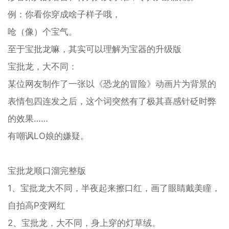
例：你看你穿成啥子样子哦，
呛（像）个宝气。
至于宝批龙嘛，其实可以理解为宝器的升级版
宝批龙，大不同：
某位网友制作了一张以《恐龙的冒险》动画片为背景的
表情包四连发之后，这个词突然有了极其喜感针砭时弊
的效果……‌‌‌‌
有嘲讽LO娘的嫌疑。
宝批龙顺口溜完整版
1、宝批龙大不同，半夜起来擦口红，画了眼睛戴美瞳，
自拍高P变网红
2、宝批龙，大不同，身上穿的灯草绒。