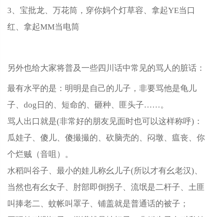
3、宝批龙、万花筒，穿你妈个灯草容、拿起YE当口
红、拿起MM当电筒
另外也给大家将普及一些四川话中常见的骂人的脏话：
最有水平的是：明明是自己的儿子，非要骂他是龟儿
子、dog日的、短命的、砸种、匪头子……。
骂人出口就是(非常好的朋友见面时也可以这样称呼)：
瓜娃子、傻儿、傻撮撮的、砍脑壳的、闷墩、瘟丧、你
个烂贼（音咀）。
水稻叫谷子、最小的娃儿称幺儿子(所以才有幺老汉)、
当然也有幺女子、肘部即倒拐子、流氓是二杆子、土匪
叫捧老二、蚊帐叫罩子、铺盖就是普通话的被子；