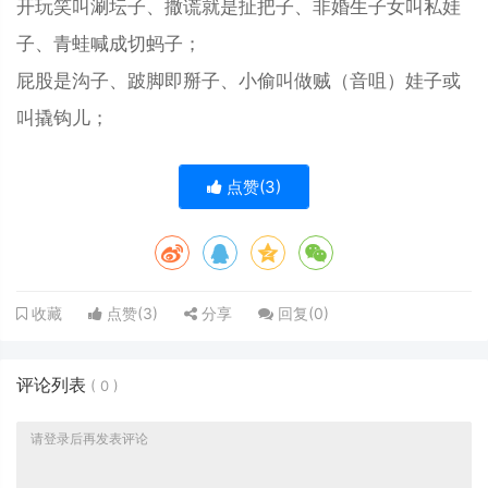
开玩笑叫涮坛子、撒谎就是扯把子、非婚生子女叫私娃
子、青蛙喊成切蚂子；
屁股是沟子、跛脚即掰子、小偷叫做贼（音咀）娃子或
叫撬钩儿；
点赞(
3
)
点赞(
3
)
分享
回复(
0
)
收藏
评论列表
(
0
)