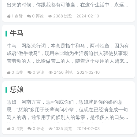
出来的时候，你跟我都有可能赢，在这个生活中，永远不
要轻易的小瞧任何人，因为大家永远不知道，在生活的下
1 点赞
0 评论
2388 浏览
2024-02-10
一个转角处，这个人会有什么样出彩的举动，不要因为一
时的得意而觉得自己是最厉害的，也不要因为一时的失意
牛马
而觉得自己是弱的。
牛马，网络流行词，本意是指牛和马，两种牲畜，因为有
成语“做牛做马”，现用来比喻为生活所迫供人驱使从事艰
苦劳动的人，比喻做苦工的人，随着这个梗用的人越来越
多，这个梗从最开始的很强的嘲讽意味，慢慢演变成了调
0 点赞
0 评论
2456 浏览
2024-02-10
侃，现在很多人用这个梗来调侃自己。
恁娘
恁娘，河南方言，恁=你或你们，恁娘就是你的娘的意
思，“恁娘”多用于长辈询问小辈，但现在已经演变成一句
骂人的话，通常用于问候别人的母亲，是很多人的口头
禅，有时候也用作一种非正式的、带有幽默或风趣色彩的
0 点赞
0 评论
1335 浏览
2024-02-03
称呼方式，尤其是在与同辈朋友的交流中。这样的用法旨