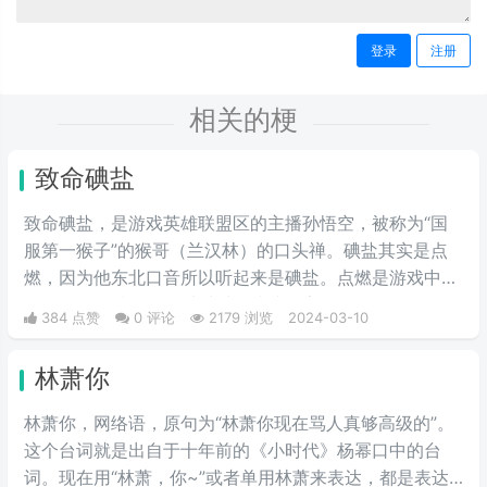
登录
注册
相关的梗
致命碘盐
致命碘盐，是游戏英雄联盟区的主播孙悟空，被称为“国
服第一猴子”的猴哥（兰汉林）的口头禅。碘盐其实是点
燃，因为他东北口音所以听起来是碘盐。点燃是游戏中的
一个召唤师技能，可以对对面造成伤害。
384 点赞
0 评论
2179 浏览
2024-03-10
林萧你
林萧你，网络语，原句为“林萧你现在骂人真够高级的”。
这个台词就是出自于十年前的《小时代》杨幂口中的台
词。现在用“林萧，你~”或者单用林萧来表达，都是表达