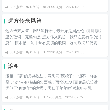
的一种阴阳怪气的意思。这三个字表示别人在对于某件事
383 点赞
0 评论
3699 浏览
2024-03-05
情评判的时候运用的非常巧妙，就传说中的说话，不带脏
字！
远方传来风笛
远方传来风笛，网络流行语，最开始是周杰伦《明明就》
里的歌词，完整句是“远方传来风笛，我只在意有你的消
息”，原本是一句非常有意境的歌词，这句歌词却代表
了“滚”，成了一种很新的骂人方式。
384 点赞
0 评论
2330 浏览
2024-03-05
滚粗
滚粗，“滚”的另类说法，意思同“滚犊子”，但不一样的
是，“滚”带有很强的负面感，而“滚粗”则更像是玩笑话。
类似于“你别闹”的意思，类似于萌萌哒说滚粗去啊。
385 点赞
0 评论
1768 浏览
2024-02-27