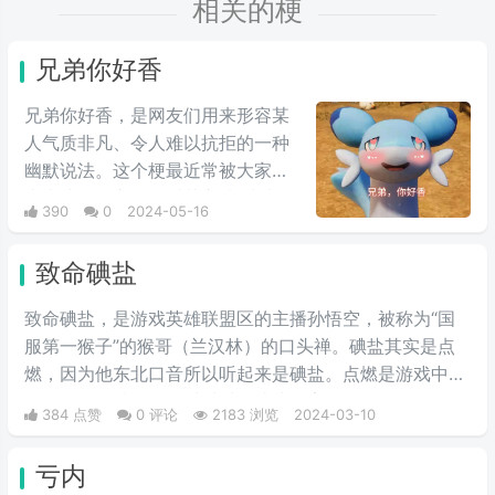
相关的梗
兄弟你好香
兄弟你好香，是网友们用来形容某
人气质非凡、令人难以抗拒的一种
幽默说法。这个梗最近常被大家用
来表达同性之间的爱慕之情/或者单
390
0
2024-05-16
纯跟风玩梗。最初来自qq用户云溪
在qq空间上发布的一些两位男人深
致命碘盐
情互动的表情包，此时这个梗已经
初具雏形。而后来随着chikawa的
致命碘盐，是游戏英雄联盟区的主播孙悟空，被称为“国
流行，有网友开始给chikawa配上
服第一猴子”的猴哥（兰汉林）的口头禅。碘盐其实是点
这类文字，两者融合后意外爆火，
燃，因为他东北口音所以听起来是碘盐。点燃是游戏中的
表情包泛滥，传播得到处都是。
一个召唤师技能，可以对对面造成伤害。
384 点赞
0 评论
2183 浏览
2024-03-10
亏内