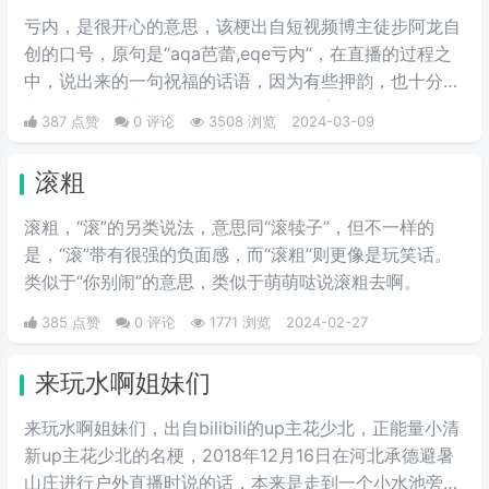
亏内，是很开心的意思，该梗出自短视频博主徒步阿龙自
创的口号，原句是“aqa芭蕾,eqe亏内”，在直播的过程之
中，说出来的一句祝福的话语，因为有些押韵，也十分的
魔性洗脑，让这个词在短时间内，就发育了起来，有人问
387 点赞
0 评论
3508 浏览
2024-03-09
主播这话的含义，据他解释，这个词代表着开心、代表着
快乐，后期有网友把这段话配上了音乐，显得十分魔性和
滚粗
洗脑，所以此梗就越来越火。后来无数人跟风效仿，使其
火爆起来。
滚粗，“滚”的另类说法，意思同“滚犊子”，但不一样的
是，“滚”带有很强的负面感，而“滚粗”则更像是玩笑话。
类似于“你别闹”的意思，类似于萌萌哒说滚粗去啊。
385 点赞
0 评论
1771 浏览
2024-02-27
来玩水啊姐妹们
来玩水啊姐妹们，出自bilibili的up主花少北，正能量小清
新up主花少北的名梗，2018年12月16日在河北承德避暑
山庄进行户外直播时说的话，本来是走到一个小水池旁