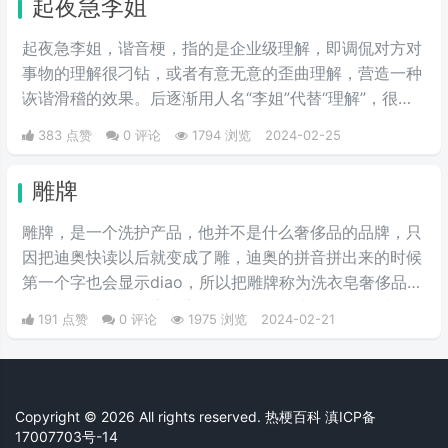
起夜急李姐
年联盟老玩家，基本不知道啥意
可以说相当沙雕了，哈哈哈哈哈哈哈哈哈。
思。
起夜急李姐，谐音梗，指的是企业级理解，即调侃对方对
事物的理解很刁钻，或者有意无意的歪曲理解，营造一种
诙谐滑稽的效果。后逐渐用人名“李姐”代替“理解”，很有
喜剧效果。
383 点赞
0 评论
1794 浏览
2024-02-25
雕牌
雕牌，是一个洗护产品，他并不是什么奢侈品的品牌，只
因把迪奥快读以后就变成了雕，迪奥的拼音拼出来的时候
第一个字也会显示diao，所以把雕牌称为洗衣皂奢侈品品
牌，Dior一直是华贵和高雅的代名词，这是恶搞的叫法，
191 点赞
0 评论
1975 浏览
2024-02-21
因为迪奥的拼音diao和雕相同，另外也讽刺迪奥的衣服越
做越丑和雕一样丑。
Copyright © 2026 All rights reserved. 热梗百科
滇ICP备
17007703号-14