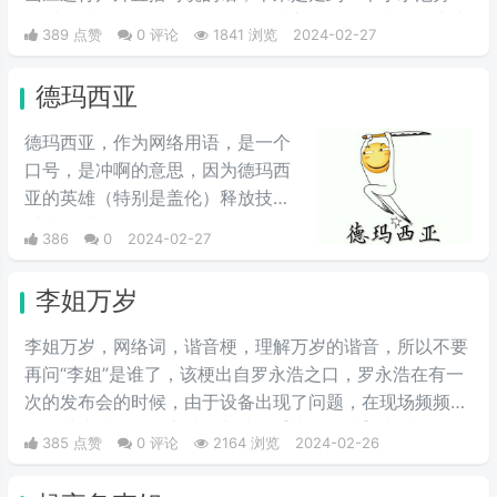
说“来玩水啊姐妹们”，但是up在此之后滑了一跤，一摔成
389 点赞
0 评论
1841 浏览
2024-02-27
名，导致此梗在他的粉丝圈里一直流传着这个梗。
德玛西亚
德玛西亚，作为网络用语，是一个
口号，是冲啊的意思，因为德玛西
亚的英雄（特别是盖伦）释放技能
时喜欢喊“德玛西亚”，“德玛西亚万
386
0
2024-02-27
岁”。LOL玩家在开战时喜欢喊德玛
西亚，意为“冲锋”，情绪自然是强
李姐万岁
烈地光荣与自豪，且气势满满。生
活中用来表示激动、勇敢前进、誓
李姐万岁，网络词，谐音梗，理解万岁的谐音，所以不要
死守护心爱之物、犯我者虽远必诛
再问“李姐”是谁了，该梗出自罗永浩之口，罗永浩在有一
等心情。因为在玩家刚接触英雄联
次的发布会的时候，由于设备出现了问题，在现场频频出
盟时，盖伦释放大招时的那句霸气
错，满头大汗的罗永浩不断地说【李姐万岁】来缓解尴
385 点赞
0 评论
2164 浏览
2024-02-26
十足的“德玛西亚”，在当时德玛西
尬，然后被一些锤子的粉丝疯狂传播。疯狂复读，每每出
亚就是英雄联盟的代名词。不是十
现别人错误的时候，都会出现【李姐万岁】这样的字眼，