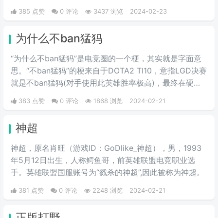
盟时，盖伦释放大招时的那句霸气
385 点赞
0 评论
3437 浏览
2024-02-23
十足的“德玛西亚”，在当时德玛西
亚就是英雄联盟的代名词。不是十
为什么不ban猛犸
年联盟老玩家，基本不知道啥意
思。
“为什么不ban猛犸”是电竞圈的一个梗，其实就是字面意
思。“不ban猛犸”的梗来自于DOTA2 TI10，意指LGD决赛
就是不ban猛犸(对手使用此英雄胜率极高)，最终在硬实
力略强的情况下输掉了比赛。
383 点赞
0 评论
1868 浏览
2024-02-21
神超
神超，原名肖旺（游戏ID：GoDlike_神超），男，1993
年5月12日出生，人称鳄鱼哥，前英雄联盟电竞职业选
手。英雄联盟国服账号为“戮杀的神超”,因此被称为神超。
381 点赞
0 评论
2248 浏览
2024-02-21
正版打野