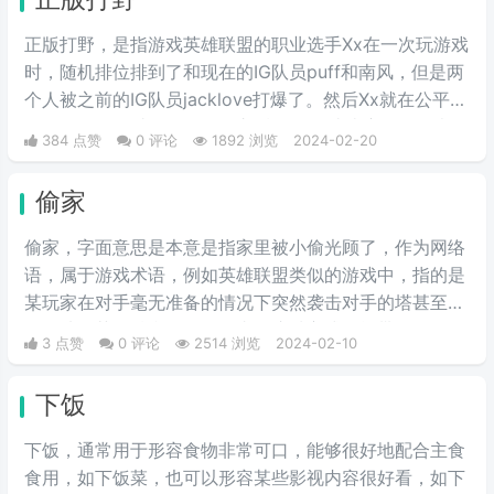
正版打野，是指游戏英雄联盟的职业选手Xx在一次玩游戏
时，随机排位排到了和现在的IG队员puff和南风，但是两
个人被之前的IG队员jacklove打爆了。然后Xx就在公平嘲
讽：盗版打不过正版。但是之后Xx在一些比赛里多次表现
384 点赞
0 评论
1892 浏览
2024-02-20
不佳，就被网友调侃：这就是正版打野。
偷家
偷家，字面意思是本意是指家里被小偷光顾了，作为网络
语，属于游戏术语，例如英雄联盟类似的游戏中，指的是
某玩家在对手毫无准备的情况下突然袭击对手的塔甚至水
晶，从而获得胜利。然而，由于这种方式可能带有偶然
3 点赞
0 评论
2514 浏览
2024-02-10
性，因此是否合法或在比赛中是否可用常常成为讨论的话
题。一般来说，熟练的玩家不会轻易采取这种冒险的战
下饭
术。而如今，这个词已经被引申到更多领域，意思也变
成“到对手背后，抢走他的资产”等。
下饭，通常用于形容食物非常可口，能够很好地配合主食
食用，如下饭菜，也可以形容某些影视内容很好看，如下