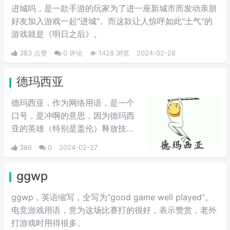
进城吗，是一款手游的玩家为了进一座新城市而发动亲朋
好友加入游戏一起"进城"。而这款让人惊呼如此"土气"的
游戏就是《明日之后》。
383 点赞
0 评论
1428 浏览
2024-02-28
德玛西亚
德玛西亚，作为网络用语，是一个
口号，是冲啊的意思，因为德玛西
亚的英雄（特别是盖伦）释放技能
时喜欢喊“德玛西亚”，“德玛西亚万
386
0
2024-02-27
岁”。LOL玩家在开战时喜欢喊德玛
西亚，意为“冲锋”，情绪自然是强
ggwp
烈地光荣与自豪，且气势满满。生
活中用来表示激动、勇敢前进、誓
ggwp，英‌‌‌‌‌‌‌‌‌‌‌语缩写，全写为“good game well played”。
死守护心爱之物、犯我者虽远必诛
电竞游戏用语，意为这场比赛打的很好，表示赞赏，老外
等心情。因为在玩家刚接触英雄联
打游戏时用得很多。