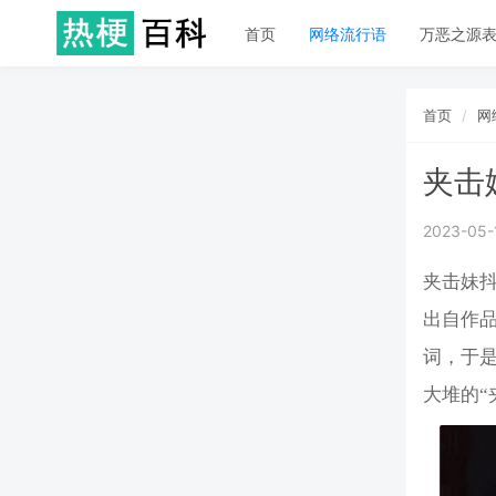
首页
网络流行语
万恶之源
首页
网
夹击
2023-05-
夹击妹抖
出自作
词，于
大堆的“