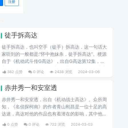
注册
徒手拆高达
徒手拆高达，也叫空手（徒手）拆高达，这一句话大
家听到的一般都是:“怀中抱妹杀，徒手拆高达”。梗源
自于《机动武斗传G高达》，出自G高达第12集，东
方不败师匠首次登场就徒手用多蒙的头巾拆了恶魔高
382 点赞
0 评论
2438 浏览
2024-03-06
度的眷属MS，也是空手拆高达一梗的由来。
赤井秀一和安室透
赤井秀一和安室透，出自《机动战士高达》。众所周
知，《名侦探柯南》的作者青山刚昌是一位十足的高
达迷，高达对他的作品也有着潜在的影响，其中他笔
下的角色，很多都有用《高达》系列的角色的名字作
0 点赞
0 评论
722 浏览
2024-03-03
为梗，例如赤井秀一的名字就是夏亚的别名“赤色彗