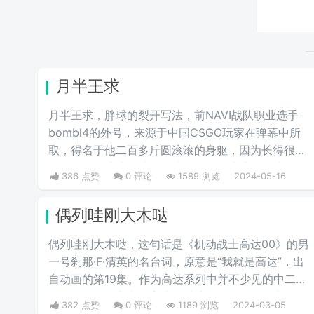
月半王求
月半王求，胖球的裂开写法，前NAVI战队职业选手
bombl4的外号，来源于中国CSGO玩家在弹幕中所
取，得名于他二百多斤圆滚滚的身躯，因为长得很
胖，给人圆滚滚的感觉，就像一个圆滚滚的胖球。
386 点赞
0 评论
1589 浏览
2024-05-16
偶列哇刚大木哒
偶列哇刚大木哒，这句话是《机动战士高达00》的男
一号刹那·F·清英的名台词，原意是“我就是高达”，出
自动画的第19集。作为高达系列中并不少见的中二少
年，在刹那的心中，高达是维护和平的象征，也是他
382 点赞
0 评论
1189 浏览
2024-03-05
渴望成为的存在。偶列哇刚大木哒则是这句话的音