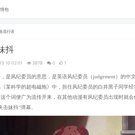
表情包
络流行语
妹抖
13 10:02:01
3878
0
1
，是风纪委员的意思，是英语风纪委员（judgement）的中
品《某科学的超电磁炮》中，担任风纪委员的白井黑子同学经
是这个词便广为流传开来，在其他动漫有风纪委员出现时就会
夹击妹抖”弹幕。