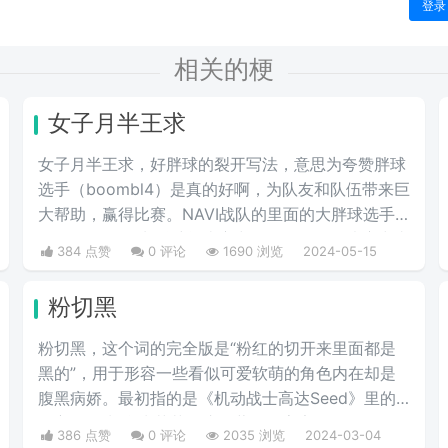
登录
相关的梗
女子月半王求
女子月半王求，好胖球的裂开写法，意思为夸赞胖球
选手（boombl4）是真的好啊，为队友和队伍带来巨
大帮助，赢得比赛。NAVI战队的里面的大胖球选手
在2020年IEM卡托维兹比赛中超级发挥，在决赛中直
384 点赞
0 评论
1690 浏览
2024-05-15
接化身邪恶胖球，带领NAVI战队战胜A队和G2，夺
得冠军。
粉切黑
粉切黑，这个词的完全版是“粉红的切开来里面都是
黑的”，用于形容一些看似可爱软萌的角色内在却是
腹黑病娇。最初指的是《机动战士高达Seed》里的
女主角拉克丝·克莱茵。这位著名的宇宙歌姬，
386 点赞
0 评论
2035 浏览
2024-03-04
PLANT星球前议长希格尔之女有着可爱的外表和成