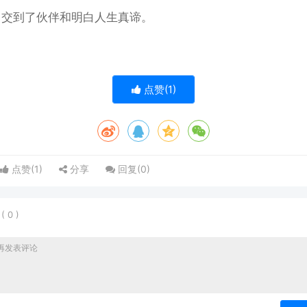
中交到了伙伴和明白人生真谛。
点赞(
1
)
点赞(
1
)
分享
回复(
0
)
表
(
0
)