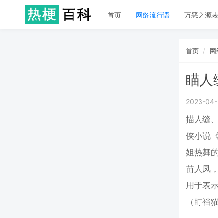
首页
网络流行语
万恶之源
首页
网
瞄人
2023-04-
描人缝
侠小说
姐热舞的
苗人凤，
用于表
（盯裆