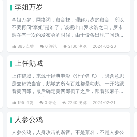
李姐万岁
李姐万岁，网络词，谐音梗，理解万岁的谐音，所以
不要再问“李姐”是谁了，该梗出自罗永浩之口，罗永
浩在有一次的发布会的时候，由于设备出现了问题，
在现场频频出错，满头大汗的罗永浩不断地说【李姐
385 点赞
0 评论
2160 浏览
2024-02-26
万岁】来缓解尴尬，然后被一些锤子的粉丝疯狂传
播。疯狂复读，每每出现别人错误的时候，都会出现
上任鹅城
【李姐万岁】这样的字眼，可以说相当沙雕了，哈哈
哈哈哈哈哈哈哈。
上任鹅城，来‌‌‌‌‌‌‌‌‌源于经典电影《让子弹飞》，隐含意思
是去鹅城当官，鹅城的所有百姓都是幼鹅。一开始跟
着黄四郎，最后确定黄四郎倒了之后，跟着张麻子，
谁强他们跟谁走。
195 点赞
0 评论
2240 浏览
2024-02-21
人参公鸡
人参公鸡，人身攻击的谐音。不是菜名，不是人参公