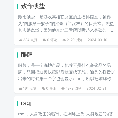
致命碘盐
致命碘盐，是游戏英雄联盟区的主播孙悟空，被称
为“国服第一猴子”的猴哥（兰汉林）的口头禅。碘盐
其实是点燃，因为他东北口音所以听起来是碘盐。点
燃是游戏中的一个召唤师技能，可以对对面造成伤
384 点赞
0 评论
2179 浏览
2024-03-10
害。
雕牌
雕牌，是一个洗护产品，他并不是什么奢侈品的品
牌，只因把迪奥快读以后就变成了雕，迪奥的拼音拼
出来的时候第一个字也会显示diao，所以把雕牌称为
洗衣皂奢侈品品牌，Dior一直是华贵和高雅的代名
191 点赞
0 评论
1972 浏览
2024-02-21
词，这是恶搞的叫法，因为迪奥的拼音diao和雕相
同，另外也讽刺迪奥的衣服越做越丑和雕一样丑。
rsgj
rsgj，人身攻击的缩写。在网络上为“人身攻击”的替