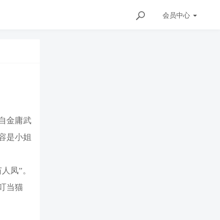
会员
中心
自金庸武
容是小姐
人凤”。
叮当猫