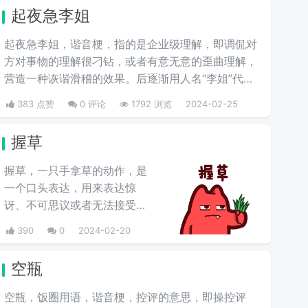
起夜急李姐
起夜急李姐，谐音梗，指的是企业级理解，即调侃对
方对事物的理解很刁钻，或者有意无意的歪曲理解，
营造一种诙谐滑稽的效果。后逐渐用人名“李姐”代
替“理解”，很有喜剧效果。
383 点赞
0 评论
1792 浏览
2024-02-25
握草
握草，一只手拿草的动作，是
一个口头表达，用来表达惊
讶、不可思议或者无法接受的
事情，也就是“无语”的意思，
390
0
2024-02-20
并不是骂人的意思。
空瓶
空瓶，饭圈用语，谐音梗，控评的意思，即操控评