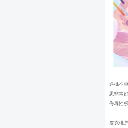
遇桃不
思非常
侮辱性
皮克桃是