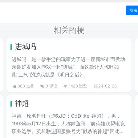
登录
相关的梗
进城吗
进城吗，是一款手游的玩家为了进一座新城市而发动
亲朋好友加入游戏一起"进城"。而这款让人惊呼如
此"土气"的游戏就是《明日之后》。
383 点赞
0 评论
1428 浏览
2024-02-28
神超
神超，原名肖旺（游戏ID：GoDlike_神超），男，
1993年5月12日出生，人称鳄鱼哥，前英雄联盟电竞
职业选手。英雄联盟国服账号为“戮杀的神超”,因此被