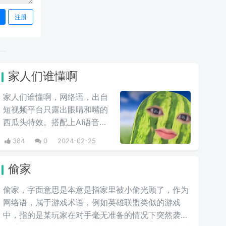
注册
家人们谁懂啊
家人们谁懂啊，网络语，出自
短视频平台只露出眼睛和嘴的
西瓜头特效。搭配上AI语音
TVB女声“家人们谁懂啊”的开
384
0
2024-02-25
场白，一股浓浓的绿茶味儿。
这个梗常常用来表达一种寻求
偷家
共鸣或寻求理解的呼声，让人
感到亲切和温暖。后来，伴随
偷家，字面意思是本意是指家里被小偷光顾了，作为
特效的走红引来了一批网友的
网络语，属于游戏术语，例如英雄联盟类似的游戏
翻拍，还被一些恶意引流的博
中，指的是某玩家在对手毫无准备的情况下突然袭击
主进行了二创，现在主要在发