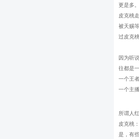
更是多
皮克桃
被天赐
过皮克
因为听
往都是
一个王者
一个主播
所谓人
皮克桃
是，有