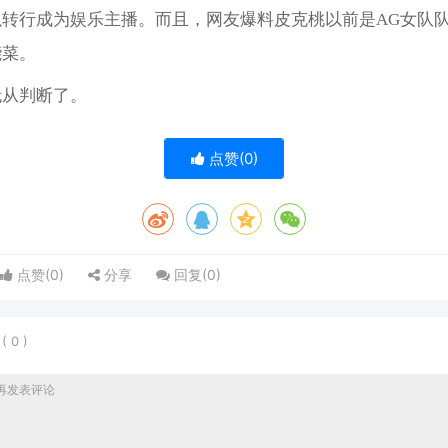
以转行成为娱乐主播。而且，网友爆料皮克桃以前是AG女队
能菜。
无从判断了。
点赞(
0
)
点赞(
0
)
分享
回复(
0
)
表
(
0
)