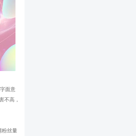
。字面意
害不高，
网粉丝量