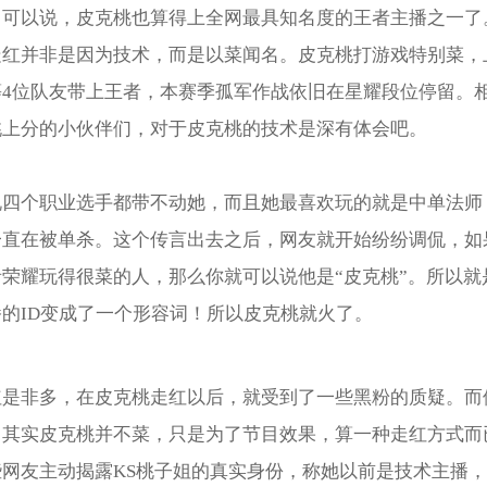
。可以说，皮克桃也算得上全网最具知名度的王者主播之一了
走红并非是因为技术，而是以菜闻名。皮克桃打游戏特别菜，
等4位队友带上王者，本赛季孤军作战依旧在星耀段位停留。
桃上分的小伙伴们，对于皮克桃的技术是深有体会吧。
说四个职业选手都带不动她，而且她最喜欢玩的就是中单法师
一直在被单杀。这个传言出去之后，网友就开始纷纷调侃，如
荣耀玩得很菜的人，那么你就可以说他是“皮克桃”。所以就
的ID变成了一个形容词！所以皮克桃就火了。
红是非多，在皮克桃走红以后，就受到了一些黑粉的质疑。而
：其实皮克桃并不菜，只是为了节目效果，算一种走红方式而
些网友主动揭露KS桃子姐的真实身份，称她以前是技术主播