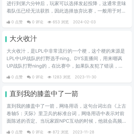
进行到第六分钟后，玩家可以选择发起投降，这通常意味
着队伍已经无法获胜，因此选择放弃比赛，一般用于对手
太强，队友太坑的逆境中，表达绝望的心情。六分投开
0 点赞
0 评论
653 浏览
2024-02-03
局，则是指的开局阵容没选好，开局就逆风了，所以叫六
分投开局。
大火收汁
大火收汁，是LPL中非常流行的一个梗，这个梗的来源是
LPL中UP战队的打野选手ning。DYS直播间，用来嘲讽
UP战队打野ning的，在比赛中，如果队友犯了错误，
ning会毫不犹豫地发起进攻，然后让队友背锅。
0 点赞
0 评论
1283 浏览
2023-11-30
直到我的膝盖中了一箭
直到我的膝盖中了一箭，网络用语，这句台词出自《上古
卷轴5：天际》里卫兵的标准台词，网络用语中表示对前
面陈述的否定。当玩家跟NPC互动的时候，他就会高频率
地说出这句台词，洗脑程度极高，加上莫名奇妙的逻辑和
0 点赞
0 评论
872 浏览
2023-11-28