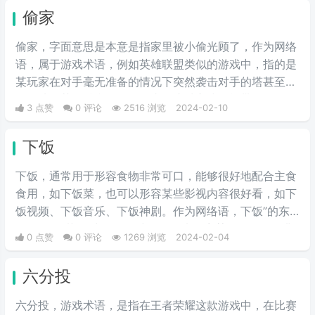
偷家
偷家，字面意思是本意是指家里被小偷光顾了，作为网络
语，属于游戏术语，例如英雄联盟类似的游戏中，指的是
某玩家在对手毫无准备的情况下突然袭击对手的塔甚至水
晶，从而获得胜利。然而，由于这种方式可能带有偶然
3 点赞
0 评论
2516 浏览
2024-02-10
性，因此是否合法或在比赛中是否可用常常成为讨论的话
题。一般来说，熟练的玩家不会轻易采取这种冒险的战
下饭
术。而如今，这个词已经被引申到更多领域，意思也变
成“到对手背后，抢走他的资产”等。
下饭，通常用于形容食物非常可口，能够很好地配合主食
食用，如下饭菜，也可以形容某些影视内容很好看，如下
饭视频、下饭音乐、下饭神剧。作为网络语，下饭”的东
西即是“好菜”，常见于游戏圈，用来形容某个人的操作非
0 点赞
0 评论
1269 浏览
2024-02-04
常的菜，因为菜，所以下饭。‌‌‌‌‌‌‌‌是一种调侃玩家操作水平差
的委婉说辞，说一个人“真下饭”意味着某人真的表现得很
六分投
差或出现了低级的错误，令人难以忍受。
六分投，游戏术语，是指在王者荣耀这款游戏中，在比赛