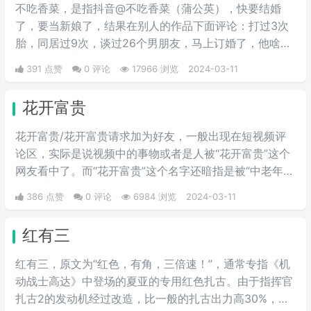
不吃香菜，是指抖音@不吃香菜（蒲公英），快要结婚
了，要当新娘了，结果在别人的作品下面评论：打过3次
胎，同居过9次，谈过26个男朋友，马上订婚了，他啥都
不知道，彩礼还给29万。
391 点赞
0 评论
17966 浏览
2024-03-11
花开富贵
花开富贵/花开富贵请求加为好友，一般出现在短视频评
论区，实际是说视频中的事物或者是人被“花开富贵”这个
网友看中了。而“花开富贵”这个名字还暗指是被“中老年
人”看中了。
386 点赞
0 评论
6984 浏览
2024-03-11
红有三
红有三，原文为“红色，有角，三倍速！”，通常专指《机
动战士高达》中登场的夏亚的专用红色扎古。由于指挥官
扎古2的发动机经过改造，比一般的扎古出力高30%，在