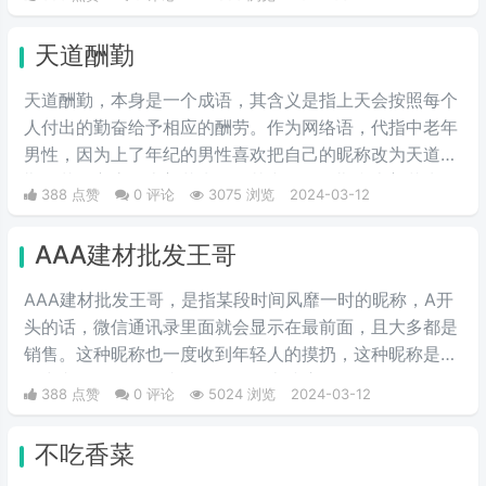
天道酬勤
天道酬勤，本身是一个成语，其含义是指上天会按照每个
人付出的勤奋给予相应的酬劳。作为网络语，代指中老年
男性，因为上了年纪的男性喜欢把自己的昵称改为天道酬
勤，花开富贵，上善若水等，其中天道酬勤和上善若水深
388 点赞
0 评论
3075 浏览
2024-03-12
受男性用户的喜欢，花开富贵深受女性用户的青睐。
AAA建材批发王哥
AAA建材批发王哥，是指某段时间风靡一时的昵称，A开
头的话，微信通讯录里面就会显示在最前面，且大多都是
销售。这种昵称也一度收到年轻人的摸扔，这种昵称是模
仿中老年人的语气头像昵称在网上冲浪。
388 点赞
0 评论
5024 浏览
2024-03-12
不吃香菜