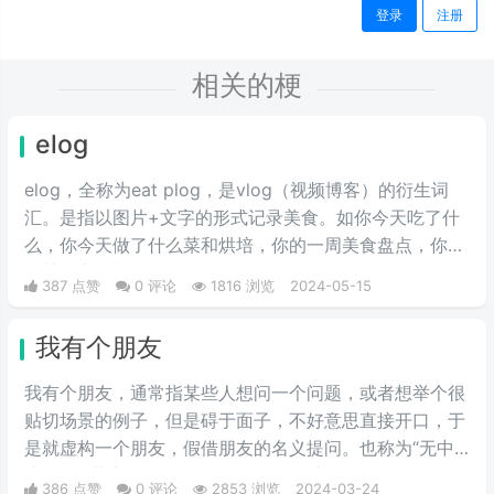
登录
注册
相关的梗
elog
elog，全称为eat plog，是vlog（视频博客）的衍生词
汇。是指以图片+文字的形式记录美食。如你今天吃了什
么，你今天做了什么菜和烘培，你的一周美食盘点，你的
奶茶盘点，都值得记录。
387 点赞
0 评论
1816 浏览
2024-05-15
我有个朋友
我有个朋友，通‌‌‌‌‌‌‌‌常指某些人想问一个问题，或者想举个很
贴切场景的例子，但是碍于面子，不好意思直接开口，于
是就虚构一个朋友，假借朋友的名义提问。也称为“无中
生友”和“薛定谔的朋友”。一般来说，这个朋友就是自己。
386 点赞
0 评论
2853 浏览
2024-03-24