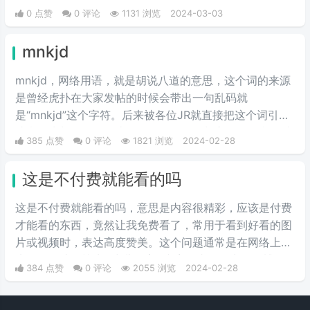
夏亚的精准操作下，显得比其他机体快三倍。而红色有角
0 点赞
0 评论
1131 浏览
2024-03-03
三倍速也被看作是夏亚登场的象征。
mnkjd
mnkjd，网络用语，就是胡说八道的意思，这个词的来源
是曾经虎扑在大家发帖的时候会带出一句乱码就
是“mnkjd”这个字符。后来被各位JR就直接把这个词引申
成意思为胡说八道，比如说有一个人在胡言乱语，我们就
385 点赞
0 评论
1821 浏览
2024-02-28
说他在mnkjd，也就是胡乱说话的意思。
这是不付费就能看的吗
这是不付费就能看的吗，意思是内容很精彩，应该是付费
才能看的东西，竟然让我免费看了，常用于看到好看的图
片或视频时，表达高度赞美。这个问题通常是在网络上用
来调侃那些标榜为 "少儿不宜" 内容的事物，出自微博热
384 点赞
0 评论
2055 浏览
2024-02-28
评。它也可以用作粉丝对偶像美图的赞美，“免费看”源于
现在很多精品都需要付费观看，因此本句也有一种“太太