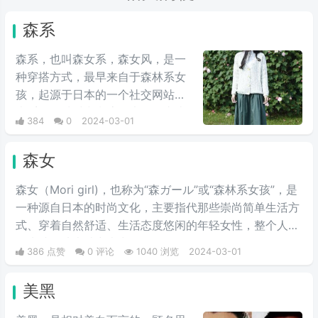
森系
森系，也叫森女系，森女风，是一
种穿搭方式，最早来自于森林系女
孩，起源于日本的一个社交网站。
森系是一种时尚潮流，也是一直比
384
0
2024-03-01
较拥抱大自然的态度，即清新、自
然、超凡脱俗，背着有如走出森林
森女
般的感觉。
森女（Mori girl)，也称为“森ガール”或“森林系女孩”，是
一种源自日本的时尚文化，主要指代那些崇尚简单生活方
式、穿着自然舒适、生活态度悠闲的年轻女性，整个人看
起来就像从森林中走出的女性。
386 点赞
0 评论
1040 浏览
2024-03-01
美黑