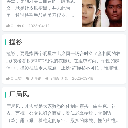
美黑，是相对美白而言的，顾名思
义，就是让皮肤变黑，并以此为
美，通过特殊手段的美容仪器、晒
太阳等方式让皮肤变得更黑一点。
0
0
2023-04-12
原本美黑在欧美更流行，但现在越
来越多的国人开始喜欢这种小麦色
撞衫
皮肤，也主动去做美黑了。
撞衫，要是指两个明星在出席同一场合时穿了套相同的衣
服(或者看起来非常相似的衣服)。在追求时尚、个性的群
体中，撞衫往往令人尴尬，正所谓“撞衫不可怕，谁胖谁
尴尬”。
0 点赞
0 评论
3469 浏览
2023-03-16
厅局风
厅局风，其实就是大家熟悉的体制内穿搭，由夹克、衬
衣、西裤、公文包组合而成，看似老套枯燥，实则透
（炫）露（耀）着稳定的事业、殷实的家境、懂的都懂的
社会地位。戴方框眼镜也不显得斯文败类，有一种踏实的