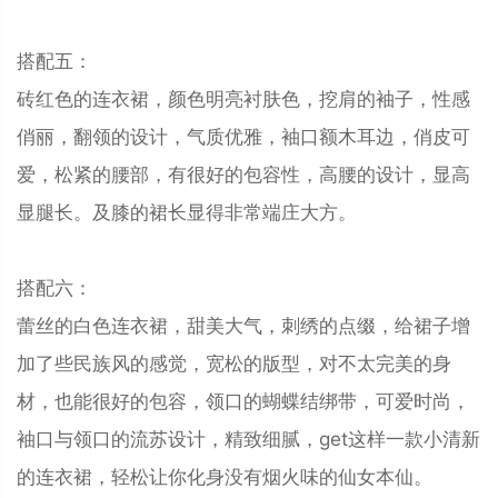
搭配五：
砖红色的连衣裙，颜色明亮衬肤色，挖肩的袖子，性感
俏丽，翻领的设计，气质优雅，袖口额木耳边，俏皮可
爱，松紧的腰部，有很好的包容性，高腰的设计，显高
显腿长。及膝的裙长显得非常端庄大方。
搭配六：
蕾丝的白色连衣裙，甜美大气，刺绣的点缀，给裙子增
加了些民族风的感觉，宽松的版型，对不太完美的身
材，也能很好的包容，领口的蝴蝶结绑带，可爱时尚，
袖口与领口的流苏设计，精致细腻，get这样一款小清新
的连衣裙，轻松让你化身没有烟火味的仙女本仙。