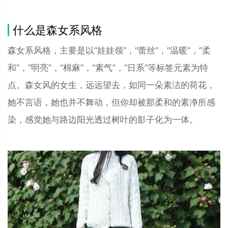
什么是森女系风格
森女系风格，主要是以“娃娃领”，“蕾丝”，“温暖”，“柔
和”，“明亮”，“棉麻”，“素气”，“日系”等标签元素为特
点。森女风的女生，远远望去，如同一朵素洁的荷花，
她不言语，她也并不舞动，但你却被那柔和的素净所感
染，感觉她与路边阳光透过树叶的影子化为一体。