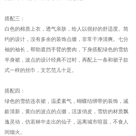
搭配三：
白色的棉质上衣，透气亲肤，给人以很好的舒适度。简
约的设计，没有多余的装饰点缀，非常干净清爽。七分
袖的袖长，帮助遮挡手臂的赘肉，下身搭配绿色的雪纺
半身裙，波点的设计经典不过时，再配上一条和裙子款
式一样的丝巾，文艺范儿十足。
搭配四：
绿色的雪纺连衣裙，温柔素气，蝴蝶结绑带的装饰，减
龄清新，黄白的波点的点缀，活泼俏皮，雪纺的材质飘
逸灵动，仿若林中走出的仙子，远离城市喧嚣，不食人
间烟火。