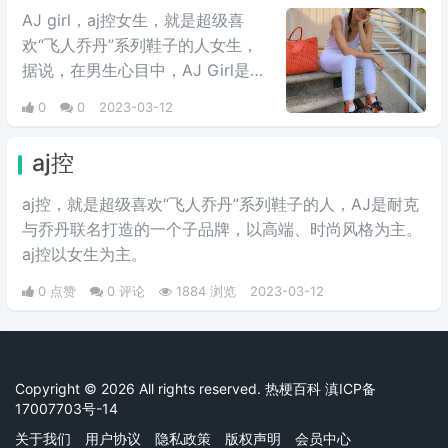
AJ girl，aj控女生，就是超级喜
欢“飞人乔丹”系列鞋子的人女生，
据说，在男生心目中，AJ Girl是最
性感、最有品的女生。
0
0
2023-03-12
aj控
aj控，就是超级喜欢“飞人乔丹”系列鞋子的人，AJ是耐克
与乔丹联名打造的一个子品牌，以高端、时尚风格为主。
aj控以女生为主。
0 点赞
0 评论
1884 浏览
2023-03-12
Copyright © 2026 All rights reserved. 热梗百科
滇ICP备
17007703号-14
关于我们
用户协议
隐私政策
版权声明
会员中心