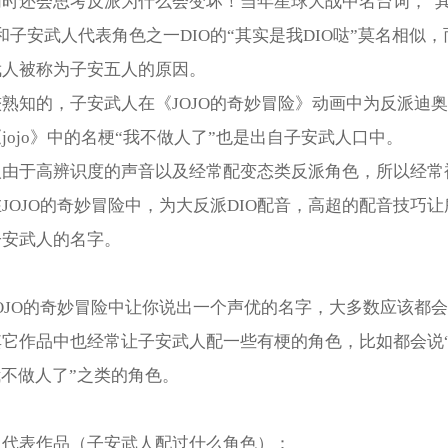
同时还会思考反派为什么会变坏！当年星球大战中名台词，“
和子安武人代表角色之一DIO的“其实是我DIO哒”莫名相似，
武人被称为子安五人的原因。
熟知的，子安武人在《JOJO的奇妙冒险》动画中为反派迪奥
jojo》中的名梗“我不做人了”也是出自子安武人口中。
人由于高辨识度的声音以及经常配变态类反派角色，所以经常
JOJO的奇妙冒险中，为大反派DIO配音，高超的配音技巧
子安武人的名字。
OJO的奇妙冒险中让你说出一个声优的名字，大多数应该都
其它作品中也经常让子安武人配一些有梗的角色，比如都会说
我不做人了”之类的角色。
人代表作品（子安武人配过什么角色）：