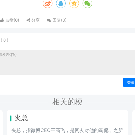
点赞(
0
)
分享
回复(
0
)
表
(
0
)
登录
相关的梗
夹总
夹总，指微博CEO王高飞，是网友对他的调侃，之所