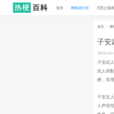
首页
网络流行语
万恶之源
首页
网
子安
2023-04-
子安武人
武人所配
梗，常
子安五人
人声音