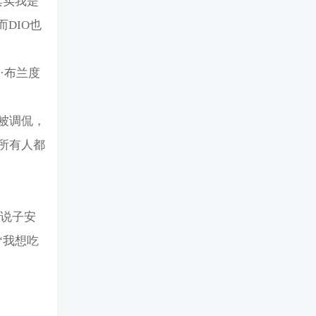
其实我是
而DIO也
·布兰度
被调侃，
让所有人都
会说子安
“我想吃