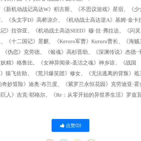
有《新机动战记高达W》积古斯、《不思议游戏》星宿、《少
、《头文字D》高桥凉介、《机动战士高达逆A》基姆·金卡
记》拉弥亚、《机动战士高达SEED》穆·拉·弗拉达、《闪
、《十二国记》景麒、《Keroro军曹》Kururu曹长、《海
、《伪恋》克劳德、《银魂》高杉晋助、《深渊传说》杰德·
与妖精》格鲁比、《女神异闻录-圣洁之魂》神乡谅、《战国
RA》猿飞佐助、《荒川爆笑团》修女、《无法逃离的背叛》祗
O的奇妙冒险》迪奥·布兰度、《紫罗兰永恒花园》克劳迪亚·霍
巨人》吉克·耶格尔、《Re：从零开始的异世界生活》罗兹瓦尔
。
点赞(
0
)