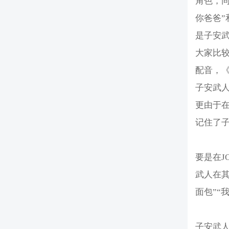
角色，
你爸爸”
是子安
大家比较
配音，《
子安武
更由于在
记住了
要是在J
武人在
面包”“
子安武