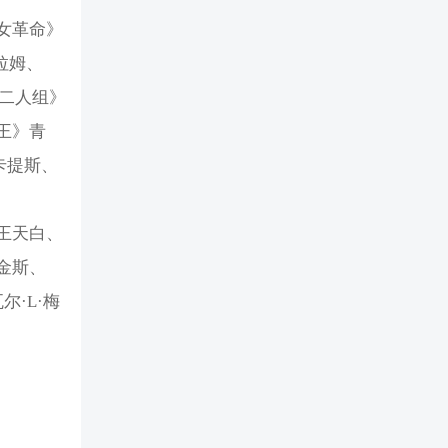
女革命》
拉姆、
灵二人组》
贼王》青
卡提斯、
王天白、
金斯、
·L·梅