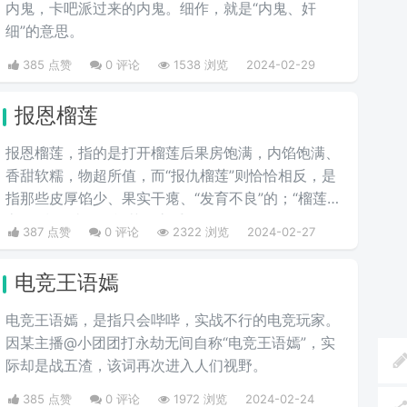
内鬼，卡吧派过来的内鬼。细作，就是“内鬼、奸
细”的意思。
385 点赞
0 评论
1538 浏览
2024-02-29
报恩榴莲
报恩榴莲，指的是打开榴莲后果房饱满，内馅饱满、
香甜软糯，物超所值，而“报仇榴莲”则恰恰相反，是
指那些皮厚馅少、果实干瘪、“发育不良”的；“榴莲刺
客”则指那些会挑榴莲的高手。
387 点赞
0 评论
2322 浏览
2024-02-27
电竞王语嫣
电竞王语嫣，是指只会哔哔，实战不行的电竞玩家。
因某主播@小团团打永劫无间自称“电竞王语嫣”，实
际却是战五渣，该词再次进入人们视野。
385 点赞
0 评论
1972 浏览
2024-02-24