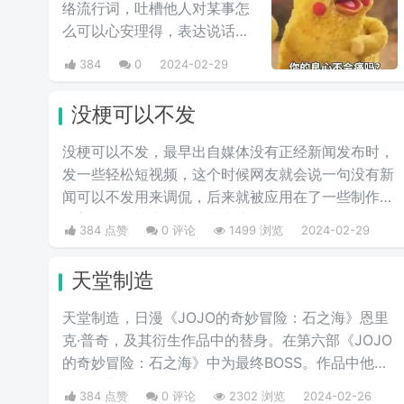
络流行词，吐槽他人对某事怎
么可以心安理得，表达说话人
心里mmp的心情。这里
384
0
2024-02-29
的“痛”含有“内疚、愧疚、不好
意思”等含义，并不是“疼痛”的
没梗可以不发
意思。网络上主要用于吐槽别
人不会内疚吗，来源于热图鹦
没梗可以不发，最早出自媒体没有正‌‌‌‌‌‌‌‌经新闻发布时，
鹉兄弟表情包，火于知乎，该
发一些轻松短视频，这个时候网友就会说一句没有新
词也被《咬文嚼字》评为2017
闻可以不发用来调侃，后来就被应用在了一些制作梗
年度十大流行语之一，现在多
科普的视频博主身上，其实这句话也不算是批评，更
384 点赞
0 评论
1499 浏览
2024-02-29
用于聊天中的表情包。
多的是带有玩梗的意味。“解梗博主”的嘲讽发言，指
各类梗科普相关的作者由于“梗荒”，找不到可以科普
天堂制造
的新梗，只好发一些烂梗、破梗、旧梗来敷衍了事，
不被认可时，网友们就会评论一句“没梗可以不发”。
天堂制造，日漫《JOJO的奇妙冒险：石之海》恩里
克·普奇，及其衍生作品中的替身。在第六部《JOJO
的奇妙冒险：石之海》中为最终BOSS。作品中他拥
有三个完全不同能力的替身，其中最终进化的第三阶
384 点赞
0 评论
2302 浏览
2024-02-26