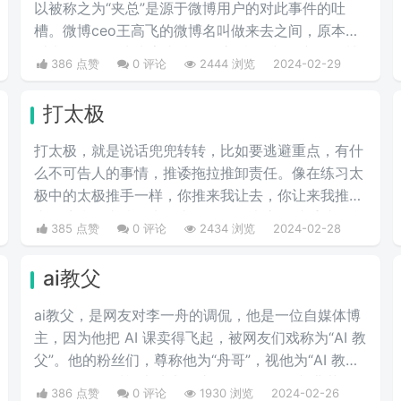
以被称之为“夹总”是源于微博用户的对此事件的吐
槽。微博ceo王高飞的微博名叫做来去之间，原本是
叫来总的。因为来字去掉一竖之后是“夹”，并且微博
386 点赞
0 评论
2444 浏览
2024-02-29
把屏蔽敏感字的行为称为“夹”，所以来去之间喜提夹
总这一称号。
打太极
打太极，就是说话兜兜转转，比如要逃避重点，有什
么不可告人的事情，推诿拖拉推卸责任。像在练习太
极中的太极推手一样，你推来我让去，你让来我推
去。暗指做事情推来推去，不明确表态，避重就轻含
385 点赞
0 评论
2434 浏览
2024-02-28
糊不说实话。
ai教父
ai教父，是网友对李一舟的调侃，他是一位自媒体博
主，因为他把 AI 课卖得飞起，被网友们戏称为“AI 教
父”。他的粉丝们，尊称他为“舟哥”，视他为“AI 教
父”。然而，质疑声从未停止。有人说他是割韭菜
386 点赞
0 评论
1930 浏览
2024-02-26