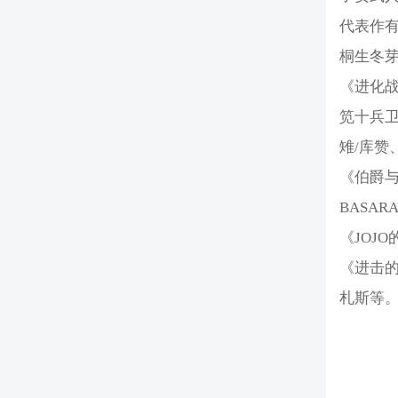
代表作
桐生冬芽
《进化战
笕十兵卫
雉/库赞
《伯爵
BASA
《JOJ
《进击的
札斯等