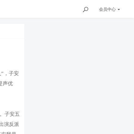
会员
中心
”，子安
是声优
画。子安五
出演反派