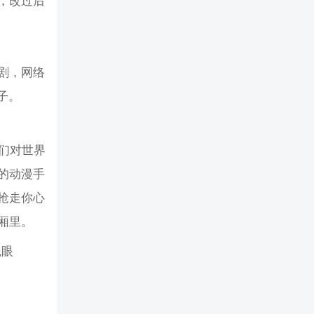
，改过后
剧，网络
子。
们对世界
的动漫手
抢走你心
厢里。
屁眼