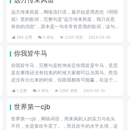
远方传来风笛，网络流行语，最开始是周杰伦《明明
就》里的歌词，完整句是“远方传来风笛，我只在意
有你的消息”，原本是一句非常有意境的歌词，这句
歌词却代表了“滚”，成了一种很新的骂人方式。
384 点赞
0 评论
2335 浏览
2024-03-05
你我皆牛马
你我皆牛马，完整句是乾坤未定你我皆是牛马，意思
是在事情还没有结束的时候大家都可以当黑马。胜负
还没有分出来的时候，你跟我都有可能赢，在这个生
活中，永远不要轻易的小瞧任何人，因为大家永远不
1 点赞
0 评论
2392 浏览
2024-02-10
知道，在生活的下一个转角处，这个人会有什么样出
彩的举动，不要因为一时的得意而觉得自己是最厉害
世界第一cjb
的，也不要因为一时的失意而觉得自己是弱的。
世界第一cjb，网络词语，用来讽刺人的实力与名头
不符，全是靠吹牛罢了。‌‌，而且吹牛的水平太强，这