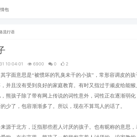
表情包
络流行语
子
31 10:04:01
6900
0
2
其字面意思是“被惯坏的乳臭未干的小孩”，常形容调皮的孩
事，并且没有受到良好的家庭教育。
有时又指过于顽皮给能猴
儿，熊孩子除了带有网上传说的词性意外，词性正在逐渐弱化
渐的少了，包容渐渐多了。所以，现在不算骂人的话了。
呼来源于北方，泛指那些惹人讨厌的孩子。也有昵称的意思，