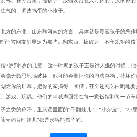
的爱称。在方言里，熊孩子一般指发言惹人讨厌的，没家教的
人生气的，调皮捣蛋的小孩子。
是北方的东北，山东和河南的方言，具体就是形容孩子的恶作
孩子”被网友们界定为那些乱翻东西、搞破坏、不守规矩的孩
多指3岁到5岁的儿童，这一时期的孩子正是讨人嫌的时候，他
，会毫无顾忌地搞破坏，他可能会删掉你的游戏存档，摔坏你
，划烂你的屏幕，把你的家搞得一团糟，甚至还死乞白咧地要
画、游戏、玩偶。他们的叫喊声回荡在每一家饭馆和每一节车
子之类的称呼，重庆话里面的“千翻娃儿”、“小杂皮”、“小
砍脑壳的背时娃儿”都是形容熊孩子的。