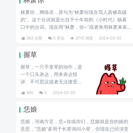
林萧你，网络语，原句为“林萧你现在骂人真够高级
的”。这个台词就是出自于十年前的《小时代》杨幂
口中的台词。现在用“林萧，你~”或者单用林萧来表
达，都是表达的一种阴阳怪气的意思。这三个字表示
383 点赞
0 评论
3710 浏览
2024-03-05
别人在对于某件事情评判的时候运用的非常巧妙，就
传说中的说话，不带脏字！
握草
握草，一只手拿草的动作，是
一个口头表达，用来表达惊
讶、不可思议或者无法接受的
事情，也就是“无语”的意思，
390
0
2024-02-20
并不是骂人的意思。
恁娘
恁娘，河南方言，恁=你或你们，恁娘就是你的娘的
意思，“恁娘”多用于长辈询问小辈，但现在已经演变