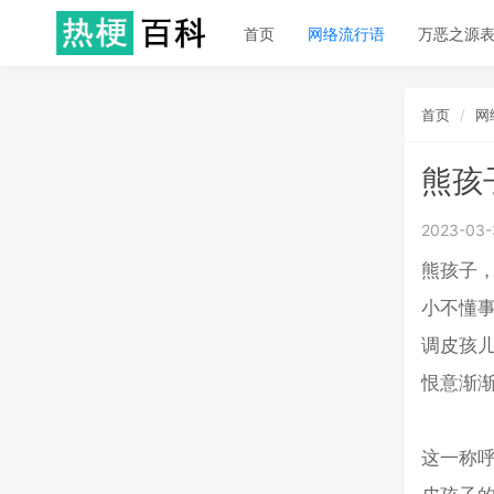
首页
网络流行语
万恶之源
首页
网
熊孩
2023-03-
熊孩子，
小不懂
调皮孩
恨意渐
这一称