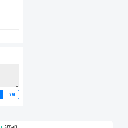
注册
滚粗