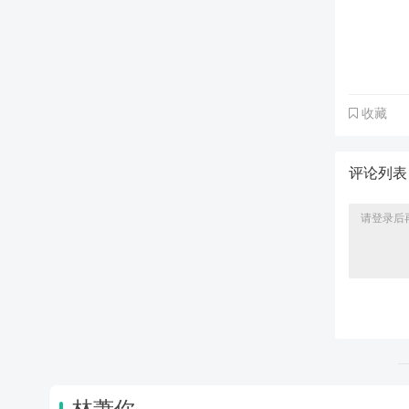
收藏
评论列
林萧你