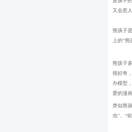
皮孩子
又会惹
熊孩子
上的“熊
熊孩子
很好奇
办模型
爱的漫
类似熊孩
虫”、“