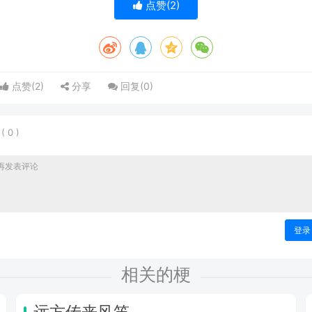
点赞(
2
)
点赞(
2
)
分享
回复(
0
)
表
(
0
)
登录
相关的梗
远方传来风笛