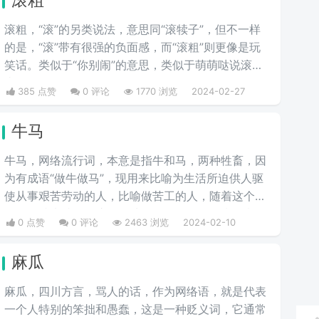
滚粗，“滚”的另类说法，意思同“滚犊子”，但不一样
的是，“滚”带有很强的负面感，而“滚粗”则更像是玩
笑话。类似于“你别闹”的意思，类似于萌萌哒说滚粗
去啊。
385 点赞
0 评论
1770 浏览
2024-02-27
牛马
牛马，网络流行词，本意是指牛和马，两种牲畜，因
为有成语“做牛做马”，现用来比喻为生活所迫供人驱
使从事艰苦劳动的人，比喻做苦工的人，随着这个梗
用的人越来越多，这个梗从最开始的很强的嘲讽意
0 点赞
0 评论
2463 浏览
2024-02-10
味，慢慢演变成了调侃，现在很多人用这个梗来调侃
自己。
麻瓜
麻瓜，四川方言，骂人的话，作为网络语，就是代表
一个人特别的笨拙和愚蠢，这是一种贬义词，它通常