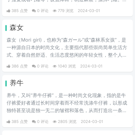
般最常见的比如工作中被打小报告等。
385 点赞
0 评论
779 浏览
2024-03-01
森女
森女（Mori girl)，也称为“森ガール”或“森林系女孩”，是
一种源自日本的时尚文化，主要指代那些崇尚简单生活方
式、穿着自然舒适、生活态度悠闲的年轻女性，整个人看
起来就像从森林中走出的女性。
386 点赞
0 评论
1040 浏览
2024-03-01
养牛
养牛，又叫“养牛仔裤”，是一种时尚文化现象，指的是牛
仔裤爱好者通过长时间穿着而不经常洗涤牛仔裤，以形成
独特甚至说是独一无二的皱褶和落色，从而打造出一条具
有个人特色的牛仔裤。首先我们要选择一条原色的牛仔
385 点赞
0 评论
2805 浏览
2024-03-01
裤，是没有经过洗水处理的，也就是我们所说的“多穿少
洗”，这样的方法就叫做养牛仔裤。