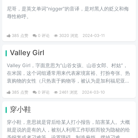
尼哥，是英文单词“nigger”的音译，是对黑人的贬义和侮
辱性称呼。
385 点赞
0 评论
3020 浏览
2024-03-11
Valley Girl
Valley Girl，字面意思为“山谷女孩、山谷女郎、村姑”，
在米国，这个词组通常用来代表家境富裕、打扮夸张、热
衷购物的女性（只热衷于购物等，被认为是加利福尼亚州
圣费尔南多谷地富家女的典型）。或者说得难听点，就是
385 点赞
0 评论
2461 浏览
2024-03-10
形容波大无脑又拜金虚荣的金发妹，一般被如此称呼的女
人都是外表给人感觉愚笨，打扮夸张及喜欢购物的金发姑
穿小鞋
娘。
穿小鞋，意思就是背后给某人打小报告，陷害某人。大概
就是说的是有的人，被别人利用工作职权而较为隐秘的给
予报复或者刁难等，设置障碍，制造麻烦，摆掉刁难。一