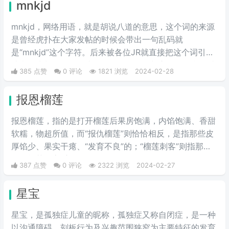
mnkjd
mnkjd，网络用语，就是胡说八道的意思，这个词的来源
是曾经虎扑在大家发帖的时候会带出一句乱码就
是“mnkjd”这个字符。后来被各位JR就直接把这个词引申
成意思为胡说八道，比如说有一个人在胡言乱语，我们就
385 点赞
0 评论
1821 浏览
2024-02-28
说他在mnkjd，也就是胡乱说话的意思。
报恩榴莲
报恩榴莲，指的是打开榴莲后果房饱满，内馅饱满、香甜
软糯，物超所值，而“报仇榴莲”则恰恰相反，是指那些皮
厚馅少、果实干瘪、“发育不良”的；“榴莲刺客”则指那些
会挑榴莲的高手。
387 点赞
0 评论
2322 浏览
2024-02-27
星宝
星宝，是孤独症儿童的昵称，孤独症又称自闭症，是一种
以沟通障碍、刻板行为及兴趣范围狭窄为主要特征的发育