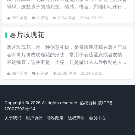
障碍。这些孩子的感知觉、情感、语言、思维和动作行为
等多方面都会有或多或少的障碍。是一个数目不断增加，
387 点赞
0 评论
2194 浏览
2024-02-26
且急需社会关爱与理解的群体。
薯片玫瑰花
薯片玫瑰花，是一种创意礼物，是将玫瑰花藏在薯片里或
者将薯片拼成玫瑰花的形状，常用于表达爱意或者友情，
表达惊喜，这并不是一个梗，只是做出来以后收到的人常
常会惊喜而感动，只因抖音上很多人都将“薯片玫瑰花”做
384 点赞
0 评论
2039 浏览
2024-02-25
出来送给自己喜爱的人，因此受到人们的争相模仿。
Copyright © 2026 All rights reserved. 热梗百科
滇ICP备
17007703号-14
关于我们
用户协议
隐私政策
版权声明
会员中心