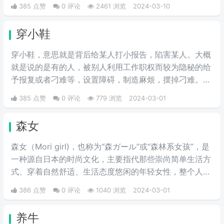
385 点赞
0 评论
2461 浏览
2024-03-10
形容波大无脑又拜金虚荣的金发妹，一般被如此称呼的女
人都是外表给人感觉愚笨，打扮夸张及喜欢购物的金发姑
穿小鞋
娘。
穿小鞋，意思就是背后给某人打小报告，陷害某人。大概
就是说的是有的人，被别人利用工作职权而较为隐秘的给
予报复或者刁难等，设置障碍，制造麻烦，摆掉刁难。一
般最常见的比如工作中被打小报告等。
385 点赞
0 评论
779 浏览
2024-03-01
森女
森女（Mori girl)，也称为“森ガール”或“森林系女孩”，是
一种源自日本的时尚文化，主要指代那些崇尚简单生活方
式、穿着自然舒适、生活态度悠闲的年轻女性，整个人看
起来就像从森林中走出的女性。
386 点赞
0 评论
1040 浏览
2024-03-01
养牛