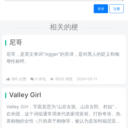
登录
注册
相关的梗
尼哥
尼哥，是英文单词“nigger”的音译，是对黑人的贬义和侮
辱性称呼。
385 点赞
0 评论
3020 浏览
2024-03-11
Valley Girl
Valley Girl，字面意思为“山谷女孩、山谷女郎、村姑”，
在米国，这个词组通常用来代表家境富裕、打扮夸张、热
衷购物的女性（只热衷于购物等，被认为是加利福尼亚州
圣费尔南多谷地富家女的典型）。或者说得难听点，就是