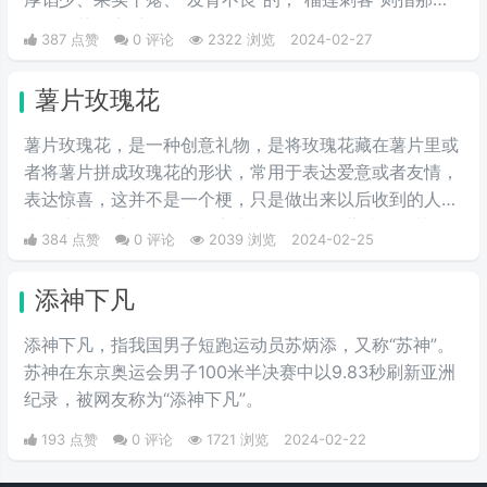
会挑榴莲的高手。
387 点赞
0 评论
2322 浏览
2024-02-27
薯片玫瑰花
薯片玫瑰花，是一种创意礼物，是将玫瑰花藏在薯片里或
者将薯片拼成玫瑰花的形状，常用于表达爱意或者友情，
表达惊喜，这并不是一个梗，只是做出来以后收到的人常
常会惊喜而感动，只因抖音上很多人都将“薯片玫瑰花”做
384 点赞
0 评论
2039 浏览
2024-02-25
出来送给自己喜爱的人，因此受到人们的争相模仿。
添神下凡
添神下凡，指‌‌‌‌‌‌‌‌‌‌‌‌‌‌‌我国男子短跑运动员苏炳添，又称“苏神”。
苏神在东京奥运会男子100米半决赛中以9.83秒刷新亚洲
纪录，被网友称为“添神下凡”。
193 点赞
0 评论
1721 浏览
2024-02-22