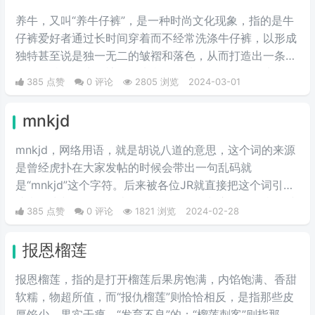
养牛，又叫“养牛仔裤”，是一种时尚文化现象，指的是牛
仔裤爱好者通过长时间穿着而不经常洗涤牛仔裤，以形成
独特甚至说是独一无二的皱褶和落色，从而打造出一条具
有个人特色的牛仔裤。首先我们要选择一条原色的牛仔
385 点赞
0 评论
2805 浏览
2024-03-01
裤，是没有经过洗水处理的，也就是我们所说的“多穿少
洗”，这样的方法就叫做养牛仔裤。
mnkjd
mnkjd，网络用语，就是胡说八道的意思，这个词的来源
是曾经虎扑在大家发帖的时候会带出一句乱码就
是“mnkjd”这个字符。后来被各位JR就直接把这个词引申
成意思为胡说八道，比如说有一个人在胡言乱语，我们就
385 点赞
0 评论
1821 浏览
2024-02-28
说他在mnkjd，也就是胡乱说话的意思。
报恩榴莲
报恩榴莲，指的是打开榴莲后果房饱满，内馅饱满、香甜
软糯，物超所值，而“报仇榴莲”则恰恰相反，是指那些皮
厚馅少、果实干瘪、“发育不良”的；“榴莲刺客”则指那些