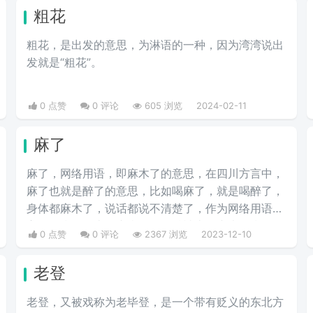
粗花
粗花，是出发的意思，为淋语的一种，因为湾湾说出
发就是“粗花”。
0 点赞
0 评论
605 浏览
2024-02-11
麻了
麻了，网络用语，即麻木了的意思，在四川方言中，
麻了也就是醉了的意思，比如喝麻了，就是喝醉了，
身体都麻木了，说话都说不清楚了，作为网络用语，
它不是指身体上的麻痹，而是精神上的麻木，指经历
0 点赞
0 评论
2367 浏览
2023-12-10
了太多类似的事情，再遇到时已经激情不起来了，或
用于强调程度之深。
老登
老登，又被戏称为老毕登，是一个带有贬义的东北方