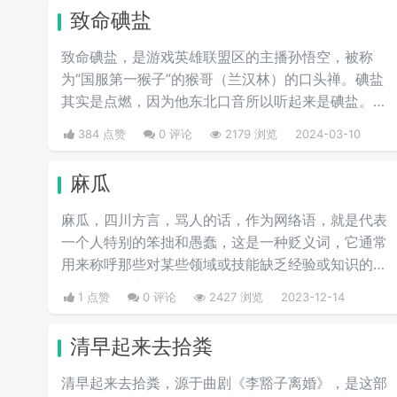
致命碘盐
致命碘盐，是游戏英雄联盟区的主播孙悟空，被称
为“国服第一猴子”的猴哥（兰汉林）的口头禅。碘盐
其实是点燃，因为他东北口音所以听起来是碘盐。点
燃是游戏中的一个召唤师技能，可以对对面造成伤
384 点赞
0 评论
2179 浏览
2024-03-10
害。
麻瓜
麻瓜，四川方言，骂人的话，作为网络语，就是代表
一个人特别的笨拙和愚蠢，这是一种贬义词，它通常
用来称呼那些对某些领域或技能缺乏经验或知识的
人，或者形容一个人做事让人感觉滑稽可笑，如今在
1 点赞
0 评论
2427 浏览
2023-12-14
各大论坛贴吧上我们时常看到网友之间互相对喷麻
瓜、孤儿这样的词，尤其是百度贴吧成为热词，麻瓜
清早起来去拾粪
= zz = 智障的意思。
清早起来去拾粪，源于曲剧《李豁子离婚》，是这部