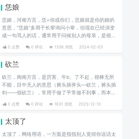
恁娘
恁娘，河南方言，恁=你或你们，恁娘就是你的娘的
意思，“恁娘”多用于长辈询问小辈，但现在已经演变
成一句骂人的话，通常用于问候别人的母亲，是很多
人的口头禅，有时候也用作一种非正式的、带有幽默
0 点赞
0 评论
1336 浏览
2024-02-03
或风趣色彩的称呼方式，尤其是在与同辈朋友的交流
中。这样的用法旨在增加彼此间的友谊和亲切感。
砍兰
砍兰，闽南方言，是厉害、牛b、了不起，很棒无所
不能，目中无人的意思（裤头插斧头—砍兰，裤头插
剑——假砍兰），常用于做了平常做不到事，而本人
做到的称赞。
0 点赞
0 评论
1631 浏览
2023-12-10
太顶了
太顶了，网络用语，一方面是指指别人觉得你说话太