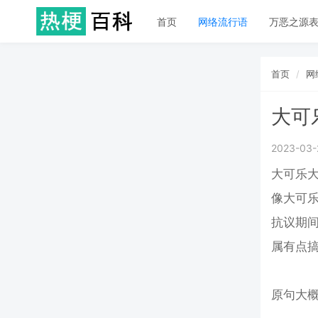
首页
网络流行语
万恶之源
首页
网
大可
2023-03-
大可乐大雪
像大可
抗议期间
属有点
原句大