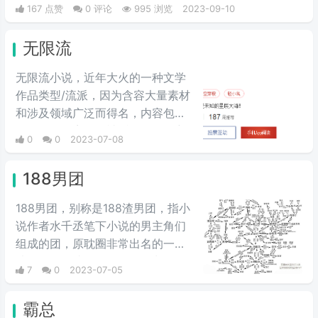
线。相对来说并不会发生实质上的关系，感情故事中的暧
167 点赞
0 评论
995 浏览
2023-09-10
昧属性居多。以往在日本动漫或轻小说中广泛存在，而国
内网文早期受日漫影响，许多作品不乏类似的“开后宫”剧
无限流
情。
无限流小说，近年大火的一种文学
作品类型/流派，因为含容大量素材
和涉及领域广泛而得名，内容包括
但不限于：宗教、神话、恐怖、玄
0
0
2023-07-08
幻、历史、现实、影视、名著……
起源处无法考证，早期作者zhttty
188男团
的《无限恐怖》虽然不能说是发源
地，但他确实是将无限流发扬光大
188男团，别称是188渣男团，指小
的重要一环。
说作者水千丞笔下小说的男主角们
组成的团，原耽圈非常出名的一个
渣攻团体，成员有11人，因为平均
7
0
2023-07-05
身高188cm而得名，是粉丝对他们
的爱称。
霸总