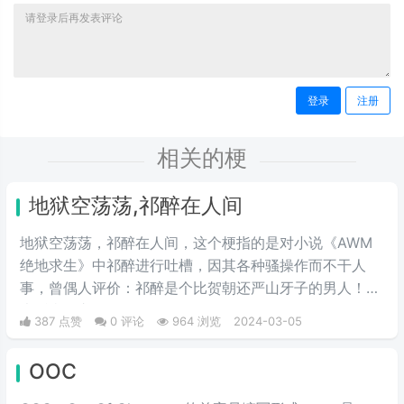
登录
注册
相关的梗
地狱空荡荡,祁醉在人间
地狱空荡荡，祁醉在人间，这个梗指的是对小说《AWM
绝地求生》中祁醉进行吐槽，因其各种骚操作而不干人
事，曾偶人评价：祁醉是个比贺朝还严山牙子的男人！四
大话痨攻之首。
387 点赞
0 评论
964 浏览
2024-03-05
OOC