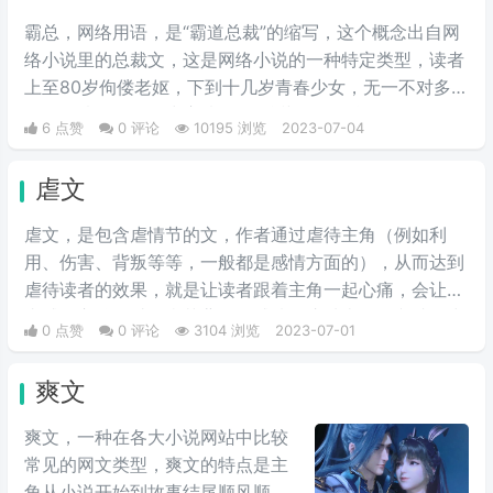
霸总，网络用语，是“霸道总裁”的缩写，这个概念出自网
络小说里的总裁文，这是网络小说的一种特定类型，读者
上至80岁佝偻老妪，下到十几岁青春少女，无一不对多金
腹黑深情霸道偶尔虐恋情深的“总裁”欲罢不能。
6 点赞
0 评论
10195 浏览
2023-07-04
虐文
虐文，是包含虐情节的文，作者通过虐待主角（例如利
用、伤害、背叛等等，一般都是感情方面的），从而达到
虐待读者的效果，就是让读者跟着主角一起心痛，会让读
者感到心酸难过，痛苦悲伤等感情。这种类型的文就是虐
0 点赞
0 评论
3104 浏览
2023-07-01
文。虐文分为两种，虐待主角和虐待读者。
爽文
爽文，一种在各大小说网站中比较
常见的网文类型，爽文的特点是主
角从小说开始到故事结尾顺风顺