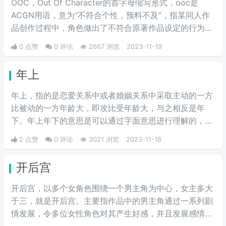
OOC，Out Of Character的首字母缩写形式，ooc是
ACGN用语，意为“不符合个性，预料不及”，指某同人作
品创作过程中，角色做出了不符合原著作品设定的行为举
止，并且没有合理的铺垫作为转变基础，使其做出原角色
0 点赞
0 评论
2667 浏览
2023-11-19
不可能做出的行为，简言之，就是与人物原型不符的人设
崩塌行为和语言，或者更简单说就是他出戏了。多出现于
年上
cos圈和同人文中，指与原型像不符的人设崩塌行为和语
言，俗称人设崩啦。
年上，指的是恋爱关系中或者婚姻关系中采取主动的一方
比被动的一方年龄大，即攻比受年龄大，与之相反是年
下。年上年下的意思是可以通过字面意思进行理解的，年
上也就是年龄大的在上，而年下则是年龄大的在下。
2 点赞
0 评论
3021 浏览
2023-11-18
开后宫
开后宫，以多个女角色围绕一个男主角为中心，女主多大
于三，就是开后宫。主要指作品中的男主角通过一系列剧
情发展，令多位女性角色对其产生好感，并且发展感情