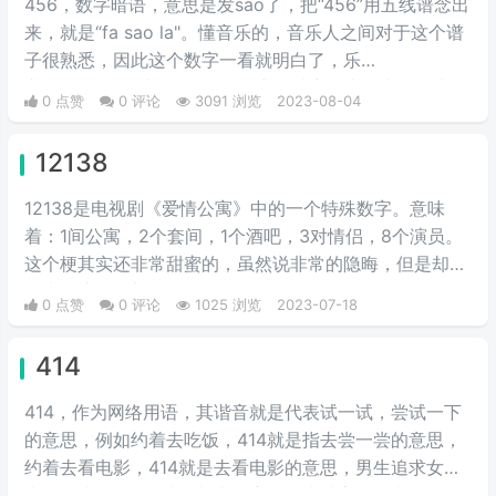
456，数字暗语，意思是发sao了，把“456”用五线谱念出
来，就是“fa sao la"。懂音乐的，音乐人之间对于这个谱
子很熟悉，因此这个数字一看就明白了，乐
谱“12345678”中的“456”的发音，谐音发生而来，因为
0 点赞
0 评论
3091 浏览
2023-08-04
456的音符发声为fa、sol、la。该梗出自孟美岐的聊天记
录中。
12138
12138是电视剧《爱情公寓》中的一个特殊数字。意味
着：1间公寓，2个套间，1个酒吧，3对情侣，8个演员。
这个梗其实还非常甜蜜的，虽然说非常的隐晦，但是却是
代表了这一整部剧。
0 点赞
0 评论
1025 浏览
2023-07-18
414
414，作为网络用语，其谐音就是代表试一试，尝试一下
的意思，例如约着去吃饭，414就是指去尝一尝的意思，
约着去看电影，414就是去看电影的意思，男生追求女
生，女生说414，就是基本答应了，尝试交往的意思，在