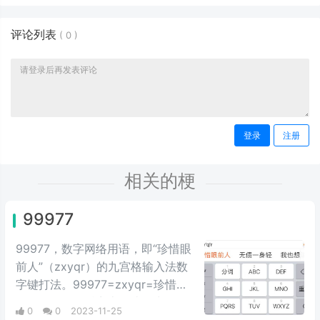
评论列表
(
0
)
登录
注册
相关的梗
99977
99977，数字网络用语，即“珍惜眼
前人”（zxyqr）的九宫格输入法数
字键打法。99977=zxyqr=珍惜眼
前人，梗源自抖音上有些女生胸口
0
0
2023-11-25
纹身“99977”，结婚前被新郎发现