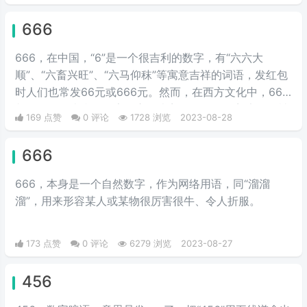
而退婚，引起人们对99977的意思
666
的猜疑。
666，在中国，“6”是一个很吉利的数字，有“六六大
顺”、“六畜兴旺”、“六马仰秣”等寓意吉祥的词语，发红包
时人们也常发66元或666元。然而，在西方文化中，666
却是一个不吉利的数字，它代表着邪恶，象征着魔鬼。被
169 点赞
0 评论
1728 浏览
2023-08-28
视为恶魔的数字，可能是因为其在《圣经》中的象征意
义。
666
666，本身是一个自然数字，作为网络用语，同“溜溜
溜”，用来形容某人或某物很厉害很牛、令人折服。
173 点赞
0 评论
6279 浏览
2023-08-27
456