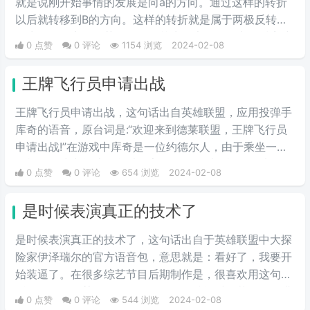
就是说刚开始事情的发展是向a的方向。通过这样的转折
以后就转移到B的方向。这样的转折就是属于两极反转。
作为网络语出自《英雄联盟》艾克的大招，经常在抖音或
0 点赞
0 评论
1154 浏览
2024-02-08
综艺上被使用，用作搞笑类、打脸类或者不可思议的东
西。
王牌飞行员申请出战
王牌飞行员申请出战，这句话出自英雄联盟，应用投弹手
库奇的语音，原台词是:“欢迎来到德莱联盟，王牌飞行员
申请出战!”在游戏中库奇是一位约德尔人，由于乘坐一架
飞机在游戏中战斗，所以玩家习惯称他叫飞机，是选择他
0 点赞
0 评论
654 浏览
2024-02-08
的时候的语音。而在抖音里up用这段台词作为bgm，演
示各种酷炫的换装，因此流行了起来。
是时候表演真正的技术了
是时候表演真正的技术了，这句话出自于英雄联盟中大探
险家伊泽瑞尔的官方语音包，意思就是：看好了，我要开
始装逼了。在很多综艺节目后期制作是，很喜欢用这句
话，一般用在某个明星展示很不错的技能时，节目效果满
0 点赞
0 评论
544 浏览
2024-02-08
分。