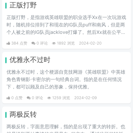
正版打野
烈地光荣与自豪，且气势满满。生
活中用来表示激动、勇敢前进、誓
正版打野，是指游戏英雄联盟的职业选手Xx在一次玩游戏
死守护心爱之物、犯我者虽远必诛
时，随机排位排到了和现在的IG队员puff和南风，但是两
等心情。因为在玩家刚接触英雄联
个人被之前的IG队员jacklove打爆了。然后Xx就在公平嘲
盟时，盖伦释放大招时的那句霸气
讽：盗版打不过正版。但是之后Xx在一些比赛里多次表现
384 点赞
0 评论
1892 浏览
2024-02-20
十足的“德玛西亚”，在当时德玛西
不佳，就被网友调侃：这就是正版打野。
亚就是英雄联盟的代名词。不是十
优雅永不过时
年联盟老玩家，基本不知道啥意
思。
优雅永不过时，这个梗源自竞技网游《英雄联盟》中英雄
角色青钢影·卡密尔的一句经典台词。指的是在任何情况
下，都可以顾及自己的形象，保持优雅。
0 点赞
0 评论
1259 浏览
2024-02-09
两极反转
两极反转，字面意思理解，指的是出现了重大的转折。也