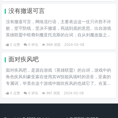
没有撤退可言
没有撤退可言，网络流行语，主要表达这一仗只许胜不许
败，坚守防线，坚决不撤退，死战到底的意思。出自游戏
英雄联盟中暗裔剑魔亚托克斯的台词，自从剑魔改版之后
他就成为了英雄联盟骚话台词最多的英雄之一。
0 点赞
0 评论
968 浏览
2024-02-08
面对疾风吧
面对疾风吧，是源自游戏《英雄联盟》的台词，游戏中的
角色疾风剑豪亚索在使用其W技能风墙时的语音，亚索的
专属词，毕竟在这个游戏中能吹疾风的也就它了。在某一
段时间，抖音上的挑战类短视频就很喜欢用这个BGM，帅
0 点赞
0 评论
961 浏览
2024-02-08
的不行，该词经网友传播而流行于网络。