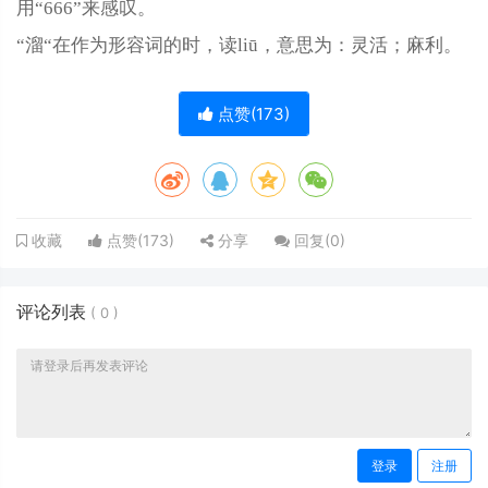
用“666”来感叹。
“溜“在作为形容词的时，读liū，意思为：灵活；麻利。
点赞(
173
)
点赞(
173
)
分享
回复(
0
)
收藏
评论列表
(
0
)
登录
注册