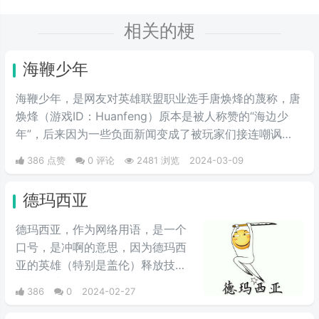
相关的梗
海鞭少年
海鞭少年，是网友对英雄联盟职业选手唐焕烽的蔑称，唐
焕烽（游戏ID：Huanfeng）原本是被人称赞的“海边少
年”，后来因为一些负面新闻变成了被玩家们接连嘲讽
的“海鞭少年”。
386 点赞
0 评论
2481 浏览
2024-03-09
德玛西亚
德玛西亚，作为网络用语，是一个
口号，是冲啊的意思，因为德玛西
亚的英雄（特别是盖伦）释放技能
时喜欢喊“德玛西亚”，“德玛西亚万
386
0
2024-02-27
岁”。LOL玩家在开战时喜欢喊德玛
西亚，意为“冲锋”，情绪自然是强